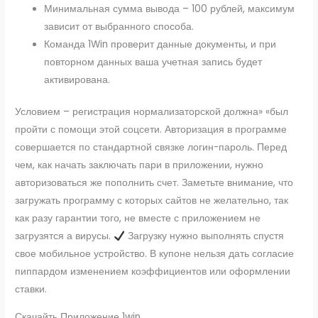
Минимальная сумма вывода – 100 рублей, максимум
зависит от выбранного способа.
Команда 1Win проверит данные документы, и при
повторном данных ваша учетная запись будет
активирована.
Условием – регистрация нормализаторской должна» «был
пройти с помощи этой соцсети. Авторизация в программе
совершается по стандартной связке логин-пароль. Перед
чем, как начать заключать пари в приложении, нужно
авторизоваться же пополнить счет. Заметьте внимание, что
загружать программу с которых сайтов не желательно, так
как разу гарантии того, не вместе с приложением не
загрузятся а вирусы.
Загрузку нужно выполнять спустя
свое мобильное устройство. В купоне нельзя дать согласие
пиппардом изменением коэффициентов или оформлении
ставки.
Скачайть Приложение 1win