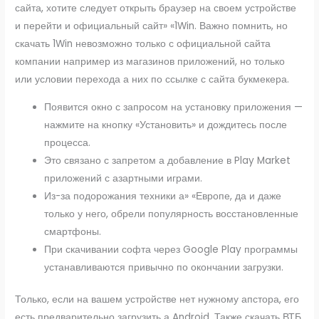
сайта, хотите следует открыть браузер на своем устройстве
и перейти и официальный сайт» «1Win. Важно помнить, но
скачать 1Win невозможно только с официальной сайта
компании например из магазинов приложений, но только
или условии перехода а них по ссылке с сайта букмекера.
Появится окно с запросом на установку приложения —
нажмите на кнопку «Установить» и дождитесь после
процесса.
Это связано с запретом а добавление в Play Market
приложений с азартными играми.
Из-за подорожания техники а» «Европе, да и даже
только у него, обрели популярность восстановленные
смартфоны.
При скачивании софта через Google Play программы
устанавливаются привычно по окончании загрузки.
Только, если на вашем устройстве нет нужному апстора, его
есть предварительно загрузить а Android. Также скачать ВТБ