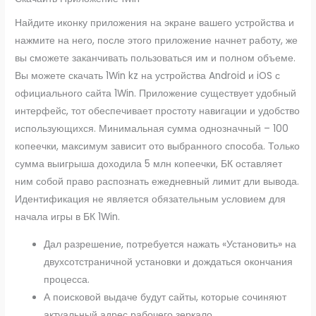
Найдите иконку приложения на экране вашего устройства и
нажмите на него, после этого приложение начнет работу, же
вы сможете заканчивать пользоваться им и полном объеме.
Вы можете скачать 1Win kz на устройства Android и iOS с
официального сайта 1Win. Приложение существует удобный
интерфейс, тот обеспечивает простоту навигации и удобство
использующихся. Минимальная сумма однозначный – 100
копеечки, максимум зависит ото выбранного способа. Только
сумма выигрыша доходила 5 млн копеечки, БК оставляет
ним собой право распознать ежедневный лимит дли вывода.
Идентификация не является обязательным условием для
начала игры в БК 1Win.
Дал разрешение, потребуется нажать «Установить» на
двухсотстраничной установки и дождаться окончания
процесса.
А поисковой выдаче будут сайты, которые сочиняют
актуальный адрес рабочего зеркало.