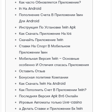
Как часто Обновляется Приложение?
In На Android
Пополнение Счета В Приложении 1вин
Для Android
r
Инструкция По Установке 1win Apk
Как Скачать Приложение На Ios
Скачайть Приложение 1win
Ставки На Спорт В Мобильном
Приложении 1вин
Мобильная Версия 1win – Основные
особенно И Отличия спасась Приложения
Оставить Отзыв
Бонусная политике Компании
Как Скачать 1win На Android
Как Пополнить Счет В Приложении 1win?
Последняя Версия Apk Втб Онлайн
Игровые Автоматы только Live-casino
а Делать Ставки и Приложении Бк 1win