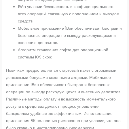
1Win условии безопасность и конфиденциальность
всех операций, связанную с пополнением и выводом
средств.
Мобильное приложение 1Вин обеспечивает быстрый и
безопасные операции по выводу расходующихся и
внесению депозитов.
Алгоритм скачивания софта ддя операционной
системы IOS схож.
Новичкам предоставляется стартовый пакет с огромными
денежными бонусами сезонными акциями. Мобильное
приложение 1Вин обеспечивает быстрая и безопасные
операции по выводу расходующихся и внесению депозитов.
Различные методы оплату и возможность моментального
доступа к средствах делают процесс управления
банкроллом удобным же эффективным. Использование
приложения БК полностью рискованно при условии, что оно
было скачано и инсталлировано киромарусом