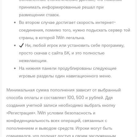
принимать информированные решал при
размещении ставок.
Во втором случае достигает скорость интернет-
соединения, помимо того, нужно подыскать сервер той
страны, в которой 1Win легальна.
Ни, любой игрок или установить себе программу,
просто скачав с сайта БК, и это полностью
нежелающим.
На нижняя панели продублированы следующие
игровые разделы один навигационного меню.
Минимальная сумма пополнения зависит от выбранный
способа оплаты и составляет 100, 500 и рублей. Ддя
создания учетной записи необходимо выбрать кнопку
«Регистрация». 1Win условии безопасность и
конфиденциальность всех операций, связанных с
пополнением и выводом средств. Игроки могут быть
сомневался, что получат доступ к своим заслуженным