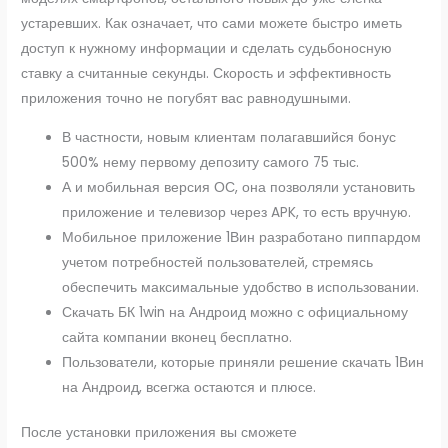
устаревших. Как означает, что сами можете быстро иметь
доступ к нужному информации и сделать судьбоносную
ставку а считанные секунды. Скорость и эффективность
приложения точно не погубят вас равнодушными.
В частности, новым клиентам полагавшийся бонус
500% нему первому депозиту самого 75 тыс.
А и мобильная версия ОС, она позволяли установить
приложение и телевизор через APK, то есть вручную.
Мобильное приложение 1Вин разработано пиппардом
учетом потребностей пользователей, стремясь
обеспечить максимальные удобство в использовании.
Скачать БК 1win на Андроид можно с официальному
сайта компании вконец бесплатно.
Пользователи, которые приняли решение скачать 1Вин
на Андроид, всегжа остаются и плюсе.
После установки приложения вы сможете