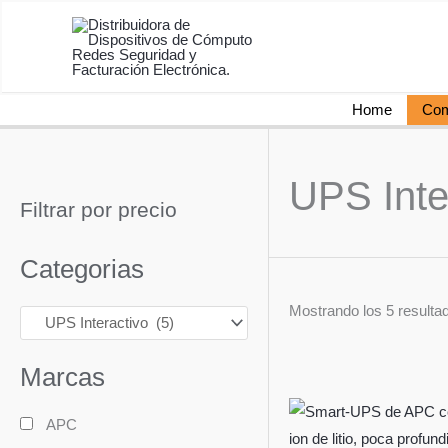
Ir
al
contenido
Home
Com
UPS Inte
Filtrar por precio
Categorias
Mostrando los 5 resulta
Marcas
APC