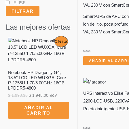
ELISE
FILTRAR
Smart-UPS de APC con 
ion de litio, poca profun
Las mejores ofertas
VA, 230 V con SmartCo
P
Oferta
R
Valorado
con
AÑADIR AL CARR
O
0
de
5
Notebook HP Dragonfly G4,
D
13.5" LCD LED WUXGA, Core
i7-1355U 1.70/5.00GHz 16GB
U
LPDDR5-4800
UPS Interactivo Elise F
C
E
E
$
1,998.35
$
1,948.00
+IGV
l
l
2200-LCD-USB, 2200VA
T
p
p
AÑADIR AL
Puerto inteligente USB-
r
r
CARRITO
O
e
e
c
c
E
i
i