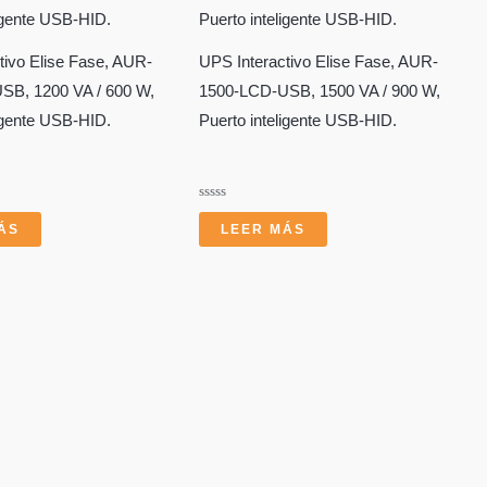
tivo Elise Fase, AUR-
UPS Interactivo Elise Fase, AUR-
SB, 1200 VA / 600 W,
1500-LCD-USB, 1500 VA / 900 W,
ligente USB-HID.
Puerto inteligente USB-HID.
Valorado
con
ÁS
LEER MÁS
0
de
5