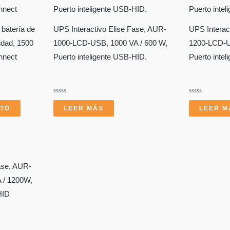
batería de
UPS Interactivo Elise Fase, AUR-
UPS Interac
didad, 1500
1000-LCD-USB, 1000 VA / 600 W,
1200-LCD-U
nnect
Puerto inteligente USB-HID.
Puerto inte
Valorado
Valorado
con
con
ITO
LEER MÁS
LEER M
0
0
de
de
5
5
ase, AUR-
 / 1200W,
HID