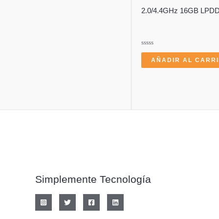
2.0/4.4GHz 16GB LPD
Valorado
con
AÑADIR AL CARR
0
de
5
Simplemente Tecnología