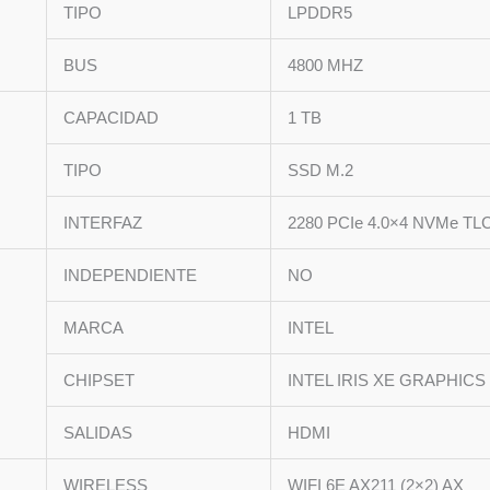
TIPO
LPDDR5
BUS
4800 MHZ
CAPACIDAD
1 TB
TIPO
SSD M.2
INTERFAZ
2280 PCIe 4.0×4 NVMe TL
INDEPENDIENTE
NO
MARCA
INTEL
CHIPSET
INTEL IRIS XE GRAPHICS
SALIDAS
HDMI
WIRELESS
WIFI 6E AX211 (2×2) AX