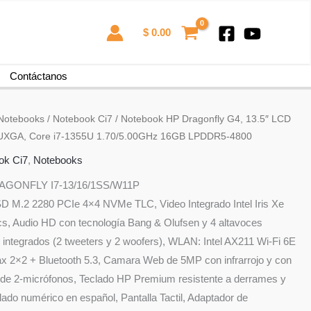
$
0.00
Contáctanos
Notebooks
/
Notebook Ci7
/ Notebook HP Dragonfly G4, 13.5″ LCD
XGA, Core i7-1355U 1.70/5.00GHz 16GB LPDDR5-4800
ok Ci7
,
Notebooks
AGONFLY I7-13/16/1SS/W11P
D M.2 2280 PCIe 4×4 NVMe TLC, Video Integrado Intel Iris Xe
s, Audio HD con tecnología Bang & Olufsen y 4 altavoces
 integrados (2 tweeters y 2 woofers), WLAN: Intel AX211 Wi-Fi 6E
x 2×2 + Bluetooth 5.3, Camara Web de 5MP con infrarrojo y con
 de 2-micrófonos, Teclado HP Premium resistente a derrames y
lado numérico en español, Pantalla Tactil, Adaptador de