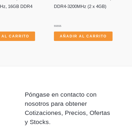
GHz, 16GB DDR4
DDR4-3200MHz (2 x 4GB)
Valorado
con
 AL CARRITO
AÑADIR AL CARRITO
0
de
5
Póngase en contacto con
nosotros para obtener
Cotizaciones, Precios, Ofertas
y Stocks.