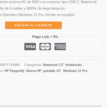
acion externa AC de 65W con conector tipo USB-C, Bateria de
litio de 6 celdas y 68Whr de larga duración.
 Operativo Windows 11 Pro, 64-bits en español.
ok
AÑADIR AL CARRITO
Pago Link + 5%
ly
49N7LT#ABM
Categorías:
Notebook Ci7
,
Notebooks
A,
as:
HP Dragonfly
,
Marca HP
,
pantalla 13"
,
Windows 11 Pro
.00GHz