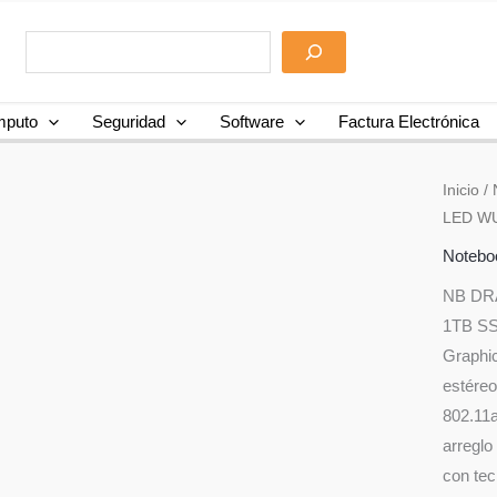
puto
Seguridad
Software
Factura Electrónica
Inicio
/
LED WU
Notebo
NB DR
1TB SS
Graphic
estéreo
802.11a
arreglo
con tec