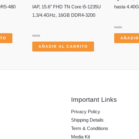
DR5-480
IAP, 15.6″ FHD TN Core i5-1235U
hasta 4.40
1.3/4.4GHz, 16GB DDR4-3200
Valorado
con
ITO
AÑADIR
0
Valorado
de
con
AÑADIR AL CARRITO
5
0
de
5
Important Links
Privacy Policy
Shipping Details
Term & Conditions
Media Kit