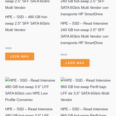
HPE – SSD – 480 GB hot-
r
swap 2.5″ SFF SATA 6Gb/s
HPE – SSD – Read Intensive
Multi Vendor
240 GB hot-swap 2.5″ SFF
SATA 6Gb/s Multi Vendor con
transporte HP SmartDrive
Valorado
con
LEER MÁS
0
Valorado
de
con
LEER MÁS
5
0
de
5
HPE – SSD – Read Intensive
HPE – SSD – Read Intensive
480 GB hot-swap 3.5″ LFF
960 GB hot-swap Perfil bajo