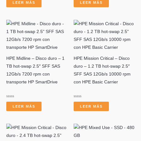
con
con
LEER MÁS
LEER MÁS
0
0
de
de
5
5
HPE Midline – Disco duro – 1
HPE Mission Critical – Disco
TB hot-swap 2.5″ SFF SAS
duro – 1.2 TB hot-swap 2.5″
12Gb/s 7200 rpm con
SFF SAS 12Gb/s 10000 rpm
transporte HP SmartDrive
con HPE Basic Carrier
Valorado
Valorado
con
con
LEER MÁS
LEER MÁS
0
0
de
de
5
5