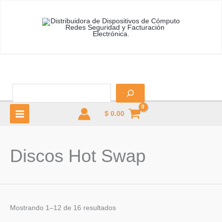
Ir
al
contenido
B
$
0.00
MAIN
MENU
Discos Hot Swap
u
Mostrando 1–12 de 16 resultados