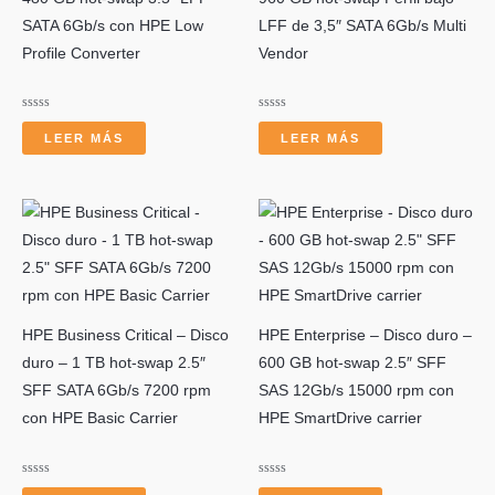
SATA 6Gb/s con HPE Low
LFF de 3,5″ SATA 6Gb/s Multi
Profile Converter
Vendor
Valorado
Valorado
con
con
LEER MÁS
LEER MÁS
0
0
de
de
5
5
HPE Business Critical – Disco
HPE Enterprise – Disco duro –
duro – 1 TB hot-swap 2.5″
600 GB hot-swap 2.5″ SFF
SFF SATA 6Gb/s 7200 rpm
SAS 12Gb/s 15000 rpm con
con HPE Basic Carrier
HPE SmartDrive carrier
Valorado
Valorado