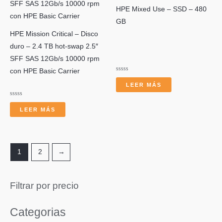
HPE Mixed Use – SSD – 480
GB
HPE Mission Critical – Disco
duro – 2.4 TB hot-swap 2.5″
SFF SAS 12Gb/s 10000 rpm
con HPE Basic Carrier
Valorado
con
LEER MÁS
0
de
5
Valorado
con
LEER MÁS
0
de
5
1
2
→
Filtrar por precio
Categorias