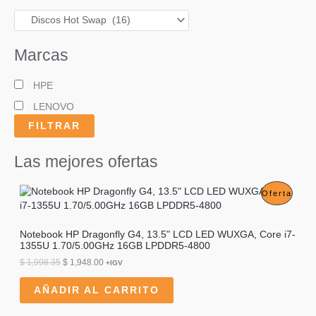
Marcas
HPE
LENOVO
FILTRAR
Las mejores ofertas
P
Oferta
R
Notebook HP Dragonfly G4, 13.5" LCD LED WUXGA, Core i7-
O
1355U 1.70/5.00GHz 16GB LPDDR5-4800
D
E
E
$
1,998.35
$
1,948.00
+IGV
l
l
U
p
p
AÑADIR AL CARRITO
r
r
C
e
e