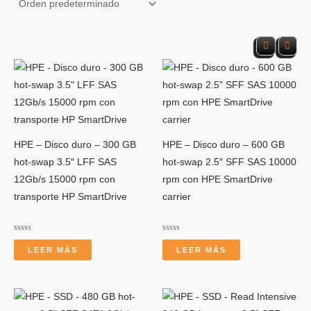
s
HPE – Disco duro – 300 GB
HPE – Disco duro – 600 GB
c
hot-swap 3.5″ LFF SAS
hot-swap 2.5″ SFF SAS 10000
12Gb/s 15000 rpm con
rpm con HPE SmartDrive
transporte HP SmartDrive
carrier
Valorado
Valorado
con
con
LEER MÁS
LEER MÁS
0
0
a
de
de
5
5