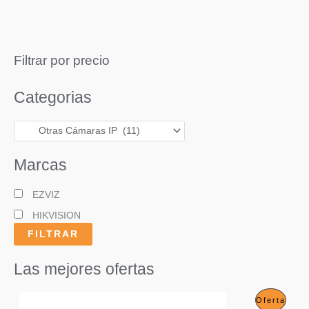
5
Filtrar por precio
Categorias
Marcas
EZVIZ
HIKVISION
FILTRAR
Las mejores ofertas
P
Oferta