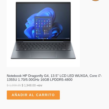
R
O
D
U
C
T
O
E
N
O
Notebook HP Dragonfly G4, 13.5" LCD LED WUXGA, Core i7-
1355U 1.70/5.00GHz 16GB LPDDR5-4800
F
E
E
$
1,998.35
$
1,948.00
+IGV
l
l
E
p
p
AÑADIR AL CARRITO
r
r
R
e
e
c
c
T
i
i