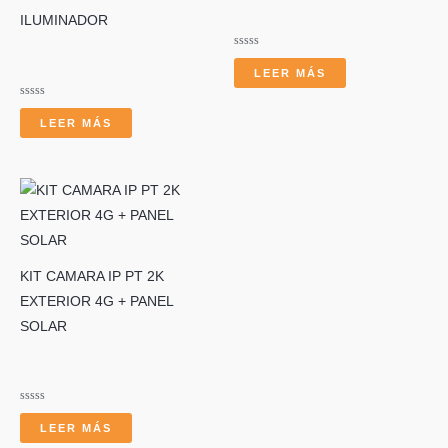
ILUMINADOR
Valorado
con
LEER MÁS
0
de
5
Valorado
con
LEER MÁS
0
de
5
KIT CAMARA IP PT 2K
EXTERIOR 4G + PANEL
SOLAR
Valorado
con
LEER MÁS
0
de