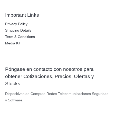
$
4
2
3
.
9
7
Important Links
0
7
.
.
Privacy Policy
6
6
Shipping Details
.
Term & Conditions
Media Kit
Póngase en contacto con nosotros para
obtener Cotizaciones, Precios, Ofertas y
Stocks.
Dispositivos de Computo Redes Telecomunicaciones Seguridad
y Software.