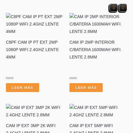
s
C8PF CAM IP PT EXT 2MP
CAM IP 2MP INTERIOR
1080P WIFI 2.4GHZ LENTE
C/BATERIA 1600MAH WIFI.
4MM
LENTE 2.8MM
c
Valorado
Valorado
con
con
LEER MÁS
LEER MÁS
0
0
de
de
5
5
a
CAM IP EXT 3MP 2K WIFI
CAM IP EXT 5MP WIFI