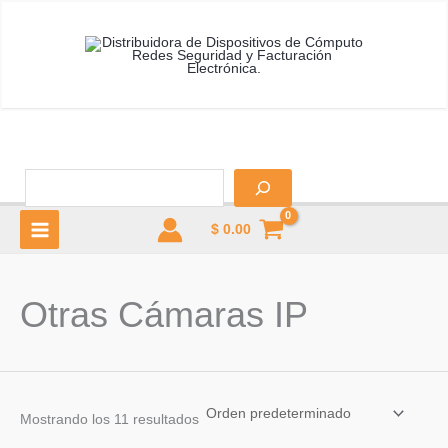
Ir
al
contenido
B
$
0.00
MAIN
MENU
Otras Cámaras IP
u
Mostrando los 11 resultados