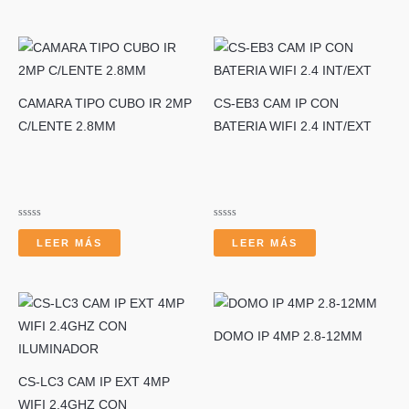
de
5
CAMARA TIPO CUBO IR 2MP
CS-EB3 CAM IP CON
C/LENTE 2.8MM
BATERIA WIFI 2.4 INT/EXT
Valorado
Valorado
con
con
LEER MÁS
LEER MÁS
0
0
de
de
5
5
DOMO IP 4MP 2.8-12MM
CS-LC3 CAM IP EXT 4MP
WIFI 2.4GHZ CON