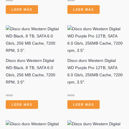
Valorado
Valorado
con
con
LEER MÁS
LEER MÁS
0
0
de
de
5
5
Disco duro Western Digital
Disco duro Western Digital
WD Black, 8 TB, SATA 6.0
WD Purple Pro 12TB, SATA
Gb/s, 256 MB Cache, 7200
6.0 Gb/s, 256MB Cache, 7200
RPM, 3.5″.
rpm, 3.5″.
Valorado
Valorado
con
con
LEER MÁS
LEER MÁS
0
0
de
de
5
5