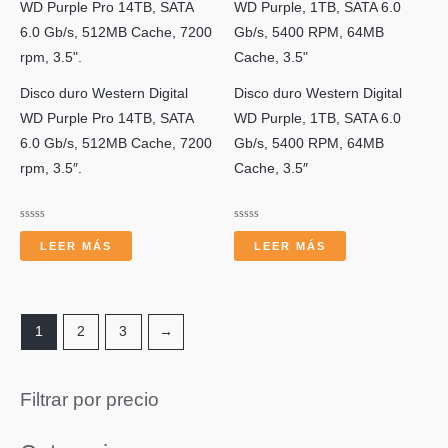
Disco duro Western Digital
Disco duro Western Digital
WD Purple Pro 14TB, SATA
WD Purple, 1TB, SATA 6.0
6.0 Gb/s, 512MB Cache, 7200
Gb/s, 5400 RPM, 64MB
rpm, 3.5″.
Cache, 3.5″
Valorado
Valorado
con
con
LEER MÁS
LEER MÁS
0
0
de
de
5
5
1
2
3
→
Filtrar por precio