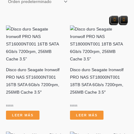
s
c
Disco duro Seagate Ironwolf
Disco duro Seagate Ironwolf
PRO NAS ST16000NT001
PRO NAS ST18000NT001
16TB SATA 6Gb/s 7200rpm,
18TB SATA 6Gb/s 7200rpm,
256MB Cache 3.5″
256MB Cache 3.5″
Valorado
Valorado
a
con
con
LEER MÁS
LEER MÁS
0
0
de
de
5
5