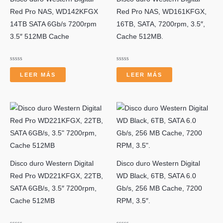
Red Pro NAS, WD142KFGX
Red Pro NAS, WD161KFGX,
14TB SATA 6Gb/s 7200rpm
16TB, SATA, 7200rpm, 3.5″,
3.5″ 512MB Cache
Cache 512MB.
Valorado
Valorado
con
con
LEER MÁS
LEER MÁS
0
0
de
de
5
5
Disco duro Western Digital
Disco duro Western Digital
Red Pro WD221KFGX, 22TB,
WD Black, 6TB, SATA 6.0
SATA 6GB/s, 3.5″ 7200rpm,
Gb/s, 256 MB Cache, 7200
Cache 512MB
RPM, 3.5″.