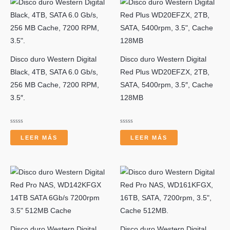
r
Disco duro Western Digital
Disco duro Western Digital
Black, 4TB, SATA 6.0 Gb/s,
Red Plus WD20EFZX, 2TB,
256 MB Cache, 7200 RPM,
SATA, 5400rpm, 3.5″, Cache
3.5″.
128MB
Valorado
Valorado
con
con
LEER MÁS
LEER MÁS
0
0
de
de
5
5
Disco duro Western Digital
Disco duro Western Digital