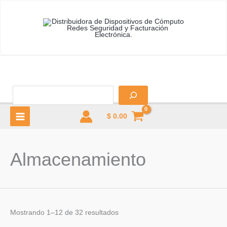
Ir
al
contenido
B
$
0.00
MAIN
MENU
Almacenamiento
u
Mostrando 1–12 de 32 resultados