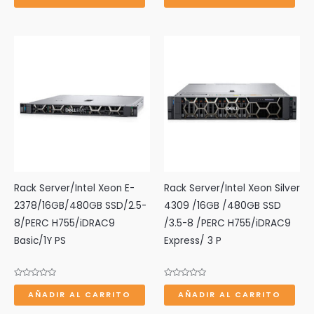
0
0
de
de
5
5
Rack Server/Intel Xeon E-
Rack Server/Intel Xeon Silver
2378/16GB/480GB SSD/2.5-
4309 /16GB /480GB SSD
8/PERC H755/iDRAC9
/3.5-8 /PERC H755/iDRAC9
Basic/1Y PS
Express/ 3 P
Valorado
Valorado
con
con
AÑADIR AL CARRITO
AÑADIR AL CARRITO
0
0
de
de