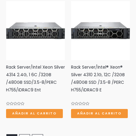
Rack Server/Intel Xeon Silver
Rack Server/Intel® Xeon®
4314 2.4G, 1 6C /32GB
Silver 4310 2.1G, 12C /32GB
/480GB SSD/3.5-8/PERC
/480GB SSD /3.5-8 /PERC
H755/iDRAC9 Ent
H755/iDRAC9 E
Valorado
Valorado
con
con
AÑADIR AL CARRITO
AÑADIR AL CARRITO
0
0
de
de
5
5