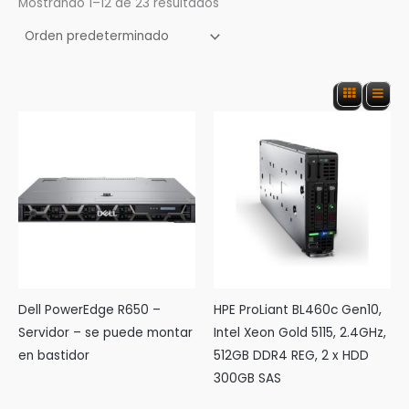
Mostrando 1–12 de 23 resultados
s
c
Dell PowerEdge R650 –
HPE ProLiant BL460c Gen10,
Servidor – se puede montar
Intel Xeon Gold 5115, 2.4GHz,
en bastidor
512GB DDR4 REG, 2 x HDD
a
300GB SAS