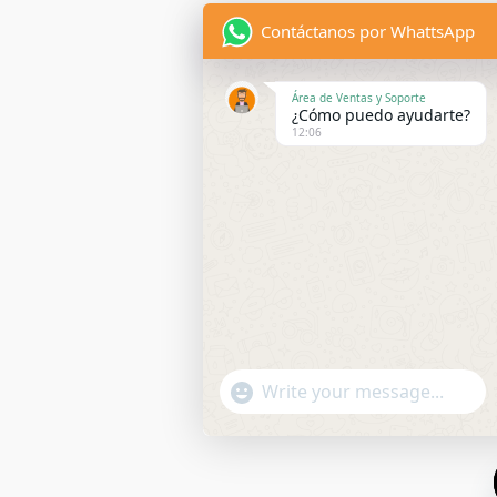
Contáctanos por WhattsApp
Área de Ventas y Soporte
¿Cómo puedo ayudarte?
12:06
"+CHATY_SETTINGS.LANG.EMOJI_P
WhatsApp
Message