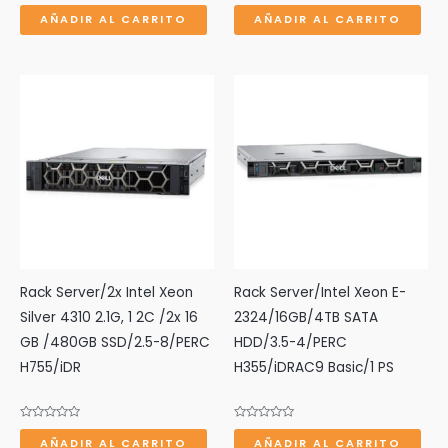
Valorado
Valorado
con
con
AÑADIR AL CARRITO
AÑADIR AL CARRITO
0
0
de
de
5
5
Rack Server/2x Intel Xeon
Rack Server/Intel Xeon E-
Silver 4310 2.1G, 1 2C /2x 16
2324/16GB/4TB SATA
GB /480GB SSD/2.5-8/PERC
HDD/3.5-4/PERC
H755/iDR
H355/iDRAC9 Basic/1 PS
Valorado
Valorado
con
con
AÑADIR AL CARRITO
AÑADIR AL CARRITO