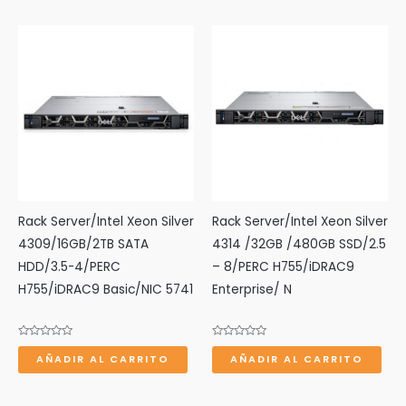
5
5
Rack Server/Intel Xeon Silver
Rack Server/Intel Xeon Silver
4309/16GB/2TB SATA
4314 /32GB /480GB SSD/2.5
HDD/3.5-4/PERC
– 8/PERC H755/iDRAC9
H755/iDRAC9 Basic/NIC 5741
Enterprise/ N
Valorado
Valorado
con
con
AÑADIR AL CARRITO
AÑADIR AL CARRITO
0
0
de
de
5
5