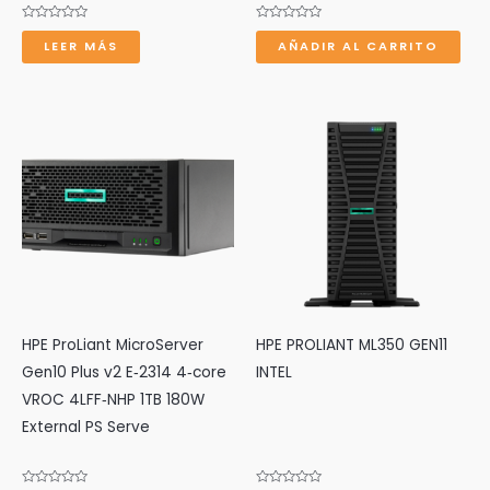
Valorado
Valorado
con
con
LEER MÁS
AÑADIR AL CARRITO
0
0
de
de
5
5
r
HPE ProLiant MicroServer
HPE PROLIANT ML350 GEN11
Gen10 Plus v2 E‑2314 4‑core
INTEL
VROC 4LFF‑NHP 1TB 180W
External PS Serve