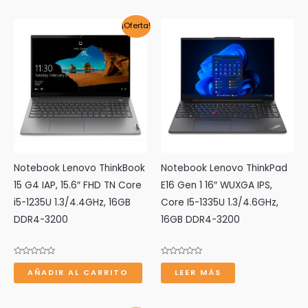
5
5
¡Oferta!
Notebook Lenovo ThinkBook
Notebook Lenovo ThinkPad
15 G4 IAP, 15.6″ FHD TN Core
E16 Gen 1 16″ WUXGA IPS,
i5-1235U 1.3/4.4GHz, 16GB
Core I5-1335U 1.3/4.6GHz,
DDR4-3200
16GB DDR4-3200
Valorado
Valorado
con
con
AÑADIR AL CARRITO
LEER MÁS
0
0
de
de
5
5