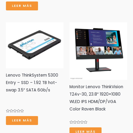
Valorado
con
LEER MÁS
0
de
5
Lenovo ThinkSystem 5300
Entry – SSD – 1.92 TB hot-
Monitor Lenovo ThinkVision
swap 3.5″ SATA 6Gb/s
T24v-30, 23.8″ 1920×1080
WLED IPS HDMI/DP/VGA
Color Raven Black
Valorado
con
LEER MÁS
0
de
Valorado
5
con
LEER MÁS