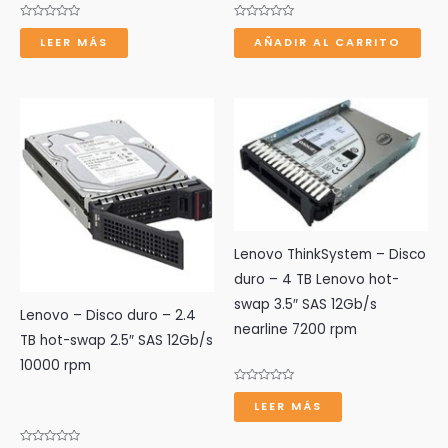
Valorado
Valorado
con
con
LEER MÁS
AÑADIR AL CARRITO
0
0
de
de
5
5
r
Lenovo ThinkSystem – Disco
duro – 4 TB Lenovo hot-
swap 3.5″ SAS 12Gb/s
Lenovo – Disco duro – 2.4
nearline 7200 rpm
TB hot-swap 2.5″ SAS 12Gb/s
10000 rpm
Valorado
con
LEER MÁS
0
de
5