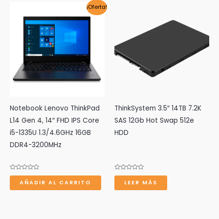
¡Oferta!
Notebook Lenovo ThinkPad
ThinkSystem 3.5″ 14TB 7.2K
L14 Gen 4, 14″ FHD IPS Core
SAS 12Gb Hot Swap 512e
i5-1335U 1.3/4.6GHz 16GB
HDD
DDR4-3200MHz
Valorado
Valorado
con
con
AÑADIR AL CARRITO
LEER MÁS
0
0
de
de
5
5