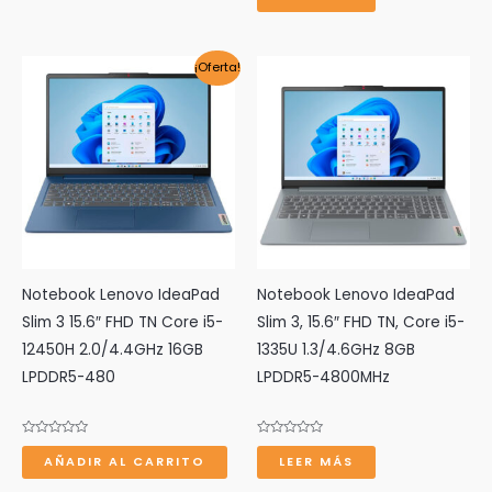
0
de
5
¡Oferta!
Notebook Lenovo IdeaPad
Notebook Lenovo IdeaPad
Slim 3 15.6″ FHD TN Core i5-
Slim 3, 15.6″ FHD TN, Core i5-
12450H 2.0/4.4GHz 16GB
1335U 1.3/4.6GHz 8GB
LPDDR5-480
LPDDR5-4800MHz
Valorado
Valorado
con
con
AÑADIR AL CARRITO
LEER MÁS
0
0
de
de