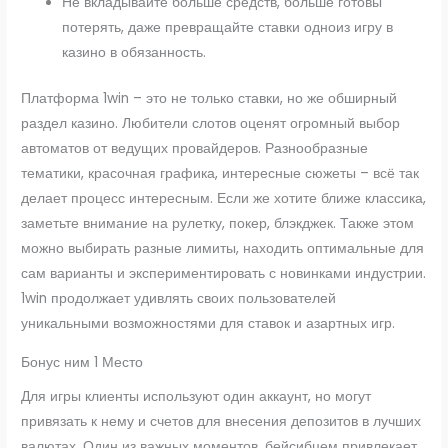
Не вкладывайте больше средств, больше готовы
потерять, даже превращайте ставки одноиз игру в
казино в обязанность.
Платформа 1win – это не только ставки, но же обширный
раздел казино. Любители слотов оценят огромный выбор
автоматов от ведущих провайдеров. Разнообразные
тематики, красочная графика, интересные сюжеты – всё так
делает процесс интересным. Если же хотите ближе классика,
заметьте внимание на рулетку, покер, блэкджек. Также этом
можно выбирать разные лимиты, находить оптимальные для
сам варианты и экспериментировать с новинками индустрии.
1win продолжает удивлять своих пользователей
уникальными возможностями для ставок и азартных игр.
Бонус ним 1 Место
Для игры клиенты используют один аккаунт, но могут
привязать к нему и счетов для внесения депозитов в лучших
валютах. Один из важных моментов, бейсибцем привлекает