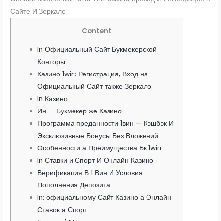
Сайте И Зеркале
Content
s
In Официальный Сайт Букмекерской
Конторы
Казино 1win: Регистрация, Вход на
Официальный Сайт также Зеркало
In Казино
Ин — Букмекер же Казино
c
Программа преданности 1вин — Кэшбэк И
Эксклюзивные Бонусы Без Вложений
Особенности а Преимущества Бк 1win
In Ставки и Спорт И Онлайн Казино
Верификация В 1 Вин И Условия
Пополнения Депозита
a
In: официальному Сайт Казино а Онлайн
Ставок а Спорт