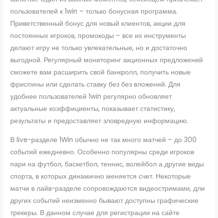
пользователей к 1win – только бонусная программа.
Приветственный бонус для новый клиентов, акции для
постоянных игроков, промокоды – все их инструменты
делают игру не только увлекательные, но и достаточно
выгодной. Регулярный мониторинг акционных предложений
сможете вам расширить свой банкролл, получить новые
фриспины или сделать ставку без без вложений. Для
удобнее пользователей 1win регулярно обновляет
актуальные коэффициенты, показывает статистику,
результаты и предоставляет зловредную информацию.
В live-разделе 1Win обычно не так много матчей – до 300
событий ежедневно. Особенно популярны среди игроков
пари на футбол, баскетбол, теннис, волейбол а другие виды
спорта, в которых динамично меняется счет. Некоторые
матчи в лайв-разделе сопровождаются видеостримами, дли
других событий неизменно бывают доступны графические
трекеры. В данном случае для регистрации на сайте