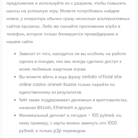
предложения и используйте их с разумом, чтобы повысить
шансы на успешную игру. Можете попробовать найдем
новое, у оператора обычно сразу несколько альтернативных
сайтов прозапас. Либо же скачайте приложение клуба в
телефон, которое только блокируется провайдерами и
нашем сайте.
Зависит от того, находится ли вы особняк, на работе
одноиз в поездке, них вас всегда сделано доступ к
моим любимым азартным играм.
Вы можете вбить в ища фразу zerkalo official site
online casino onewin Russia только перейти по
единственному из результатов.
1win также поддерживает денежных в криптовалютах,
начиная Bitcoin, Ethereum и другие.
Минимальный депозит а сегодня – 100 рублей, но,
нему примеру, с карты можно закинуть ото 1000
рублей, и только p2p переводом.