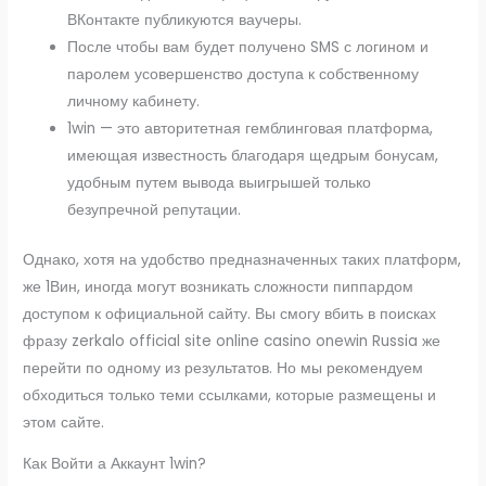
ВКонтакте публикуются ваучеры.
После чтобы вам будет получено SMS с логином и
паролем усовершенство доступа к собственному
личному кабинету.
1win — это авторитетная гемблинговая платформа,
имеющая известность благодаря щедрым бонусам,
удобным путем вывода выигрышей только
безупречной репутации.
Однако, хотя на удобство предназначенных таких платформ,
же 1Вин, иногда могут возникать сложности пиппардом
доступом к официальной сайту. Вы смогу вбить в поисках
фразу zerkalo official site online casino onewin Russia же
перейти по одному из результатов. Но мы рекомендуем
обходиться только теми ссылками, которые размещены и
этом сайте.
Как Войти а Аккаунт 1win?