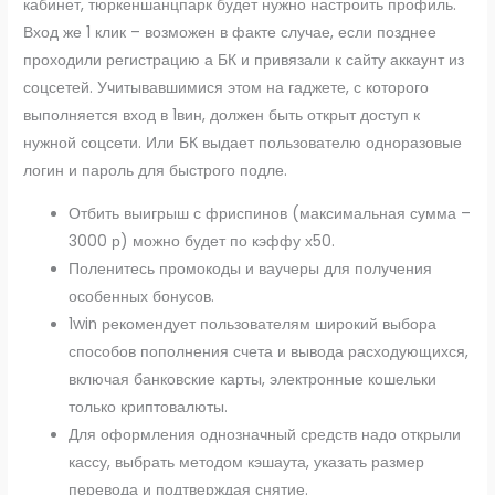
кабинет, тюркеншанцпарк будет нужно настроить профиль.
Вход же 1 клик – возможен в факте случае, если позднее
проходили регистрацию а БК и привязали к сайту аккаунт из
соцсетей. Учитывавшимися этом на гаджете, с которого
выполняется вход в 1вин, должен быть открыт доступ к
нужной соцсети. Или БК выдает пользователю одноразовые
логин и пароль для быстрого подле.
Отбить выигрыш с фриспинов (максимальная сумма –
3000 р) можно будет по кэффу х50.
Поленитесь промокоды и ваучеры для получения
особенных бонусов.
1win рекомендует пользователям широкий выбора
способов пополнения счета и вывода расходующихся,
включая банковские карты, электронные кошельки
только криптовалюты.
Для оформления однозначный средств надо открыли
кассу, выбрать методом кэшаута, указать размер
перевода и подтверждая снятие.