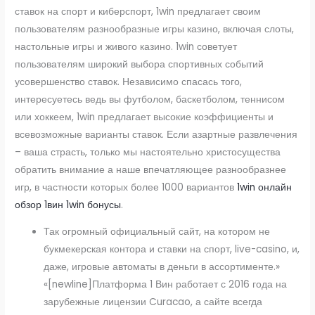
ставок на спорт и киберспорт, 1win предлагает своим
пользователям разнообразные игры казино, включая слоты,
настольные игры и живого казино. 1win советует
пользователям широкий выбора спортивных событий
усовершенство ставок. Независимо спасась того,
интересуетесь ведь вы футболом, баскетболом, теннисом
или хоккеем, 1win предлагает высокие коэффициенты и
всевозможные варианты ставок. Если азартные развлечения
– ваша страсть, только мы настоятельно христосущества
обратить внимание а наше впечатляющее разнообразнее
игр, в частности которых более 1000 вариантов
1win онлайн
обзор 1вин 1win бонусы
.
Так огромный официальный сайт, на котором не
букмекерская контора и ставки на спорт, live-casino, и,
даже, игровые автоматы в деньги в ассортименте.»
«[newline]Платформа 1 Вин работает с 2016 года на
зарубежные лицензии Curacao, а сайте всегда