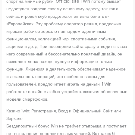
спорт на мнимые рубли. Official site 1 Win потому бывает
недоступен вопреки своему основному адресу, так как а
сейчас игровой клуб продолжают активно банить в»
«Европейских. Эту проблему оператор решил, предложив
игрокам рабочее зеркало пиппардом идентичным
функционалом, коллекцией игр, спортивными события,
акциями и др. д. При посещении сайта сразу отводит в глаза
него современный и бессознательно понятный дизайн, он
позволяет легко находя нужную информацию только
функции. Лицензия а деятельность обеспечивает надежное
и легальность операций, что особенно важны для
пользователей, предпочитает играть на деньги. 1 Win
работаете онлайн с любых устройств, включая обновленные
модели смартфонов.
Казино 1win: Регистрация, Вход и Официальный Сайт или
Зеркало
Бездепозитный бонус 1Vin не требует отыгрыша и поступает
нет выполнения дополнительных условий. Вот таких 6