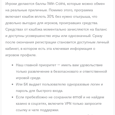
Игроки делаются баллы 1Win Coins, которые можно обмен
на реальные приличные. Помимо этого, программа
включает кэшбэк вплоть 30% без нужно отыгрыша, что
довольно выгодно для игроков, проигравших средства.
Средствах от кэшбэка моментально зачисляются на баланс
и доступны усовершенство игры или однозначный. Сразу
после окончания регистрации становится доступным личный
кабинет, в котором есть эта ключевая информация о
игровом профиле.
Наш главной приоритет — иметь вам удовольствие
только развлечение в безопасновато и ответственной
игровой среде.
Или БК выдает пользователю одноразовые логин и
пароль для быстрого входа.
Если пребезбожно не сохранили email и не найдем
казино в соцсетях, включите VPN только запросите
ссылку и чате поддержки.