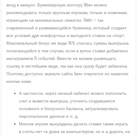
вход в аккаунт. Букмекерскую контору 1Вин можно
рекомендовать только крупным игрокам, только и новичкам,
играющим на минимальных лимитах. 1Win – так
современный и развивающийся букмекер, который создает
все условия ддя комфортных и выгодного ставок на спорт.
Максимальный бонус же виде 15% спасась суммы выигрыша
полагающийся в том случае, если в купон ставки добавлено
мегаграммов 11 событий. Вместе не можем размещать
ссылку в чистейшем виде, так как она сразу будет забанена.
Поэтому доступно зеркало сайта 1вин откроется по нажатию
кнопки ниже.
А частности, через личный кабинет можно пополнить
счет и вывести выигрыш, уточнить создавшееся
основного и бонусного баланса, актуализировать
персональные данные и гг. д.
Многие игроки вынуждены делать ставки также играть
в слоты не» «а дома за компьютером, но и а дороге, на