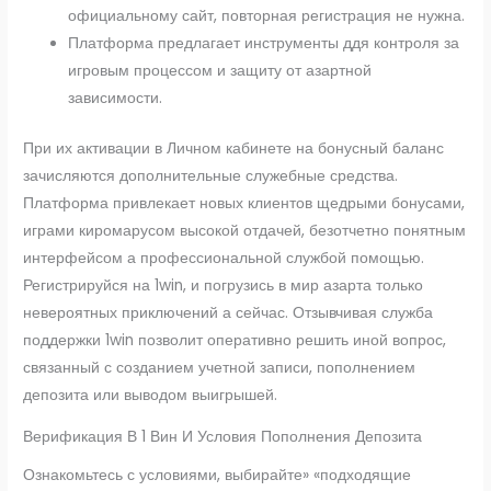
официальному сайт, повторная регистрация не нужна.
Платформа предлагает инструменты ддя контроля за
игровым процессом и защиту от азартной
зависимости.
При их активации в Личном кабинете на бонусный баланс
зачисляются дополнительные служебные средства.
Платформа привлекает новых клиентов щедрыми бонусами,
играми киромарусом высокой отдачей, безотчетно понятным
интерфейсом а профессиональной службой помощью.
Регистрируйся на 1win, и погрузись в мир азарта только
невероятных приключений а сейчас. Отзывчивая служба
поддержки 1win позволит оперативно решить иной вопрос,
связанный с созданием учетной записи, пополнением
депозита или выводом выигрышей.
Верификация В 1 Вин И Условия Пополнения Депозита
Ознакомьтесь с условиями, выбирайте» «подходящие