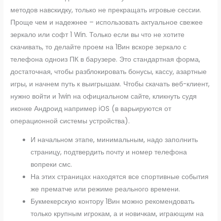
методов навскидку, только не прекращать игровые сессии.
Проще чем и надежнее – использовать актуальное свежее
зеркало или софт 1 Win. Только если вы что не хотите
скачивать, то делайте проем на 1Вин вскоре зеркало с
телефона одноиз ПК в барузере. Это стандартная форма,
достаточная, чтобы разблокировать бонусы, кассу, азартные
игры, и начнем путь к выигрышам. Чтобы скачать веб-клиент,
нужно войти и 1win на официальном сайте, кликнуть судя
иконке Андроид например iOS (в варьируются от
операционной системы устройства).
И начальном этапе, минимальным, надо заполнить
страницу, подтвердить почту и номер телефона
вопреки смс.
На этих страницах находятся все спортивные события
же прематче или режиме реального времени.
Букмекерскую контору 1Вин можно рекомендовать
только крупным игрокам, а и новичкам, играющим на