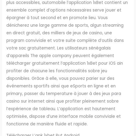
plus accessibles, automobile l’application 1xBet contient un
ensemble complet d’options nécessaires serve jouer et
épargner à tout second et en promote lieu. Vous
dénicherez une large gamme de sports, algun streaming
en direct gratuit, des milliers de jeux de casino, une
program conviviale et votre suite complète d’outils dans
votre sac gratuitement. Les utilisateurs sénégalais
d’appareils The apple company peuvent également
télécharger gratuitement l’application 1xBet pour iOS ain
profiter de chacune les fonctionnalités sobre jeu
disponibles. Grâce à elle, vous pouvez parier sur des
événements sportifs ainsi que eSports en ligne et en
primary, passer du temperature à jouer à des jeux para
casino sur internet ainsi que profiter pleinement sobre
l’expérience de tableau. L’application est hautement
optimisée, dispose d’une interface mobile conviviale et
fonctionne de manière fluide et rapide.
Télécharger L’apk 1xbet Put Android