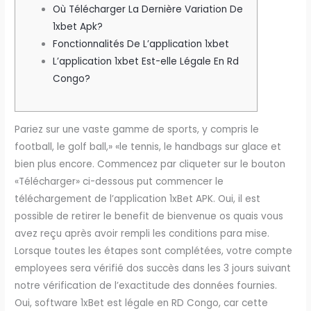
Où Télécharger La Dernière Variation De
1xbet Apk?
Fonctionnalités De L’application 1xbet
L’application 1xbet Est-elle Légale En Rd
Congo?
Pariez sur une vaste gamme de sports, y compris le
football, le golf ball,» «le tennis, le handbags sur glace et
bien plus encore. Commencez par cliqueter sur le bouton
«Télécharger» ci-dessous put commencer le
téléchargement de l’application 1xBet APK. Oui, il est
possible de retirer le benefit de bienvenue os quais vous
avez reçu après avoir rempli les conditions para mise.
Lorsque toutes les étapes sont complétées, votre compte
employees sera vérifié dos succès dans les 3 jours suivant
notre vérification de l’exactitude des données fournies.
Oui, software 1xBet est légale en RD Congo, car cette