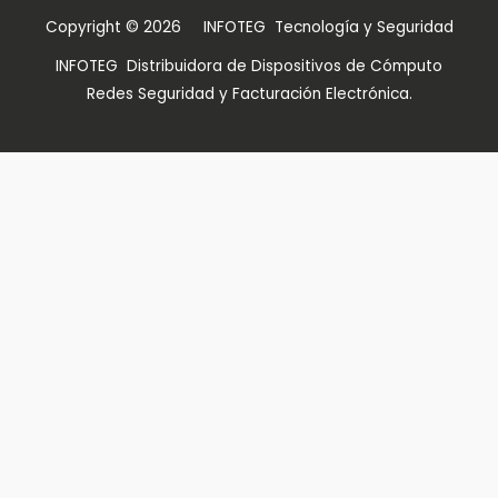
Copyright © 2026 INFOTEG Tecnología y Seguridad
INFOTEG Distribuidora de Dispositivos de Cómputo
Redes Seguridad y Facturación Electrónica.