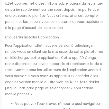
1xBet app permet à des millions sobre joueurs du lieu entier
de parier rapidement sur the sport depuis n’importe quel
endroit sobre la planète! Vous créerez ainsi cet compte
personnel, les joueurs vous connecterez et vous accéderez
à la page d’accueil de l’application.
Cliquez Sur Installer L’application
Pour l’application 1xBet nouvelle version à télécharger,
rendez-vous en allant sur le site usuel de cette plateforme
et téléchargez cette application. Cette app RD Congo
reste disponible sur divers appareils et représente facile à
tech. Comme pour les utilisateurs de l’application Android,
vous pouvez, si vous avez un appareil iOS, accéder à los
angeles version mobile du site web de 1xBet, faire défiler
jusqu’au bas para page et sélectionner « Applications
mobile phones ».
Vous pouvez l’ouvrir avec n’importe quel navigateur