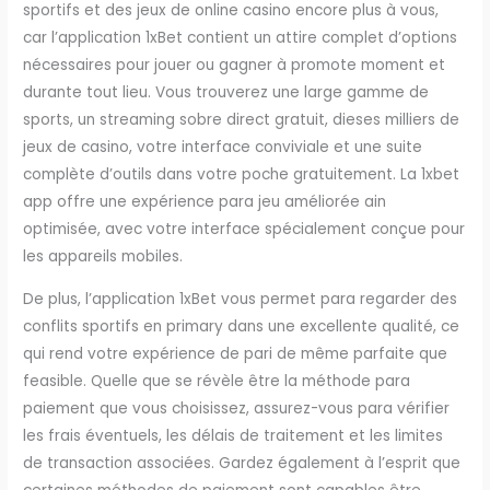
sportifs et des jeux de online casino encore plus à vous,
car l’application 1xBet contient un attire complet d’options
nécessaires pour jouer ou gagner à promote moment et
durante tout lieu. Vous trouverez une large gamme de
sports, un streaming sobre direct gratuit, dieses milliers de
jeux de casino, votre interface conviviale et une suite
complète d’outils dans votre poche gratuitement. La 1xbet
app offre une expérience para jeu améliorée ain
optimisée, avec votre interface spécialement conçue pour
les appareils mobiles.
De plus, l’application 1xBet vous permet para regarder des
conflits sportifs en primary dans une excellente qualité, ce
qui rend votre expérience de pari de même parfaite que
feasible. Quelle que se révèle être la méthode para
paiement que vous choisissez, assurez-vous para vérifier
les frais éventuels, les délais de traitement et les limites
de transaction associées. Gardez également à l’esprit que