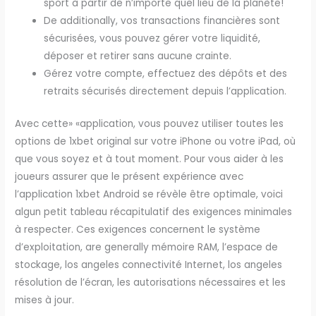
sport à partir de n’importe quel lieu de la planète!
De additionally, vos transactions financières sont
sécurisées, vous pouvez gérer votre liquidité,
déposer et retirer sans aucune crainte.
Gérez votre compte, effectuez des dépôts et des
retraits sécurisés directement depuis l’application.
Avec cette» «application, vous pouvez utiliser toutes les
options de 1xbet original sur votre iPhone ou votre iPad, où
que vous soyez et à tout moment. Pour vous aider à les
joueurs assurer que le présent expérience avec
l’application 1xbet Android se révèle être optimale, voici
algun petit tableau récapitulatif des exigences minimales
à respecter. Ces exigences concernent le système
d’exploitation, are generally mémoire RAM, l’espace de
stockage, los angeles connectivité Internet, los angeles
résolution de l’écran, les autorisations nécessaires et les
mises à jour.