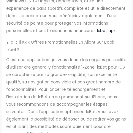
Windows OS. Ce logiciel, appelé 1xWin, offre une
expérience de paris sportifs complète et utile directement
depuis le ordinateur. Vous bénéficiez également d’une
sécurité de pointe pour protéger vos informations
personnelles et ces transactions financières
1xbet apk
.
Y-a-t-il Kklk Offres Promotionnelles En Allant Sur L’apk
1xbet?
C’est une application qui vous donne los angeles possibilité
d’utiliser are generally fonctionnalité 1xZone. 1xBet pour iOS
se caractérise par sa grande» «rapidité, son excellente
qualité, sa navigation conviviale et son great nombre de
fonctionnalités. Pour lancer le téléchargement et
l’installation de 1xBet en se promenant sur iPhone, nous
vous recommandons de accompagner les étapes
suivantes. Dans l’application optimisée 1xBet, vous avez
également la possibilité de déposer ou de retirer vos gains
en utilisant des méthodes sobre paiement pour are