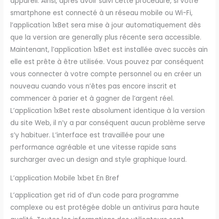
appareil. Ainsi, après avoir suivi cette procédure, si votre
smartphone est connecté à un réseau mobile ou Wi-Fi,
l’application 1xBet sera mise à jour automatiquement dès
que la version are generally plus récente sera accessible.
Maintenant, l’application 1xBet est installée avec succès ain
elle est prête à être utilisée. Vous pouvez par conséquent
vous connecter à votre compte personnel ou en créer un
nouveau cuando vous n’êtes pas encore inscrit et
commencer à parier et à gagner de l’argent réel.
L’application 1xBet reste absolument identique à la version
du site Web, il n’y a par conséquent aucun problème serve
s’y habituer. L’interface est travaillée pour une
performance agréable et une vitesse rapide sans
surcharger avec un design and style graphique lourd.
L’application Mobile 1xbet En Bref
L’application get rid of d’un code para programme
complexe ou est protégée doble un antivirus para haute