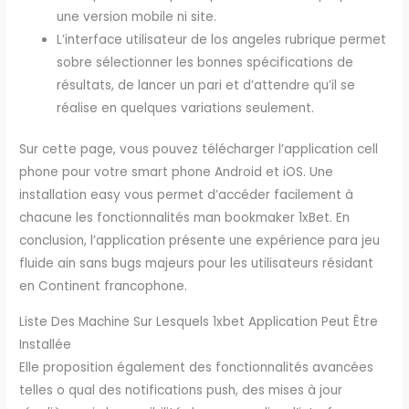
une version mobile ni site.
L’interface utilisateur de los angeles rubrique permet
sobre sélectionner les bonnes spécifications de
résultats, de lancer un pari et d’attendre qu’il se
réalise en quelques variations seulement.
Sur cette page, vous pouvez télécharger l’application cell
phone pour votre smart phone Android et iOS. Une
installation easy vous permet d’accéder facilement à
chacune les fonctionnalités man bookmaker 1xBet. En
conclusion, l’application présente une expérience para jeu
fluide ain sans bugs majeurs pour les utilisateurs résidant
en Continent francophone.
Liste Des Machine Sur Lesquels 1xbet Application Peut Être
Installée
Elle proposition également des fonctionnalités avancées
telles o qual des notifications push, des mises à jour