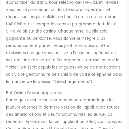
économiser du trafic. Pour télécharger l’APK 1xBet, rendez-
vous en se promenant sur le site sobre l’opérateur et
cliquez sur l’onglet cellular en haut à droite de cet écran.
L’APK 1xBet est compatible dos le programme de fidélité
VIP à valoir sur the casino. Chaque mise, qu’elle soit
gagnante ou perdante, vous donne le intègre à un
remboursement partiel. Vous profiterez aussi d’offres
exclusives dès que vous passez à l’échelon supérieur du
system. Une fois votre téléchargement terminé, ouvrez le
fichier APK (soit depuis los angeles» «stipe de notifications,
soit via le gestionnaire de fichiers de votre téléphone dans
le marché de le dossier “Téléchargements”).
Bet Online Casino Application
Parce que c’est le meilleur moyen para garantir que les
joueurs obtenez la dernière version de l’appli, avec toutes
des améliorations et des fonctionnalités les as well as
récentes. Après avoir lancé l’application 1xBet, vous pouvez
réaliser directement différents forms de paris. Dans le