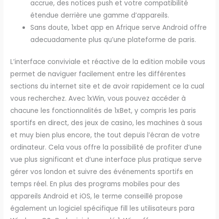
accrue, des notices push et votre compatibilité
étendue derrière une gamme d’appareils.
Sans doute, 1xbet app en Afrique serve Android offre
adecuadamente plus qu’une plateforme de paris.
L’interface conviviale et réactive de la edition mobile vous
permet de naviguer facilement entre les différentes
sections du internet site et de avoir rapidement ce la cual
vous recherchez. Avec 1xWin, vous pouvez accéder à
chacune les fonctionnalités de 1xBet, y compris les paris
sportifs en direct, des jeux de casino, les machines à sous
et muy bien plus encore, the tout depuis l’écran de votre
ordinateur. Cela vous offre la possibilité de profiter d’une
vue plus significant et d’une interface plus pratique serve
gérer vos london et suivre des événements sportifs en
temps réel. En plus des programs mobiles pour des
appareils Android et iOS, le terme conseillé propose
également un logiciel spécifique fill les utilisateurs para