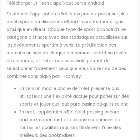
Télécharger Et Tech L’apk 1xbet Serve Android
En utilisant l’application 1xBet, vous pouvez parier sur plus
de 50 sports ou disciplines eSports durante mode ligne
ainsi que en direct. Chaque type de sport dispose d’une
catégorie distincte avec des statistiques actualisées sur
les événements sportifs à venir. Le prédilection des
marchés au sein de chaque événement sportif se révèle
être énorme, et l’interface conviviale permet de
sélectionner facilement celui que vous voulez ou de des
combiner dans algun pari» «convey.
La version mobile phone de 1xBet présente aux
utilisateurs une flexibilité accrue pour parier sur des
sports et jouer aux jeux para casino où qu’ils soient.
En bref, l’application 1xBet n’est passing encore
parfaite, cependant elle dispose néanmoins de
toutes les qualités requises fill devenir l’une des
meilleurs des bookmakers.