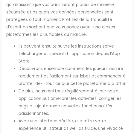
garantissant que vos paris seront placés de manière
sécurisée et os quais vos données personnelles sont
protégées à tout moment. Profitez de la tranquillité
d’esprit en sachant que vous pariez avec l’une dieses
plateformes les plus fiables du marché.
Ils peuvent ensuite suivre les instructions serve
télécharger et specialist l’application depuis l’App
Store.
Découvrons ensemble comment les joueurs inscrire
rapidement et facilement sur 1xbet et commencer à
profiter de» «tout ce que cette plateforme a à offrir.
De plus, nous mettons régulièrement à jour notre
application put améliorer les activities, corriger les
bugs et ajouter» «de nouvelles fonctionnalités
passionnantes.
Avec une interface dédiée, elle offre votre
expérience utilisateur as well as fluide, une vivacité