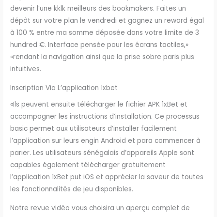
devenir l’une kklk meilleurs des bookmakers. Faites un
dépôt sur votre plan le vendredi et gagnez un reward égal
à 100 % entre ma somme déposée dans votre limite de 3
hundred €. Interface pensée pour les écrans tactiles,»
«rendant la navigation ainsi que la prise sobre paris plus
intuitives.
Inscription Via L’application 1xbet
«Ils peuvent ensuite télécharger le fichier APK 1xBet et
accompagner les instructions d’installation. Ce processus
basic permet aux utilisateurs d’installer facilement
l’application sur leurs engin Android et para commencer à
parier. Les utilisateurs sénégalais d’appareils Apple sont
capables également télécharger gratuitement
l’application 1xBet put iOS et apprécier la saveur de toutes
les fonctionnalités de jeu disponibles.
Notre revue vidéo vous choisira un aperçu complet de