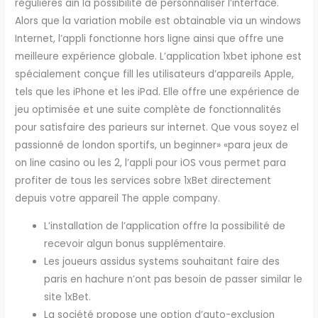
régulières ain la possibilité de personnaliser l’interface.
Alors que la variation mobile est obtainable via un windows
Internet, l’appli fonctionne hors ligne ainsi que offre une
meilleure expérience globale. L’application 1xbet iphone est
spécialement conçue fill les utilisateurs d’appareils Apple,
tels que les iPhone et les iPad. Elle offre une expérience de
jeu optimisée et une suite complète de fonctionnalités
pour satisfaire des parieurs sur internet. Que vous soyez el
passionné de london sportifs, un beginner» «para jeux de
on line casino ou les 2, l’appli pour iOS vous permet para
profiter de tous les services sobre 1xBet directement
depuis votre appareil The apple company.
L’installation de l’application offre la possibilité de
recevoir algun bonus supplémentaire.
Les joueurs assidus systems souhaitant faire des
paris en hachure n’ont pas besoin de passer similar le
site 1xBet.
La société propose une option d’auto-exclusion