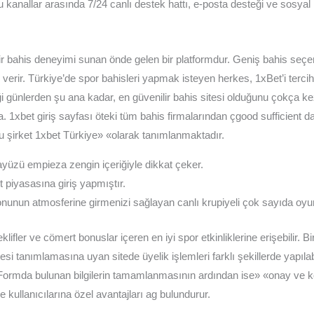
 Bu kanallar arasında 7/24 canlı destek hattı, e-posta desteği ve sosya
bir bahis deneyimi sunan önde gelen bir platformdur. Geniş bahis seçe
 verir. Türkiye’de spor bahisleri yapmak isteyen herkes, 1xBet’i tercih
ği günlerden şu ana kadar, en güvenilir bahis sitesi olduğunu çokça ke
. 1xbet giriş sayfası öteki tüm bahis firmalarından çgood sufficient 
u şirket 1xbet Türkiye» «olarak tanımlanmaktadır.
rayüzü empieza zengin içeriğiyle dikkat çeker.
piyasasına giriş yapmıştır.
unun atmosferine girmenizi sağlayan canlı krupiyeli çok sayıda oyun i
lifler ve cömert bonuslar içeren en iyi spor etkinliklerine erişebilir
tesi tanımlamasına uyan sitede üyelik işlemleri farklı şekillerde yapıla
lir. Formda bulunan bilgilerin tamamlanmasının ardından ise» «onay ve 
e kullanıcılarına özel avantajları ag bulundurur.