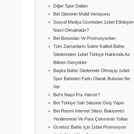
Diğer Spor Dalları
Bet Sitesinin Mobil Versiyonu
Sosyal Medya Üzerinden 1xbet Etkileşim
Nasıl Olmaktadır?
Bet Bonusları Ve Promosyonları
Tüm Zamanların Sobre Kaliteli Bahis
Sitelerinden 1xbet Türkiye Hakkında Az
Bilinen Gerçekler
Başka Bahis Sitelerinde Olmayıp 1xbet
Spor Bahisleri Farkı Olarak Bulunan Ne
Var
Bet’e Nasıl Pra Yatırılır?
Bet Türkiye Sah Sitesine Giriş Yapın
Bet Resmi Internet Sitesi: Bakiyenizi
Yenilemenin Ve Para Çekmenin Yolları
Ücretsiz Bahis Için 1xbet Promosyon