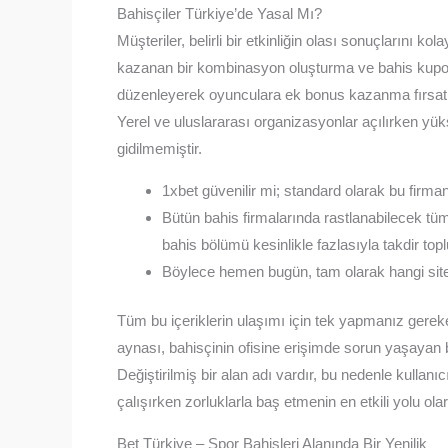
Bahisçiler Türkiye’de Yasal Mı?
Müşteriler, belirli bir etkinliğin olası sonuçlarını k
kazanan bir kombinasyon oluşturma ve bahis kuponla
düzenleyerek oyunculara ek bonus kazanma fırsatı ve
Yerel ve uluslararası organizasyonlar açılırken yüks
gidilmemiştir.
1xbet güvenilir mi; standard olarak bu firma
Bütün bahis firmalarında rastlanabilecek tüm
bahis bölümü kesinlikle fazlasıyla takdir topl
Böylece hemen bugün, tam olarak hangi site ba
Tüm bu içeriklerin ulaşımı için tek yapmanız gere
aynası, bahisçinin ofisine erişimde sorun yaşayan ba
Değiştirilmiş bir alan adı vardır, bu nedenle kullan
çalışırken zorluklarla baş etmenin en etkili yolu olar
Bet Türkiye – Spor Bahisleri Alanında Bir Yenilik