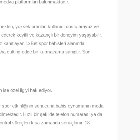
l medya platformları bulunmaktadır.
nekleri, yüksek oranlar, kullanıcı dostu arayüz ve
 ederek keyifli ve kazançlı bir deneyim yaşayabilir.
z kanıtlayan 1xBet spor bahisleri alanında
daha cutting-edge bir kurmacama sahiptir. Son
se özel ilgiyi hak ediyor.
. Bir spor etkinliğinin sonucuna bahis oynamanın moda
bilmektedir. Hızlı bir şekilde telefon numarası ya da
kontrol süreçleri kısa zamanda sonuçlanır. 18