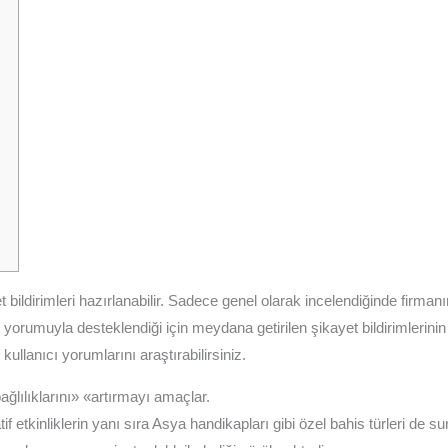
bildirimleri hazırlanabilir. Sadece genel olarak incelendiğinde firman
yorumuyla desteklendiği için meydana getirilen şikayet bildirimlerinin
ullanıcı yorumlarını araştırabilirsiniz.
ağlılıklarını» «artırmayı amaçlar.
natif etkinliklerin yanı sıra Asya handikapları gibi özel bahis türleri de 