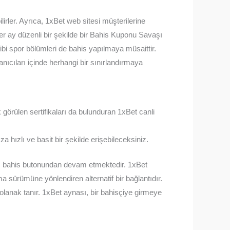
ilirler. Ayrıca, 1xBet web sitesi müşterilerine
r ay düzenli bir şekilde bir Bahis Kuponu Savaşı
bi spor bölümleri de bahis yapılmaya müsaittir.
anıcıları içinde herhangi bir sınırlandırmaya
 görülen sertifikaları da bulunduran 1xBet canli
 hızlı ve basit bir şekilde erişebileceksiniz.
nlı bahis butonundan devam etmektedir. 1xBet
ma sürümüne yönlendiren alternatif bir bağlantıdır.
 olanak tanır. 1xBet aynası, bir bahisçiye girmeye