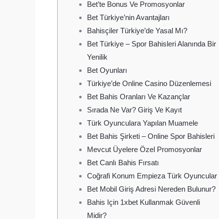
Bet’te Bonus Ve Promosyonlar
Bet Türkiye’nin Avantajları
Bahisçiler Türkiye’de Yasal Mı?
Bet Türkiye – Spor Bahisleri Alanında Bir
Yenilik
Bet Oyunları
Türkiye’de Online Casino Düzenlemesi
Bet Bahis Oranları Ve Kazançlar
Sırada Ne Var? Giriş Ve Kayıt
Türk Oyunculara Yapılan Muamele
Bet Bahis Şirketi – Online Spor Bahisleri
Mevcut Üyelere Özel Promosyonlar
Bet Canlı Bahis Fırsatı
Coğrafi Konum Empieza Türk Oyuncular
Bet Mobil Giriş Adresi Nereden Bulunur?
Bahis Için 1xbet Kullanmak Güvenli
Midir?