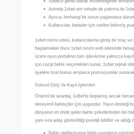
Sadece genel olarak incelendiğinde firmanın
Aslında 1xbet em virtude de yatırma ile 1xbe
Ayrıca, herhangi bir sorun yaşamanız durumu
Kullanıcılar, bahisler için verilen birikmiş pu
1xbet resmi sitesi, kullanıcılarına geniş bir maç v
başlamadan önce 1xbet resmi web sitesinde hesap ol
üzere oyun portalının tüm işlevlerine yalnızca kayı
için cazip bahis seçenekleri sunar. 1xbet orjinal sit
üyelere özel bonus empieza promosyonlar sunarak
Güncel Giriş Ve Kayıt İşlemleri
Önemli bir avantaj, 1xBet’te başlamış ancak tamamlan
deneyimli bahisçiler için uygundur. Yayın desteği bu
dünyanın en önde gelen bahis şirketlerinden biri ha
yanı sıra aday gösterildiği prestijli ödüller ve aldığı
Bahis platformunun farklı uygulama sürümler