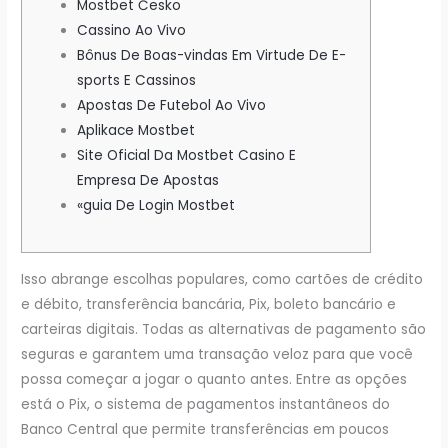
Mostbet Česko
Cassino Ao Vivo
Bônus De Boas-vindas Em Virtude De E-
sports E Cassinos
Apostas De Futebol Ao Vivo
Aplikace Mostbet
Site Oficial Da Mostbet Casino E
Empresa De Apostas
«guia De Login Mostbet
Isso abrange escolhas populares, como cartões de crédito
e débito, transferência bancária, Pix, boleto bancário e
carteiras digitais. Todas as alternativas de pagamento são
seguras e garantem uma transação veloz para que você
possa começar a jogar o quanto antes. Entre as opções
está o Pix, o sistema de pagamentos instantâneos do
Banco Central que permite transferências em poucos