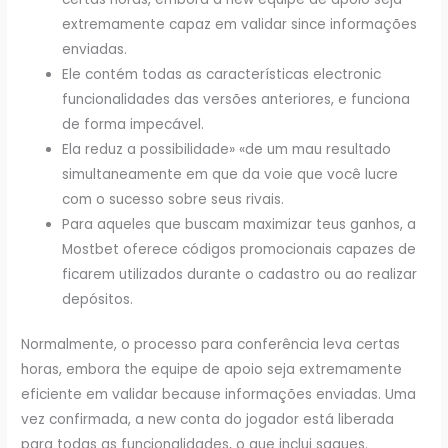
extremamente capaz em validar since informações
enviadas.
Ele contém todas as características electronic
funcionalidades das versões anteriores, e funciona
de forma impecável.
Ela reduz a possibilidade» «de um mau resultado
simultaneamente em que da voie que você lucre
com o sucesso sobre seus rivais.
Para aqueles que buscam maximizar teus ganhos, a
Mostbet oferece códigos promocionais capazes de
ficarem utilizados durante o cadastro ou ao realizar
depósitos.
Normalmente, o processo para conferência leva certas
horas, embora the equipe de apoio seja extremamente
eficiente em validar because informações enviadas. Uma
vez confirmada, a new conta do jogador está liberada
para todas as funcionalidades, o que inclui saques.