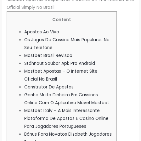
Oficial Simply No Brasil
Content
s
Apostas Ao Vivo
Os Jogos De Cassino Mais Populares No
Seu Telefone
Mostbet Brasil Revisão
Stáhnout Soubor Apk Pro Android
Mostbet Apostas – O Internet Site
c
Oficial No Brasil
Construtor De Apostas
Ganhe Muito Dinheiro Em Cassinos
Online Com O Aplicativo Móvel Mostbet
Mostbet Italy – A Mais Interessante
Plataforma De Apostas E Casino Online
a
Para Jogadores Portugueses
Bônus Para Novatos Elizabeth Jogadores