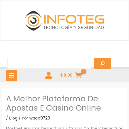
Ir
al
contenido
B
$
0.00
MAIN
MENU
A Melhor Plataforma De
Apostas E Casino Online
u
/
Blog
/ Por
waop9728
Mostbet Apostas Desportivas E Casino On The Internet Site