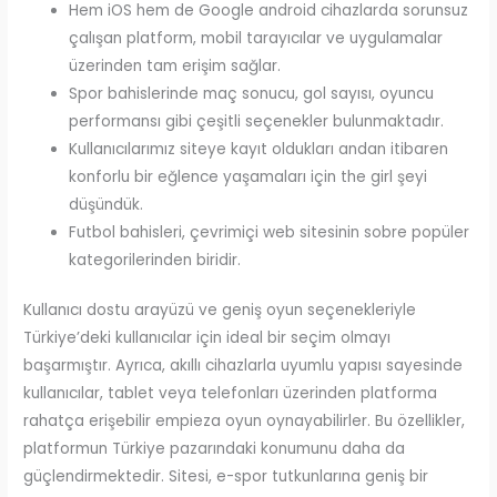
Hem iOS hem de Google android cihazlarda sorunsuz
çalışan platform, mobil tarayıcılar ve uygulamalar
üzerinden tam erişim sağlar.
Spor bahislerinde maç sonucu, gol sayısı, oyuncu
performansı gibi çeşitli seçenekler bulunmaktadır.
Kullanıcılarımız siteye kayıt oldukları andan itibaren
konforlu bir eğlence yaşamaları için the girl şeyi
düşündük.
Futbol bahisleri, çevrimiçi web sitesinin sobre popüler
kategorilerinden biridir.
Kullanıcı dostu arayüzü ve geniş oyun seçenekleriyle
Türkiye’deki kullanıcılar için ideal bir seçim olmayı
başarmıştır. Ayrıca, akıllı cihazlarla uyumlu yapısı sayesinde
kullanıcılar, tablet veya telefonları üzerinden platforma
rahatça erişebilir empieza oyun oynayabilirler. Bu özellikler,
platformun Türkiye pazarındaki konumunu daha da
güçlendirmektedir. Sitesi, e-spor tutkunlarına geniş bir