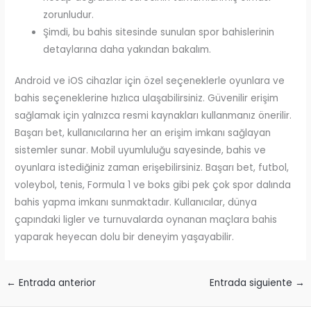
zorunludur.
Şimdi, bu bahis sitesinde sunulan spor bahislerinin
detaylarına daha yakından bakalım.
Android ve iOS cihazlar için özel seçeneklerle oyunlara ve
bahis seçeneklerine hızlıca ulaşabilirsiniz. Güvenilir erişim
sağlamak için yalnızca resmi kaynakları kullanmanız önerilir.
Başarı bet, kullanıcılarına her an erişim imkanı sağlayan
sistemler sunar. Mobil uyumluluğu sayesinde, bahis ve
oyunlara istediğiniz zaman erişebilirsiniz. Başarı bet, futbol,
voleybol, tenis, Formula 1 ve boks gibi pek çok spor dalında
bahis yapma imkanı sunmaktadır. Kullanıcılar, dünya
çapındaki ligler ve turnuvalarda oynanan maçlara bahis
yaparak heyecan dolu bir deneyim yaşayabilir.
←
Entrada anterior
Entrada siguiente
→