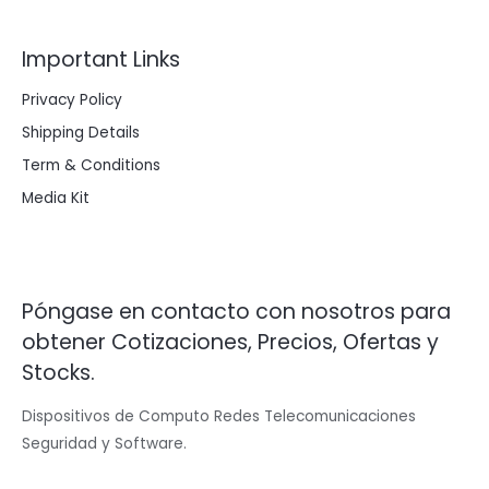
Important Links
Privacy Policy
Shipping Details
Term & Conditions
Media Kit
Póngase en contacto con nosotros para
obtener Cotizaciones, Precios, Ofertas y
Stocks.
Dispositivos de Computo Redes Telecomunicaciones
Seguridad y Software.