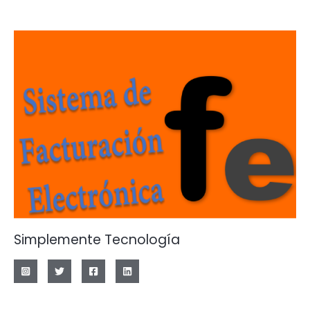
Simplemente Tecnología