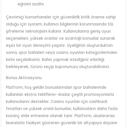
eğrisini azaltır.
Çevrimiçi kumarhaneler için güvenilirlik kritik öneme sahip
olduğu için system, kullanıcı bilgilerinin korunmasında SSL
şifreleme teknolojisini kullanır. Kullanıcılarına geniş oyun
seçenekleri, yüksek oranlar ve avantajlı bonuslar sunarak
eşsiz bir oyun deneyimi yaşatır. Üyeliğinizi oluşturduktan
sonra, spor bahisleri veya casino oyunları kategorilerinden
birini seçebilirsiniz. Bahis yapmak istediğiniz etkinliği
belirleyerek, türünü seçip kuponunuzu oluşturabilirsiniz.
Bonus Aktivasyonu
Platform, hoş geldin bonuslarından spor bahislerinde
kullanılan ekstra tekliflere» «kadar çeşitli promosyonlarla
kullanıcılarını destekler. Casino oyunları için cashback
fırsatları ve yüksek oranlı bonuslar, kullanıcıların daha fazla
kazanç elde etmesine olanak tanır. Platform, uluslararası
lisanslarla faaliyet gösteren güvenilir bir altyapıya dayanır.