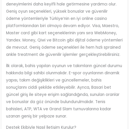
deneyimlerini daha keyifli hale getirmesine yardımcı olur.
Geniş oyun seçenekleri, yüksek bonuslar ve güvenilir
ödeme yöntemleriyle Türkiye’nin en iyi online casino
platformlarından biri olmaya devam ediyor. Visa, Maestro,
Master card gibi kart seçeneklerinin yanı sıra WebMoney,
Yandex. Money, Qiwi ve Bitcoin gibi dijital ödeme yöntemleri
de mevcut. Geniş ödeme seçenekleri ile hem hızlı sprained
ankle treatment de güvenilir işlemler gerçekleştirebilirsiniz.
İlk olarak, bahis yapılan oyunun ve takımların güncel durumu
hakkında bilgi sahibi olunmalıdır. E-spor oyunlarının dinamik
yapısı, takım değişiklikleri ve güncellemeler, bahis
sonuçlarını ciddi şekilde etkileyebilir. Ayrıca, Basari bet
güncel giriş ile siteye erişim sağlandığında, sunulan oranlar
ve bonuslar da göz önünde bulundurulmalıdır. Tenis
bahisleri, ATP, WTA ve Grand Slam turnuvalarına kadar
uzanan geniş bir yelpaze sunar.
Destek Ekibiyle Nasıl İletişim Kurulur?