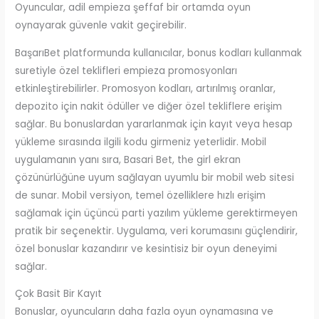
Oyuncular, adil empieza şeffaf bir ortamda oyun
oynayarak güvenle vakit geçirebilir.
BaşarıBet platformunda kullanıcılar, bonus kodları kullanmak
suretiyle özel teklifleri empieza promosyonları
etkinleştirebilirler. Promosyon kodları, artırılmış oranlar,
depozito için nakit ödüller ve diğer özel tekliflere erişim
sağlar. Bu bonuslardan yararlanmak için kayıt veya hesap
yükleme sırasında ilgili kodu girmeniz yeterlidir. Mobil
uygulamanın yanı sıra, Basari Bet, the girl ekran
çözünürlüğüne uyum sağlayan uyumlu bir mobil web sitesi
de sunar. Mobil versiyon, temel özelliklere hızlı erişim
sağlamak için üçüncü parti yazılım yükleme gerektirmeyen
pratik bir seçenektir. Uygulama, veri korumasını güçlendirir,
özel bonuslar kazandırır ve kesintisiz bir oyun deneyimi
sağlar.
Çok Basit Bir Kayıt
Bonuslar, oyuncuların daha fazla oyun oynamasına ve