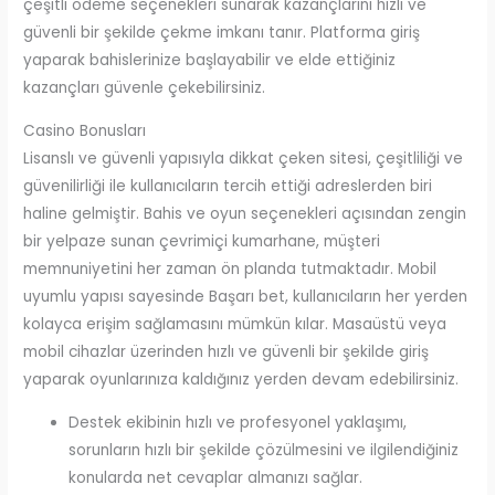
çeşitli ödeme seçenekleri sunarak kazançlarını hızlı ve
güvenli bir şekilde çekme imkanı tanır. Platforma giriş
yaparak bahislerinize başlayabilir ve elde ettiğiniz
kazançları güvenle çekebilirsiniz.
Casino Bonusları
Lisanslı ve güvenli yapısıyla dikkat çeken sitesi, çeşitliliği ve
güvenilirliği ile kullanıcıların tercih ettiği adreslerden biri
haline gelmiştir. Bahis ve oyun seçenekleri açısından zengin
bir yelpaze sunan çevrimiçi kumarhane, müşteri
memnuniyetini her zaman ön planda tutmaktadır. Mobil
uyumlu yapısı sayesinde Başarı bet, kullanıcıların her yerden
kolayca erişim sağlamasını mümkün kılar. Masaüstü veya
mobil cihazlar üzerinden hızlı ve güvenli bir şekilde giriş
yaparak oyunlarınıza kaldığınız yerden devam edebilirsiniz.
Destek ekibinin hızlı ve profesyonel yaklaşımı,
sorunların hızlı bir şekilde çözülmesini ve ilgilendiğiniz
konularda net cevaplar almanızı sağlar.