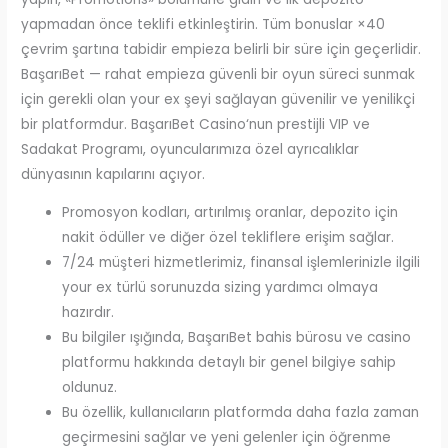
yapmadan önce teklifi etkinleştirin. Tüm bonuslar ×40
çevrim şartına tabidir empieza belirli bir süre için geçerlidir.
BaşarıBet — rahat empieza güvenli bir oyun süreci sunmak
için gerekli olan your ex şeyi sağlayan güvenilir ve yenilikçi
bir platformdur. BaşarıBet Casino‘nun prestijli VIP ve
Sadakat Programı, oyuncularımıza özel ayrıcalıklar
dünyasının kapılarını açıyor.
Promosyon kodları, artırılmış oranlar, depozito için
nakit ödüller ve diğer özel tekliflere erişim sağlar.
7/24 müşteri hizmetlerimiz, finansal işlemlerinizle ilgili
your ex türlü sorunuzda sizing yardımcı olmaya
hazırdır.
Bu bilgiler ışığında, BaşarıBet bahis bürosu ve casino
platformu hakkında detaylı bir genel bilgiye sahip
oldunuz.
Bu özellik, kullanıcıların platformda daha fazla zaman
geçirmesini sağlar ve yeni gelenler için öğrenme