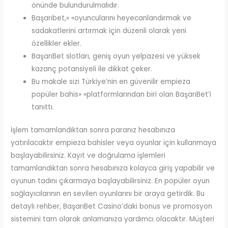
önünde bulundurulmalıdır.
Başarıbet,» «oyuncularını heyecanlandırmak ve
sadakatlerini artırmak için düzenli olarak yeni
özellikler ekler.
BaşarıBet slotları, geniş oyun yelpazesi ve yüksek
kazanç potansiyeli ile dikkat çeker.
Bu makale sizi Türkiye’nin en güvenilir empieza
popüler bahis» «platformlarından biri olan BaşarıBet’i
tanıttı.
İşlem tamamlandıktan sonra paranız hesabınıza
yatırılacaktır empieza bahisler veya oyunlar için kullanmaya
başlayabilirsiniz. Kayıt ve doğrulama işlemleri
tamamlandıktan sonra hesabınıza kolayca giriş yapabilir ve
oyunun tadını çıkarmaya başlayabilirsiniz. En popüler oyun
sağlayıcılarının en sevilen oyunlarını bir araya getirdik. Bu
detaylı rehber, BaşarıBet Casino‘daki bonus ve promosyon
sistemini tam olarak anlamanıza yardımcı olacaktır. Müşteri