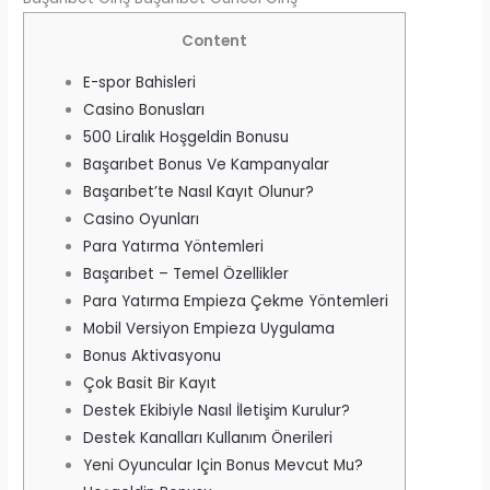
Content
E-spor Bahisleri
s
Casino Bonusları
500 Liralık Hoşgeldin Bonusu
Başarıbet Bonus Ve Kampanyalar
Başarıbet’te Nasıl Kayıt Olunur?
Casino Oyunları
Para Yatırma Yöntemleri
c
Başarıbet – Temel Özellikler
Para Yatırma Empieza Çekme Yöntemleri
Mobil Versiyon Empieza Uygulama
Bonus Aktivasyonu
Çok Basit Bir Kayıt
Destek Ekibiyle Nasıl İletişim Kurulur?
a
Destek Kanalları Kullanım Önerileri
Yeni Oyuncular Için Bonus Mevcut Mu?