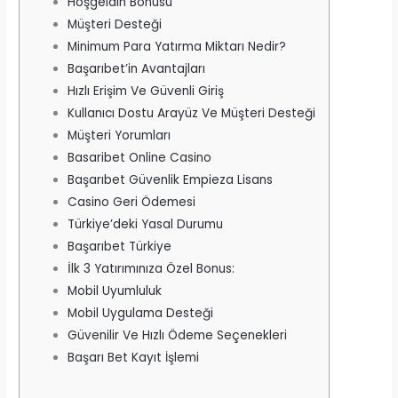
Hoşgeldin Bonusu
Müşteri Desteği
Minimum Para Yatırma Miktarı Nedir?
Başarıbet’in Avantajları
r
Hızlı Erişim Ve Güvenli Giriş
Kullanıcı Dostu Arayüz Ve Müşteri Desteği
Müşteri Yorumları
Basaribet Online Casino
Başarıbet Güvenlik Empieza Lisans
Casino Geri Ödemesi
Türkiye’deki Yasal Durumu
Başarıbet Türkiye
İlk 3 Yatırımınıza Özel Bonus:
Mobil Uyumluluk
Mobil Uygulama Desteği
Güvenilir Ve Hızlı Ödeme Seçenekleri
Başarı Bet Kayıt İşlemi