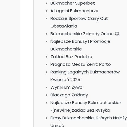
Bukmacher Superbet
A Legalni Bukmacherzy
Rodzaje Sportów Carry Out
Obstawiania
Bukmacherskie Zakłady Online 🙃
Najlepsze Bonusy I Promocje
Bukmacherskie
Zakład Bez Podatku
Prognoza Meczu Zenit: Porto
Ranking Legalnych Bukmacherów
Kwiecień 2025
Wyniki Em Żywo
Dlaczego Zakłady
Najlepsze Bonusy Bukmacherskie»
«[newline]zakład Bez Ryzyka
Firmy Bukmacherskie, Których Należy
Unikać