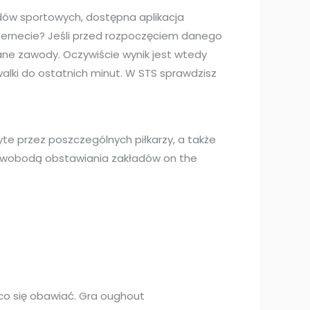
adów sportowych, dostępna aplikacja
internecie? Jeśli przed rozpoczęciem danego
ne zawody. Oczywiście wynik jest wtedy
 walki do ostatnich minut. W STS sprawdzisz
yte przez poszczególnych piłkarzy, a także
ię swobodą obstawiania zakładów on the
 co się obawiać. Gra oughout