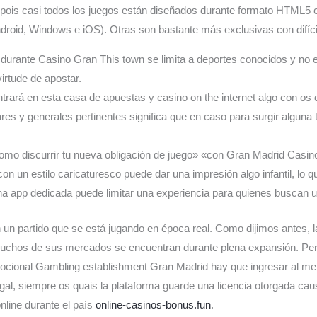
, pois casi todos los juegos están diseñados durante formato HTML5 c
roid, Windows e iOS). Otras son bastante más exclusivas con difí
o durante Casino Gran This town se limita a deportes conocidos y n
irtude de apostar.
trará en esta casa de apuestas y casino on the internet algo con os q
es y generales pertinentes significa que en caso para surgir alguna t
omo discurrir tu nueva obligación de juego» «con Gran Madrid Casin
n un estilo caricaturesco puede dar una impresión algo infantil, lo q
e una app dedicada puede limitar una experiencia para quienes buscan 
en un partido que se está jugando en época real. Como dijimos antes,
uchos de sus mercados se encuentran durante plena expansión. Pero
cional Gambling establishment Gran Madrid hay que ingresar al men
gal, siempre os quais la plataforma guarde una licencia otorgada ca
line durante el país
online-casinos-bonus.fun
.