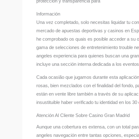
protección y transparencia para
Información
Una vez completado, solo necesitas liquidar tu cor
mercado de apuestas deportivas y casinos en Espa
he comprobado os quais es posible acceder a su or
gama de selecciones de entretenimiento trouble ne
angeles experiencia para quienes buscan una gran
incluye una sección interna dedicada a los eventos
Cada ocasião que jugamos durante esta aplicación e
rosas, bien mezclados con el finalidad del fondo, 
están en vente libre también a través de su aplica
insustituible haber verificado tu identidad en los 30
Atención Al Cliente Sobre Casino Gran Madrid
Aunque una cobertura es extensa, con un total para
angeles navegación entre tantas opciones, especi