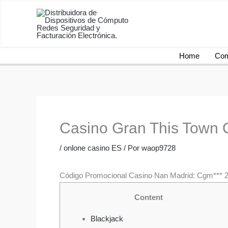
Ir
al
contenido
Home
Com
Casino Gran This Town 
/
onlone casino ES
/ Por
waop9728
Código Promocional Casino Nan Madrid: Cgm*** 
Content
Blackjack