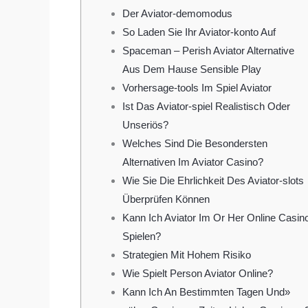
Der Aviator-demomodus
So Laden Sie Ihr Aviator-konto Auf
Spaceman – Perish Aviator Alternative
Aus Dem Hause Sensible Play
Vorhersage-tools Im Spiel Aviator
Ist Das Aviator-spiel Realistisch Oder
Unseriös?
Welches Sind Die Besondersten
Alternativen Im Aviator Casino?
Wie Sie Die Ehrlichkeit Des Aviator-slots
Überprüfen Können
Kann Ich Aviator Im Or Her Online Casin
Spielen?
Strategien Mit Hohem Risiko
Wie Spielt Person Aviator Online?
Kann Ich An Bestimmten Tagen Und»