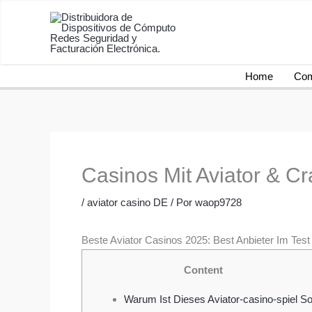
Ir
al
contenido
Home
Com
Casinos Mit Aviator & 
/
aviator casino DE
/ Por
waop9728
Beste Aviator Casinos 2025: Best Anbieter Im Test
Content
Warum Ist Dieses Aviator-casino-spiel S