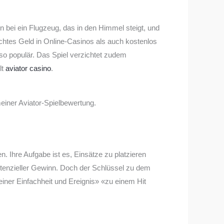
n bei ein Flugzeug, das in den Himmel steigt, und
echtes Geld in Online-Casinos als auch kostenlos
 so populär. Das Spiel verzichtet zudem
lt
aviator casino
.
meiner Aviator-Spielbewertung.
n. Ihre Aufgabe ist es, Einsätze zu platzieren
potenzieller Gewinn. Doch der Schlüssel zu dem
iner Einfachheit und Ereignis» «zu einem Hit