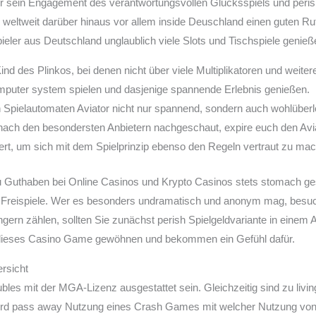
t für sein Engagement des verantwortungsvollen Glücksspiels und peri
weltweit darüber hinaus vor allem inside Deuschland einen guten Ru
ler aus Deutschland unglaublich viele Slots und Tischspiele genieß
ind des Plinkos, bei denen nicht über viele Multiplikatoren und wei
mputer system spielen und dasjenige spannende Erlebnis genießen.
pielautomaten Aviator nicht nur spannend, sondern auch wohlüberlegt 
 nach den besondersten Anbietern nachgeschaut, expire euch den Avi
ert, um sich mit dem Spielprinzip ebenso den Regeln vertraut zu ma
 Guthaben bei Online Casinos und Krypto Casinos stets stomach gesc
Freispiele. Wer es besonders undramatisch und anonym mag, besuc
gern zählen, sollten Sie zunächst perish Spielgeldvariante in einem 
n dieses Casino Game gewöhnen und bekommen ein Gefühl dafür.
rsicht
les mit der MGA-Lizenz ausgestattet sein. Gleichzeitig sind zu livin
 wird pass away Nutzung eines Crash Games mit welcher Nutzung vo