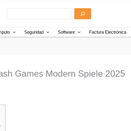
puto
Seguridad
Software
Factura Electrónica
Crash Games Modern Spiele 2025
o