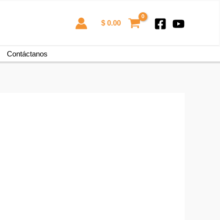
$
0.00
Contáctanos