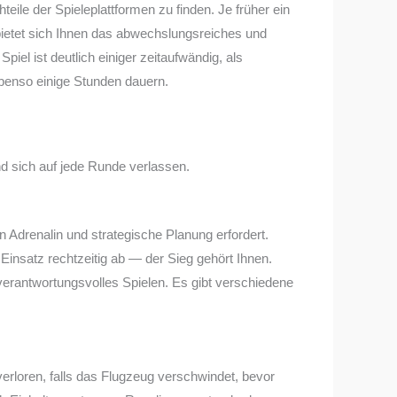
eile der Spieleplattformen zu finden. Je früher ein
 bietet sich Ihnen das abwechslungsreiches und
iel ist deutlich einiger zeitaufwändig, als
ebenso einige Stunden dauern.
nd sich auf jede Runde verlassen.
Adrenalin und strategische Planung erfordert.
Einsatz rechtzeitig ab — der Sieg gehört Ihnen.
verantwortungsvolles Spielen. Es gibt verschiedene
erloren, falls das Flugzeug verschwindet, bevor