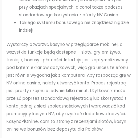
przy okazjach specjalnych, alcohol także podczas
standardowego korzystania z oferty NV Casino.
Takiego systemu bonusowego nie znajdziesz nigdzie
indziej!
Wystarczy otworzyć kasyno w przeglądarce mobilnej, a
wszystkie funkcje będą dostępne – sloty, gry em żywo,
turnieje, bonusy i płatności. Interfejs jest zoptymalizowany
pod kątem ekranów dotykowych, więc gra unces telefonu
jest równie wygodna jak z komputera. Aby rozpocząć grę w
NV online casino, należy utworzyć konto. Proces rejestracji
jest prosty i zajmuje jedynie kilka minut. Użytkownik może
przejść poprzez standardową rejestrację lub skorzystać z
konta jednej z sieci społecznościowych i wprowadzić kod
promocyjny kasyna NV, aby uzyskać dodatkowe korzyści.
KasynoPlOnline. com to stronę z recenzjami slotów, kasyn
online we bonusów bez depozytu dla Polaków.