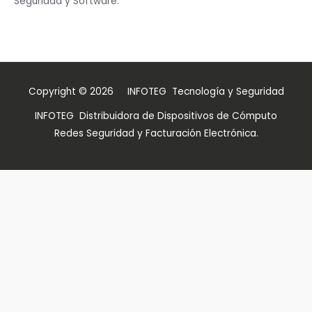
Seguridad y Software.
Copyright © 2026 INFOTEG Tecnología y Seguridad
INFOTEG Distribuidora de Dispositivos de Cómputo
Redes Seguridad y Facturación Electrónica.