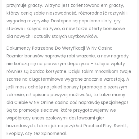
przyjmuje graczy. Witryna jest zorientowana em graczy,
którzy cenią sobie niezawodność, różnorodność rozrywki i
wygodną rozgrywkę. Dostępne są popularne sloty, gry
stołowe i kasyno na żywo, a new także oferty bonusowe
dla nowych i actually stałych użytkowników.
Dokumenty Potrzebne Do Weryfikacji W Nv Casino
Rozmiar bonusów naprawdę robi wrażenie, a new nagrody
nie kończą się na pierwszym depozycie – kolejne wpłaty
również są bardzo korzystne. Dzięki takim mnożnikom twoje
szanse na długoterminowe wygrane znacznie wzrastają. A
jeśli masz ochotę na jakieś bonusy i promocje o szerszym
zakresie, niż opisane powyżej możliwości, to także mamy
dla Ciebie w NV Online casino coś naprawdę specjalnego!
Są to promocje sieciowe, które przygotowujemy we
współpracy unces czołowymi dostawcami gier
hazardowych, takimi jak na przykład Practical Play, Swintt,
Evoplay, czy też Spinomenal.