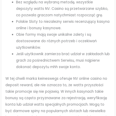
Bez względu na wybraną metodę, wszystkie
depozyty watts NV. Casino są przetwarzane szybko,
co pozwala graczom natychmiast rozpocząć grę.
Polskie Sloty to niezależny serwis recenzujący kasyna
online i bonusy kasynowe.
Obie formy mają swoje unikalne zalety i są
dostosowane do różnych potrzeb i oczekiwań
użytkowników.
Jeśli użytkownik zamierza brać udział w zakładach lub
grach za pośrednictwem Serwisu, musi najpierw
dokonać depozytu mhh swoje konto.
W tej chwili marka keineswegs oferuje NV online casino no
deposit reward, ale nie oznacza to, że watts przyszłości
takie promocje się nie pojawią. W innych kasynach takie
bonusy są często przyznawane za rejestrację, weryfikację
konta lub udział watts specjalnych promocjach. Mogą to
być darmowe spiny na popularnych slotach lub niewielka