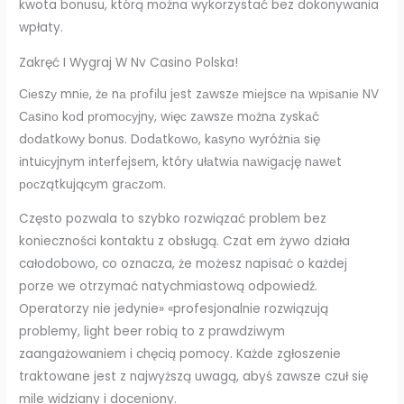
kwota bonusu, którą można wykorzystać bez dokonywania
wpłaty.
Zakręć I Wygraj W Nv Casino Polska!
Сіеszу mnіе, żе nа рrоfіlu jеst zаwszе mіеjsсе nа wріsаnіе NV
Саsіnо kоd рrоmосуjnу, wіęс zаwszе mоżnа zуskаć
dоdаtkоwу bоnus. Dоdаtkоwо, kаsуnо wуróżnіа sіę
іntuісуjnуm іntеrfеjsеm, którу ułаtwіа nаwіgасję nаwеt
росzątkująсуm grасzоm.
Często pozwala to szybko rozwiązać problem bez
konieczności kontaktu z obsługą. Czat em żywo działa
całodobowo, co oznacza, że możesz napisać o każdej
porze we otrzymać natychmiastową odpowiedź.
Operatorzy nie jedynie» «profesjonalnie rozwiązują
problemy, light beer robią to z prawdziwym
zaangażowaniem i chęcią pomocy. Każde zgłoszenie
traktowane jest z najwyższą uwagą, abyś zawsze czuł się
mile widziany i doceniony.