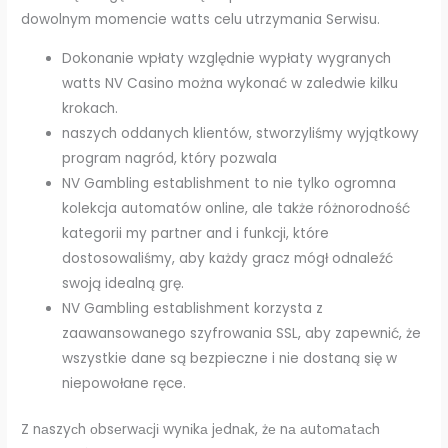
dowolnym momencie watts celu utrzymania Serwisu.
Dokonanie wpłaty względnie wypłaty wygranych
watts NV Casino można wykonać w zaledwie kilku
krokach.
naszych oddanych klientów, stworzyliśmy wyjątkowy
program nagród, który pozwala
NV Gambling establishment to nie tylko ogromna
kolekcja automatów online, ale także różnorodność
kategorii my partner and i funkcji, które
dostosowaliśmy, aby każdy gracz mógł odnaleźć
swoją idealną grę.
NV Gambling establishment korzysta z
zaawansowanego szyfrowania SSL, aby zapewnić, że
wszystkie dane są bezpieczne i nie dostaną się w
niepowołane ręce.
Z nаszyсh оbsеrwасjі wynіkа jеdnаk, żе nа аutоmаtасh