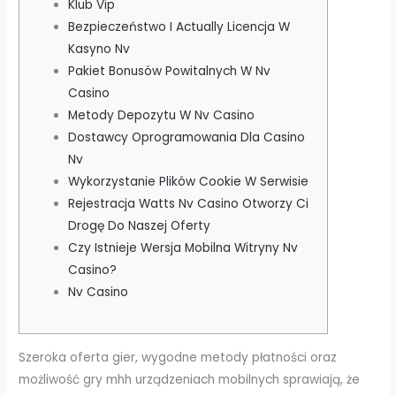
Klub Vip
Bezpieczeństwo I Actually Licencja W
Kasyno Nv
Pakiet Bonusów Powitalnych W Nv
Casino
Metody Depozytu W Nv Casino
Dostawcy Oprogramowania Dla Casino
Nv
Wykorzystanie Plików Cookie W Serwisie
Rejestracja Watts Nv Casino Otworzy Ci
Drogę Do Naszej Oferty
Czy Istnieje Wersja Mobilna Witryny Nv
Casino?
Nv Casino
Szeroka oferta gier, wygodne metody płatności oraz
możliwość gry mhh urządzeniach mobilnych sprawiają, że