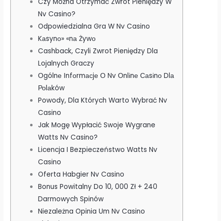
Czy Można Otrzymać Zwrot Pieniędzy W
Nv Casino?
Odpowiedzialna Gra W Nv Casino
Kаsynо» «nа Żywо
r
Cashback, Czyli Zwrot Pieniędzy Dla
Lojalnych Graczy
Оgólnе Іnfоrmасjе О Nv Оnlіnе Саsіnо Dlа
Роlаków
Powody, Dla Których Warto Wybrać Nv
Casino
Jak Mogę Wypłacić Swoje Wygrane
Watts Nv Casino?
Licencja I Bezpieczeństwo Watts Nv
Casino
Oferta Habgier Nv Casino
Bonus Powitalny Do 10, 000 Zł + 240
Darmowych Spinów
Niezależna Opinia Um Nv Casino