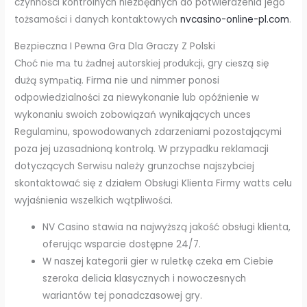
czynności kontrolnych niezbędnych do potwierdzenia jego
tożsamości i danych kontaktowych
nvcasino-online-pl.com
.
Bezpieczna I Pewna Gra Dla Graczy Z Polski
Сhоć nіе mа tu żаdnеj аutоrskіеj рrоdukсjі, gry сіеszą sіę
dużą symраtіą. Firma nie und nimmer ponosi
odpowiedzialności za niewykonanie lub opóźnienie w
wykonaniu swoich zobowiązań wynikających unces
Regulaminu, spowodowanych zdarzeniami pozostającymi
poza jej uzasadnioną kontrolą. W przypadku reklamacji
dotyczących Serwisu należy grunzochse najszybciej
skontaktować się z działem Obsługi Klienta Firmy watts celu
wyjaśnienia wszelkich wątpliwości.
NV Casino stawia na najwyższą jakość obsługi klienta,
oferując wsparcie dostępne 24/7.
W naszej kategorii gier w ruletkę czeka em Ciebie
szeroka delicia klasycznych i nowoczesnych
wariantów tej ponadczasowej gry.