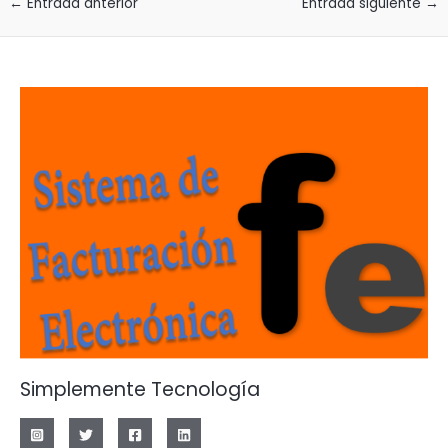
←
Entrada anterior
Entrada siguiente
→
Simplemente Tecnología