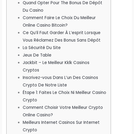
Quand Opter Pour The Bonus De Dépôt
Du Casino
Comment Faire Le Choix Du Meilleur
Online Casino Bitcoin?
r
Ce Qu’il Faut Garder À L’esprit Lorsque
Vous Réclamez Des Bonus Sans Dépôt
La Sécurité Du Site
Jeux De Table
Jackbit – Le Meilleur Kklk Casinos
Cryptos
Inscrivez-vous Dans L’un Des Casinos
Crypto De Notre Liste
Étape 1: Faites Le Choix Ni Meilleur Casino
Crypto
Comment Choisir Votre Meilleur Crypto
Online Casino?
Meilleurs Internet Casinos Sur Internet
Crypto