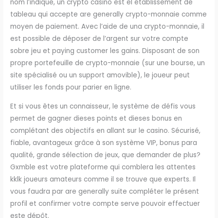
nom l’indique, un crypto casino est el établissement de
tableau qui accepte are generally crypto-monnaie comme
moyen de paiement. Avec l’aide de una crypto-monnaie, il
est possible de déposer de l’argent sur votre compte
sobre jeu et paying customer les gains. Disposant de son
propre portefeuille de crypto-monnaie (sur une bourse, un
site spécialisé ou un support amovible), le joueur peut
utiliser les fonds pour parier en ligne.
Et si vous êtes un connaisseur, le système de défis vous
permet de gagner dieses points et dieses bonus en
complétant des objectifs en allant sur le casino. Sécurisé,
fiable, avantageux grâce à son système VIP, bonus para
qualité, grande sélection de jeux, que demander de plus?
Gxmble est votre plateforme qui comblera les attentes
kklk joueurs amateurs comme il se trouve que experts. Il
vous faudra par are generally suite compléter le présent
profil et confirmer votre compte serve pouvoir effectuer
este dépôt.