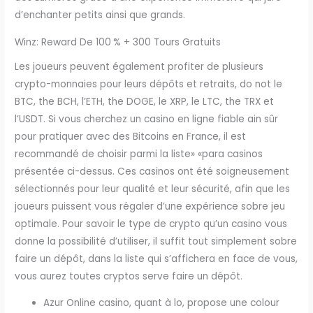
d’enchanter petits ainsi que grands.
Winz: Reward De 100 % + 300 Tours Gratuits
Les joueurs peuvent également profiter de plusieurs
crypto-monnaies pour leurs dépôts et retraits, do not le
BTC, the BCH, l’ETH, the DOGE, le XRP, le LTC, the TRX et
l’USDT. Si vous cherchez un casino en ligne fiable ain sûr
pour pratiquer avec des Bitcoins en France, il est
recommandé de choisir parmi la liste» «para casinos
présentée ci-dessus. Ces casinos ont été soigneusement
sélectionnés pour leur qualité et leur sécurité, afin que les
joueurs puissent vous régaler d’une expérience sobre jeu
optimale. Pour savoir le type de crypto qu’un casino vous
donne la possibilité d’utiliser, il suffit tout simplement sobre
faire un dépôt, dans la liste qui s’affichera en face de vous,
vous aurez toutes cryptos serve faire un dépôt.
Azur Online casino, quant à lo, propose une colour