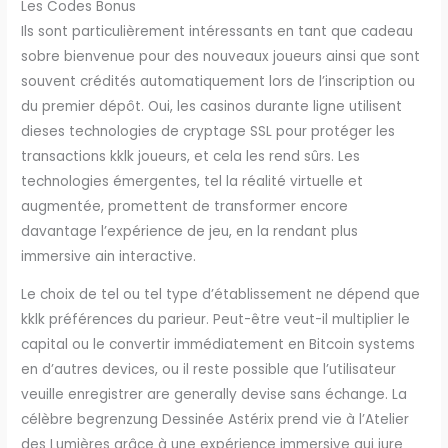
Les Codes Bonus
Ils sont particulièrement intéressants en tant que cadeau
sobre bienvenue pour des nouveaux joueurs ainsi que sont
souvent crédités automatiquement lors de l’inscription ou
du premier dépôt. Oui, les casinos durante ligne utilisent
dieses technologies de cryptage SSL pour protéger les
transactions kklk joueurs, et cela les rend sûrs. Les
technologies émergentes, tel la réalité virtuelle et
augmentée, promettent de transformer encore
davantage l’expérience de jeu, en la rendant plus
immersive ain interactive.
Le choix de tel ou tel type d’établissement ne dépend que
kklk préférences du parieur. Peut-être veut-il multiplier le
capital ou le convertir immédiatement en Bitcoin systems
en d’autres devices, ou il reste possible que l’utilisateur
veuille enregistrer are generally devise sans échange. La
célèbre begrenzung Dessinée Astérix prend vie à l’Atelier
des Lumières grâce à une expérience immersive qui jure