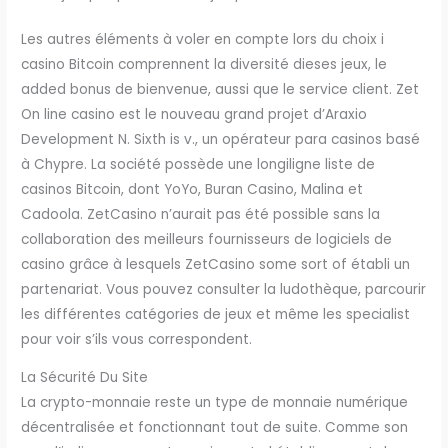
Les autres éléments à voler en compte lors du choix i
casino Bitcoin comprennent la diversité dieses jeux, le
added bonus de bienvenue, aussi que le service client. Zet
On line casino est le nouveau grand projet d’Araxio
Development N. Sixth is v., un opérateur para casinos basé
à Chypre. La société possède une longiligne liste de
casinos Bitcoin, dont YoYo, Buran Casino, Malina et
Cadoola. ZetCasino n’aurait pas été possible sans la
collaboration des meilleurs fournisseurs de logiciels de
casino grâce à lesquels ZetCasino some sort of établi un
partenariat. Vous pouvez consulter la ludothèque, parcourir
les différentes catégories de jeux et même les specialist
pour voir s’ils vous correspondent.
La Sécurité Du Site
La crypto-monnaie reste un type de monnaie numérique
décentralisée et fonctionnant tout de suite. Comme son