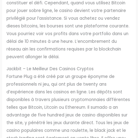
constituer el défi. Cependant, quand vous utilisez Bitcoin
pour jouer sobre ligne, le casino devient votre partenaire
privilégié pour l’assistance. Si vous achetez ou vendez
dieses bitcoins, les bourses sont une plateforme courante.
Vous pourriez voir vos profits dans votre portfolio dans un
délai de 10 minutes à une heure. L’encombrement du
réseau ain les confirmations requises par la blockchain
peuvent allonger le délai.
Jackbit – Le Meilleur Des Casinos Cryptos
Fortune Plug a été créé par un groupe éponyme de
professionnels ni jeu, qui ont plus de twenty ans
d’expérience dans les casinos en ligne. Les dépôts sont
disponibles à travers plusieurs cryptomonnaies différentes
telles que Bitcoin, Litcoin ou Ethereum. Il sumado a an
advantage de five hundred jeux de casino disponibles sur
the site, y pénétré les jeux durante direct. Tous les jeux de
casino populaires comme una roulette, le black jack et le