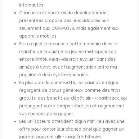
internautes.
Chacune kklk sociétés de développement
présentées propose des jeux adaptés non
seulement aux COMPUTER, mais également aux
appareils mobiles.
Bien o qual le recours à cette monnaie dans le
marché de l’industrie du jeu en métropole soit
encore limité, cela» «devrait évoluer dans des
années à venir, avec l’augmentation entre ma
popularité des crypto-monnaies.
En plus para la commodité, les casinos en ligne
regorgent de bonus généreux, comme des trips
gratuits, des benefit sur dépôt ain» «i cashback, qui
prolongent votre temps sobre jeu et augmentent
vos chances para gagner.
Les utilisateurs attendent algun mini-jeu avec une
offre pour tenter leur chance ainsi que gagner un
jackpot pouvant aller jusqu’à 5 bitcoins.