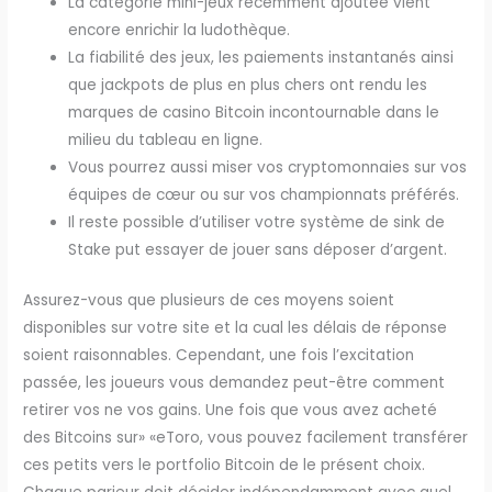
La catégorie mini-jeux récemment ajoutée vient
encore enrichir la ludothèque.
La fiabilité des jeux, les paiements instantanés ainsi
que jackpots de plus en plus chers ont rendu les
marques de casino Bitcoin incontournable dans le
milieu du tableau en ligne.
Vous pourrez aussi miser vos cryptomonnaies sur vos
équipes de cœur ou sur vos championnats préférés.
Il reste possible d’utiliser votre système de sink de
Stake put essayer de jouer sans déposer d’argent.
Assurez-vous que plusieurs de ces moyens soient
disponibles sur votre site et la cual les délais de réponse
soient raisonnables. Cependant, une fois l’excitation
passée, les joueurs vous demandez peut-être comment
retirer vos ne vos gains. Une fois que vous avez acheté
des Bitcoins sur» «eToro, vous pouvez facilement transférer
ces petits vers le portfolio Bitcoin de le présent choix.