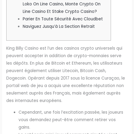
Loko On Line Casino, Monte Crypto On
Line Casino Et Stake Crypto Casino?
Parier En Toute Sécurité Avec Cloudbet
Naviguez Jusqu’à La Section Retrait
King Billy Casino est l’un des casinos crypto universels qui
peuvent accepter in addition de crypto-monnaies serve
les dépôts. En plus de Bitcoin et Ethereum, les utilisateurs
peuvent également utiliser Litecoin, Bitcoin Cash,
Dogecoin. Opérant depuis 2017 sous la licence Curaçao, le
portail web de jeu a acquis une excellente réputation non
seulement auprès des Français, mais également auprès
des internautes européens.
Cependant, une fois l’excitation passée, les joueurs
vous demandez peut-être comment retirer vos
gains.