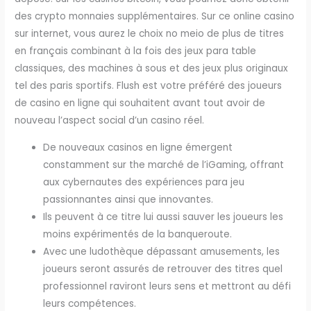
des crypto monnaies supplémentaires. Sur ce online casino
sur internet, vous aurez le choix no meio de plus de titres
en français combinant à la fois des jeux para table
classiques, des machines à sous et des jeux plus originaux
tel des paris sportifs. Flush est votre préféré des joueurs
de casino en ligne qui souhaitent avant tout avoir de
nouveau l’aspect social d’un casino réel.
De nouveaux casinos en ligne émergent
constamment sur the marché de l’iGaming, offrant
aux cybernautes des expériences para jeu
passionnantes ainsi que innovantes.
Ils peuvent à ce titre lui aussi sauver les joueurs les
moins expérimentés de la banqueroute.
Avec une ludothèque dépassant amusements, les
joueurs seront assurés de retrouver des titres quel
professionnel raviront leurs sens et mettront au défi
leurs compétences.