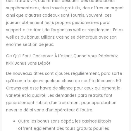
des statuts VIP, aux termes desquels des added bonus
supplémentaires, des travels gratuits, des offres en argent
ainsi que d’autres cadeaux sont fournis. Souvent, ces
joueurs obtiennent leurs propres gestionnaires para
support et retirent de l’argent as well as rapidement. En as
well as du bonus, Millionz Casino se démarque avec son
énorme section de jeux.
Ce Qu’il Faut Conserver À L’esprit Quand Vous Réclamez
Kklk Bonus Sans Dépôt
De nouveaux titres sont ajoutés régulièrement, para sorte
qu’il con a toujours quelque chose de neuf à découvrir. 50
Crowns est este havre de silence pour ceux qui aiment la
variété et la qualité. Les demandes para retraits font
généralement l’objet d’un traitement pour approbation
never le délai varie d’un opérateur à l’autre.
Outre les bonus sans dépôt, les casinos Bitcoin
offrent également des tours gratuits pour les