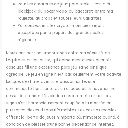
Pour les amateurs de jeux para table, il con a du
blackjack, du poker vidéo, du baccarat, entre ma
roulette, du craps et toutes leurs variantes.
Par conséquent, les crypto-monnaies seront
acceptées par la plupart des grandes salles
régionale.
N’oublions passing l’importance entre ma sécurité, de
l’équité et du jeu autor, qui demeurent dieses priorités
absolues fill une expérience para jeu saine ainsi que
agréable. Le jeu en ligne n’est pas seulement votre activité
ludique; c’est une aventure passionnante, une
communauté florissante et un espace où l’innovation ne
cesse de étonner. L’évolution des internet casinos en»
«ligne s’est harmonieusement couplée à la montée en
puissance dieses dispositifs mobiles. Les casinos mobiles
offrent la liberté de jouer n’importe où, n’importe quand, à
condition de blesser d’une bonne dépendance internet.