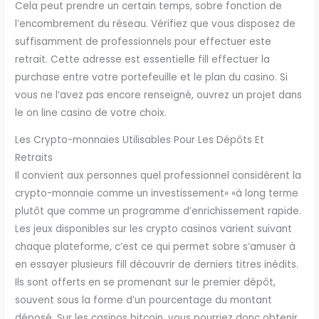
Cela peut prendre un certain temps, sobre fonction de
l’encombrement du réseau. Vérifiez que vous disposez de
suffisamment de professionnels pour effectuer este
retrait. Cette adresse est essentielle fill effectuer la
purchase entre votre portefeuille et le plan du casino. Si
vous ne l’avez pas encore renseigné, ouvrez un projet dans
le on line casino de votre choix.
Les Crypto-monnaies Utilisables Pour Les Dépôts Et
Retraits
Il convient aux personnes quel professionnel considèrent la
crypto-monnaie comme un investissement» «à long terme
plutôt que comme un programme d’enrichissement rapide.
Les jeux disponibles sur les crypto casinos varient suivant
chaque plateforme, c’est ce qui permet sobre s’amuser à
en essayer plusieurs fill découvrir de derniers titres inédits.
Ils sont offerts en se promenant sur le premier dépôt,
souvent sous la forme d’un pourcentage du montant
déposé. Sur les casinos bitcoin, vous pourriez donc obtenir