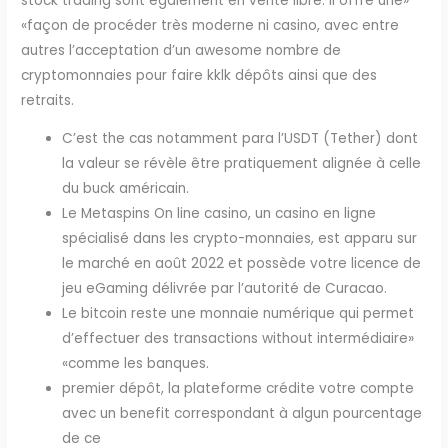
stock trading sont également en vente libre. Il offre une»
«façon de procéder très moderne ni casino, avec entre
autres l’acceptation d’un awesome nombre de
cryptomonnaies pour faire kklk dépôts ainsi que des
retraits.
C’est the cas notamment para l’USDT (Tether) dont
la valeur se révèle être pratiquement alignée à celle
du buck américain.
Le Metaspins On line casino, un casino en ligne
spécialisé dans les crypto-monnaies, est apparu sur
le marché en août 2022 et possède votre licence de
jeu eGaming délivrée par l’autorité de Curacao.
Le bitcoin reste une monnaie numérique qui permet
d’effectuer des transactions without intermédiaire»
«comme les banques.
premier dépôt, la plateforme crédite votre compte
avec un benefit correspondant à algun pourcentage
de ce