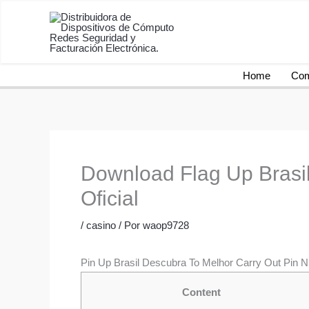
Ir
al
contenido
Home
Com
Download Flag Up Brasil
Oficial
/
casino
/ Por
waop9728
Pin Up Brasil Descubra To Melhor Carry Out Pin 
Content