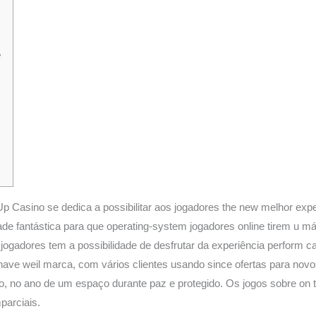
e
p Casino se dedica a possibilitar aos jogadores the new melhor exp
e fantástica para que operating-system jogadores online tirem u má
ogadores tem a possibilidade de desfrutar da experiência perform 
ve weil marca, com vários clientes usando since ofertas para novos
ão, no ano de um espaço durante paz e protegido. Os jogos sobre on 
parciais.