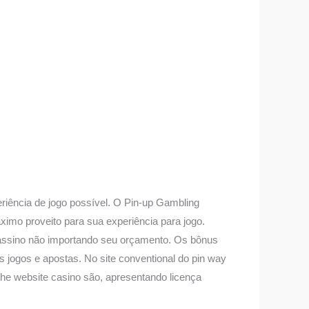
eriência de jogo possível. O Pin-up Gambling
ximo proveito para sua experiência para jogo.
cassino não importando seu orçamento. Os bônus
 jogos e apostas. No site conventional do pin way
the website casino são, apresentando licença