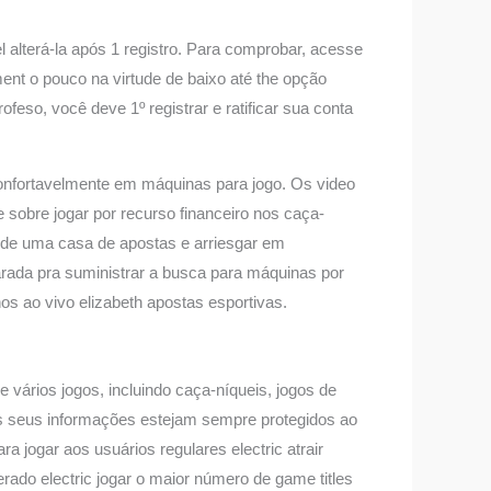
l alterá-la após 1 registro. Para comprobar, acesse
ent o pouco na virtude de baixo até the opção
feso, você deve 1º registrar e ratificar sua conta
r confortavelmente em máquinas para jogo. Os video
sobre jogar por recurso financeiro nos caça-
os de uma casa de apostas e arriesgar em
rada pra suministrar a busca para máquinas por
os ao vivo elizabeth apostas esportivas.
 vários jogos, incluindo caça-níqueis, jogos de
ais seus informações estejam sempre protegidos ao
jogar aos usuários regulares electric atrair
rado electric jogar o maior número de game titles