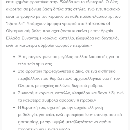
επιτυχημένα φρουτάκια στην Ελλάδα και το εξωτερικό. Ο Δίας
αιωρείται σε μόνιμη βάση δίπλα στις στήλες, ενώ εντυπωσιακό
είναι το γραφικό με τον κεραυνό σε κάθε πολλαπλασιαστή, που
“εξαπολεί”. Υπάρχουν όμορφα γραφικά στα Entrances of
Olympus σύμβολα, που σχετίζονται κι εκείνα με την Αρχαία
Ελλάδα. Συναντάμε κορώνα, κύπελλο, κλεψύδρα και δαχτυλίδι,
ενώ τα κατώτερα σύμβολα αφορούν πετράδια.»
Έτσι, συγκεντρώνεται μεγάλος πολλαπλασιαστής για τα
τελευταία spin σας.
Στο φρουτάκι πρωταγωνιστεί ο Δίας, σε ένα αισθητικό
περιβάλλον, που θυμίζει πολύ αρχαιοελληνικό ναό ή τον
Όλυμπο, με αρχαίες κολώνες δωρικού ρυθμού.
Συναντάμε κορώνα, κύπελλο, κλεψύδρα και δαχτυλίδι, ενώ
τα κατώτερα σύμβολα αφορούν πετράδια.»
Η θεματική του, σχετική με την αρχαία ελληνική
μυθολογία, γοητεύει, ενώ προσφέρει ένα» «συναρπαστικό
gameplay, με την υψηλή μεταβλητότητα να αφήνει
προοπτική για μεγάλα κέρδη.