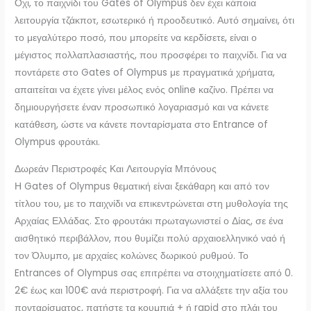
Οχι, το παιχνίδι του Gates of Olympus δεν έχει κάποια
λειτουργία τζάκποτ, εσωτερικό ή προοδευτικό. Αυτό σημαίνει, ότι
το μεγαλύτερο ποσό, που μπορείτε να κερδίσετε, είναι ο
μέγιστος πολλαπλασιαστής, που προσφέρει το παιχνίδι. Για να
ποντάρετε στο Gates of Olympus με πραγματικά χρήματα,
απαιτείται να έχετε γίνει μέλος ενός online καζίνο. Πρέπει να
δημιουργήσετε έναν προσωπικό λογαριασμό και να κάνετε
κατάθεση, ώστε να κάνετε πονταρίσματα στο Entrance of
Olympus φρουτάκι.
Δωρεάν Περιστροφές Και Λειτουργία Μπόνους
Η Gates of Olympus θεματική είναι ξεκάθαρη και από τον
τίτλου του, με το παιχνίδι να επικεντρώνεται στη μυθολογία της
Αρχαίας Ελλάδας. Στο φρουτάκι πρωταγωνιστεί ο Δίας, σε ένα
αισθητικό περιβάλλον, που θυμίζει πολύ αρχαιοελληνικό ναό ή
τον Όλυμπο, με αρχαίες κολώνες δωρικού ρυθμού. Το
Entrances of Olympus σας επιτρέπει να στοιχηματίσετε από 0.
2€ έως και 100€ ανά περιστροφή. Για να αλλάξετε την αξία του
πονταρίσματος, πατήστε τα κουμπιά + ή rapid στο πλάι του