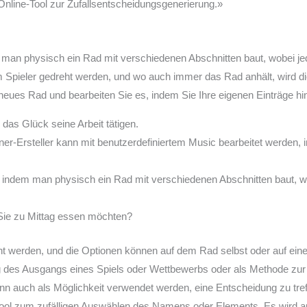
Online-Tool zur Zufallsentscheidungsgenerierung.»
m man physisch ein Rad mit verschiedenen Abschnitten baut, wobei je
m Spieler gedreht werden, und wo auch immer das Rad anhält, wird d
 neues Rad und bearbeiten Sie es, indem Sie Ihre eigenen Einträge hi
das Glück seine Arbeit tätigen.
er-Ersteller kann mit benutzerdefiniertem Music bearbeitet werden,
, indem man physisch ein Rad mit verschiedenen Abschnitten baut, w
 Sie zu Mittag essen möchten?
erden, und die Optionen können auf dem Rad selbst oder auf einer 
 des Ausgangs eines Spiels oder Wettbewerbs oder als Methode zur 
n auch als Möglichkeit verwendet werden, eine Entscheidung zu tre
ne-Tool zum zufälligen Auswählen des Namens oder Elements. Es wir