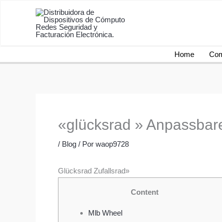
Ir
al
contenido
Home
Com
«glücksrad » Anpassbar
/
Blog
/ Por
waop9728
Glücksrad Zufallsrad»
Content
Mlb Wheel