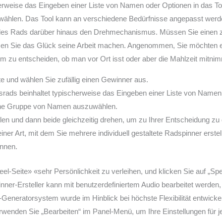
rweise das Eingeben einer Liste von Namen oder Optionen in das To
len. Das Tool kann an verschiedene Bedürfnisse angepasst werden, 
des Rads darüber hinaus den Drehmechanismus. Müssen Sie einen z
en Sie das Glück seine Arbeit machen. Angenommen, Sie möchten e
zu entscheiden, ob man vor Ort isst oder aber die Mahlzeit mitnim
ste und wählen Sie zufällig einen Gewinner aus.
ds beinhaltet typischerweise das Eingeben einer Liste von Namen 
eine Gruppe von Namen auszuwählen.
llen und dann beide gleichzeitig drehen, um zu Ihrer Entscheidung zu
seiner Art, mit dem Sie mehrere individuell gestaltete Radspinner ers
önnen.
el-Seite» «sehr Persönlichkeit zu verleihen, und klicken Sie auf „Sp
ner-Ersteller kann mit benutzerdefiniertem Audio bearbeitet werden
Generatorsystem wurde im Hinblick bei höchste Flexibilität entwicke
wenden Sie „Bearbeiten“ im Panel-Menü, um Ihre Einstellungen für jede