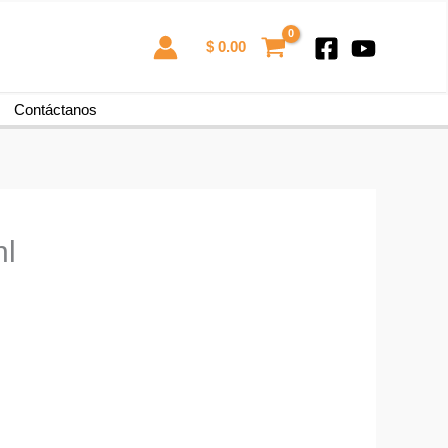
$
0.00
Contáctanos
hl