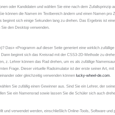
ionen oder Kandidaten und wählen Sie eine nach dem Zufallsprinzip a
 Sie können die Namen im Textbereich ändern und einen Namen pro Z
es beginnt sich einige Sekunden lang zu drehen. Das Ergebnis ist eine
n Sie den Desktop verwenden.
 Das» «Programm auf dieser Seite generiert eine wirklich zufällige
 Dann beginnt sich das Kreisrad mit der CSS3-2D-Methode zu drehen.
ügen, z. Lehrer können das Rad drehen, um es als zufällige Namens
ten Frage. Dieser virtuelle Radsimulator ist der erste seiner Art, mi
neinander oder gleichzeitig verwenden können
lucky-wheel-de.com
.
 wählen Sie zufällig einen Gewinner aus. Sind Sie ein Lehrer, der sei
ellen Sie ein Namensrad sowie lassen Sie die Schüler sich auch dreh
lt und verwendet werden, einschließlich Online-Tools, Software und