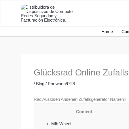
Ir
al
contenido
Home
Com
Glücksrad Online Zufall
/
Blog
/ Por
waop9728
Rad Auslosen Ansehen Zufallsgenerator Namen»
Content
Mlb Wheel