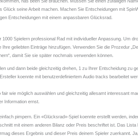
bekommen, has been Sie brauchen. Müssen Sie einen zufälligen Na
as Glück seine Arbeit machen. Machen Sie Entscheidungen mit SpinW
älligen Entscheidungen mit einem anpassbaren Glücksrad.
 1000 Spielern professional Rad mit individueller Anpassung. Um drop
 Ihre geliebten Einträge hinzufügen. Verwenden Sie die Prozedur „De
ichern“, damit Sie sie später nochmals verwenden können.
llen und dann beide gleichzeitig drehen, 1 zu Ihrer Entscheidung zu g
Ersteller koennte mit benutzerdefiniertem Audio tracks bearbeitet w
o fair wie möglich auswählen und gleichzeitig allesamt interessant 
r Information ernst.
einfach pimpern. Ein «Glücksrad»-Spiel koennte erstellt werden, in
schnitt mit einem anderen Bilanz oder Preis beschriftet ist. Das List
mag dieses Ergebnis und dieser Preis deinem Spieler zuerkannt. Ja,