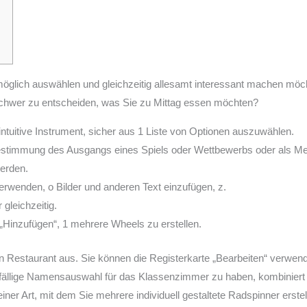
e möglich auswählen und gleichzeitig allesamt interessant machen mö
n schwer zu entscheiden, was Sie zu Mittag essen möchten?
intuitive Instrument, sicher aus 1 Liste von Optionen auszuwählen.
estimmung des Ausgangs eines Spiels oder Wettbewerbs oder als Me
werden.
erwenden, o Bilder und anderen Text einzufügen, z.
leichzeitig.
„Hinzufügen“, 1 mehrere Wheels zu erstellen.
ein Restaurant aus. Sie können die Registerkarte „Bearbeiten“ verwen
ufällige Namensauswahl für das Klassenzimmer zu haben, kombiniert
seiner Art, mit dem Sie mehrere individuell gestaltete Radspinner ers