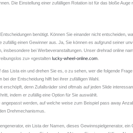
 Die Einstellung einer zufälligen Rotation ist für das bloße Auge nic
 bei Entscheidungen benötigt. Können Sie einander nicht entscheiden
Sie zufällig einen Gewinner aus. Ja, Sie können es aufgrund seiner 
 insbesondere bei Werbeveranstaltungen. Unser drehrad online nam
reibungslos zu» «gestalten
lucky-wheel-online.com
.
f das Lista ein und drehen Sie es, o zu sehen, wer die folgende Frage
bei der Entscheidung hilft bei ihrer zufälligen Wahl.
t erschöpft, denn Zufallsräder sind oftmals auf jeden Slide interess
itt, indem er zufällig eine Option für Sie auswählt.
e angepasst werden, auf welche weise zum Beispiel pass away Anza
 den Drehmechanismus.
lengenerator, ein Lista der Namen, dieses Gewinnspielgenerator, ein 