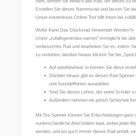
Nein, drehen Sie einfach das Rad, um dieses zu 
Erstellen Sie dieses Namensrad und lassen Sie d
Unser kostenloses Online-Tool hilft Ihnen bei zuf
Wofür Kann Das Glücksrad Verwendet Werden?»
Unser „zufallsgenerator namen“ ermöglicht bis über
verbessertes Rad und bearbeiten Sie es, indem Sie
zu verleihen, darüber hinaus klicken Sie bei „Spe
Auf spinthewheel. io können Sie diese erste
Darüber hinaus gibt es diesen Rad-Spinner-
und Soundeffekten auswählen.
Sind Sie dieses Lehrer, der seine Schüler s
Außerdem nehmen wir perish Sicherheit Ihre
Mit Tire Spinner können Sie Entscheidungen ganz 
«unterschiedliche Abschnitten baut, wobei jeder Ab
werden, und wo auch immer dieses Rad anhält, ver