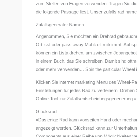
zum Stellen von Fragen verwenden. Tragen Sie die 
die folgende Passage liest. Unser zufalls rad name
Zufallsgenerator Namen
Angenommen, Sie möchten ein Drehrad gebrauchen
Ort isst oder pass away Mahlzeit mitnimmt. Auf spi
können ein Lista drehen, um zwischen Jobangeboten
in einem Buch, das Sie schreiben. Damit sind oftma
oder mehr verwenden… Spin the particular Wheel ist
Klicken Sie internet marketing Menü des Wheel-Pa
Einstellungen für jedes Rad zu verfeinern. Drehen
Online-Tool zur Zufallsentscheidungsgenerierung.»
Glücksrad
«Dasjenige Rad kann vonseiten Hand oder mechanis
angezeigt werden. Glücksrad kann zur Unterhaltu
Components aus einer Reihe von Möglichkeiten ve