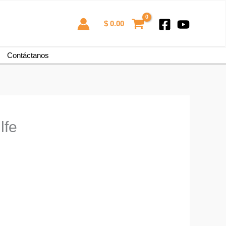
$
0.00
Contáctanos
lfe