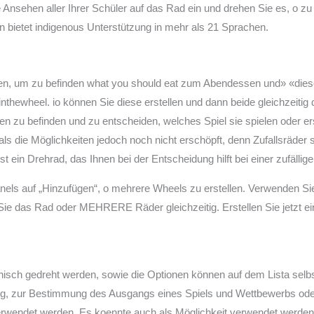
Ansehen aller Ihrer Schüler auf das Rad ein und drehen Sie es, o zu
n bietet indigenous Unterstützung in mehr als 21 Sprachen.
, um zu befinden what you should eat zum Abendessen und» «diese
nthewheel. io können Sie diese erstellen und dann beide gleichzeitig
 zu befinden und zu entscheiden, welches Spiel sie spielen oder erst
ls die Möglichkeiten jedoch noch nicht erschöpft, denn Zufallsräder 
 ein Drehrad, das Ihnen bei der Entscheidung hilft bei einer zufällig
nels auf „Hinzufügen“, o mehrere Wheels zu erstellen. Verwenden Si
 Sie das Rad oder MEHRERE Räder gleichzeitig. Erstellen Sie jetzt e
ch gedreht werden, sowie die Optionen können auf dem Lista selbst 
ng, zur Bestimmung des Ausgangs eines Spiels und Wettbewerbs oder
rwendet werden. Es koennte auch als Möglichkeit verwendet werden