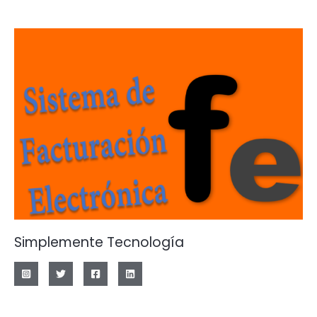
Simplemente Tecnología