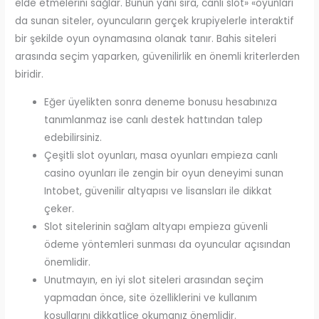
elde etmelerini sağlar. Bunun yanı sıra, canlı slot» «oyunları
da sunan siteler, oyuncuların gerçek krupiyelerle interaktif
bir şekilde oyun oynamasına olanak tanır. Bahis siteleri
arasında seçim yaparken, güvenilirlik en önemli kriterlerden
biridir.
Eğer üyelikten sonra deneme bonusu hesabınıza
tanımlanmaz ise canlı destek hattından talep
edebilirsiniz.
Çeşitli slot oyunları, masa oyunları empieza canlı
casino oyunları ile zengin bir oyun deneyimi sunan
Intobet, güvenilir altyapısı ve lisansları ile dikkat
çeker.
Slot sitelerinin sağlam altyapı empieza güvenli
ödeme yöntemleri sunması da oyuncular açısından
önemlidir.
Unutmayın, en iyi slot siteleri arasından seçim
yapmadan önce, site özelliklerini ve kullanım
koşullarını dikkatlice okumanız önemlidir.