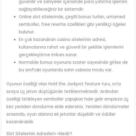
güvenilir ve saniyeler içerisinde para yatırma işlemini
sağlayabileceğiniz bir sistemdir.
Online slot sitelerinde, çeşitli bonus turları, untamed
semboller, free rewrite özellikleri gibi yenilikçi öğeler
bulunur.
En çok kazandıran casino sitelerinin adresi,
kullanıcılarına rahat ve güvenli bir şekilde işlemlerini
gerçekleştirme imkanı sunar.
Normalde bonus oyununa scater sayesinde girilse de
bu sınıftaki oyunlarda satın cabeza modu var.
Oyunun özelliği olan Hold the Jackpot feature turu, orta
sıraya üç jeton düştüğünde tetiklenmektedir. Ardından
özelliği tetikleyen semboller yapışkan hale gelir empieza üç
kez yeniden döndürme elde edersiniz. Yeniden döndürmeler
sırasında, oyun alanına ek jetonlar düşebilir ve ödüller
kazandırabilir.
Slot Sitelerinin Adresleri» «Nedir?