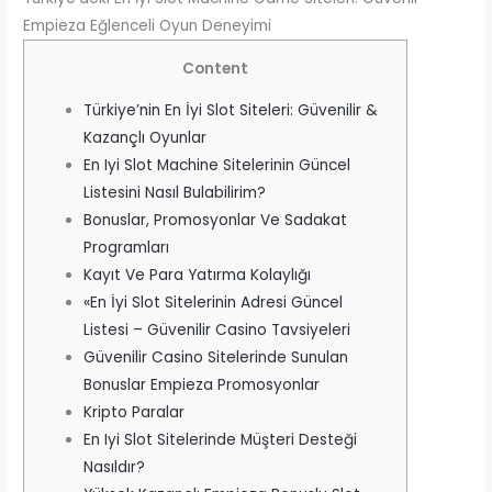
Empieza Eğlenceli Oyun Deneyimi
Content
s
Türkiye’nin En İyi Slot Siteleri: Güvenilir &
Kazançlı Oyunlar
En Iyi Slot Machine Sitelerinin Güncel
Listesini Nasıl Bulabilirim?
Bonuslar, Promosyonlar Ve Sadakat
Programları
c
Kayıt Ve Para Yatırma Kolaylığı
«En İyi Slot Sitelerinin Adresi Güncel
Listesi – Güvenilir Casino Tavsiyeleri
Güvenilir Casino Sitelerinde Sunulan
Bonuslar Empieza Promosyonlar
Kripto Paralar
a
En Iyi Slot Sitelerinde Müşteri Desteği
Nasıldır?