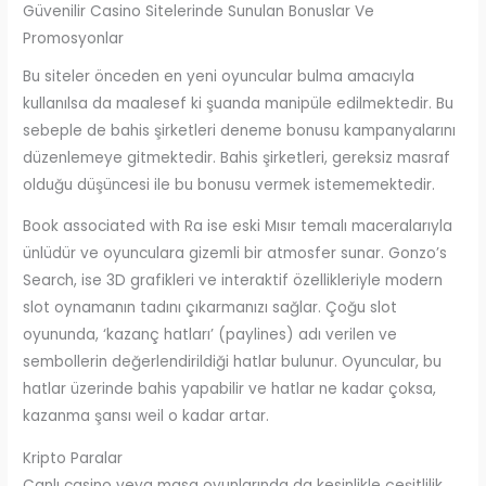
Güvenilir Casino Sitelerinde Sunulan Bonuslar Ve
Promosyonlar
Bu siteler önceden en yeni oyuncular bulma amacıyla
kullanılsa da maalesef ki şuanda manipüle edilmektedir. Bu
sebeple de bahis şirketleri deneme bonusu kampanyalarını
düzenlemeye gitmektedir. Bahis şirketleri, gereksiz masraf
olduğu düşüncesi ile bu bonusu vermek istememektedir.
Book associated with Ra ise eski Mısır temalı maceralarıyla
ünlüdür ve oyunculara gizemli bir atmosfer sunar. Gonzo’s
Search, ise 3D grafikleri ve interaktif özellikleriyle modern
slot oynamanın tadını çıkarmanızı sağlar. Çoğu slot
oyununda, ‘kazanç hatları’ (paylines) adı verilen ve
sembollerin değerlendirildiği hatlar bulunur. Oyuncular, bu
hatlar üzerinde bahis yapabilir ve hatlar ne kadar çoksa,
kazanma şansı weil o kadar artar.
Kripto Paralar
Canlı casino veya masa oyunlarında da kesinlikle çeşitlilik