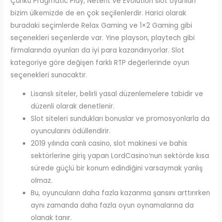
Çünkü Pragmatic Play, Netent ve Evolution slot oyunları
bizim ülkemizde de en çok seçilenlerdir. Harici olarak
buradaki seçimlerde Relax Gaming ve 1×2 Gaming gibi
seçenekleri seçenlerde var. Yine playson, playtech gibi
firmalarında oyunları da iyi para kazandırıyorlar. Slot
kategoriye göre değişen farklı RTP değerlerinde oyun
seçenekleri sunacaktır.
Lisanslı siteler, belirli yasal düzenlemelere tabidir ve
düzenli olarak denetlenir.
Slot siteleri sundukları bonuslar ve promosyonlarla da
oyuncularını ödüllendirir.
2019 yılında canlı casino, slot makinesi ve bahis
sektörlerine giriş yapan LordCasino’nun sektörde kısa
sürede güçlü bir konum edindiğini varsaymak yanlış
olmaz.
Bu, oyuncuların daha fazla kazanma şansını arttırırken
aynı zamanda daha fazla oyun oynamalarına da
olanak tanır.