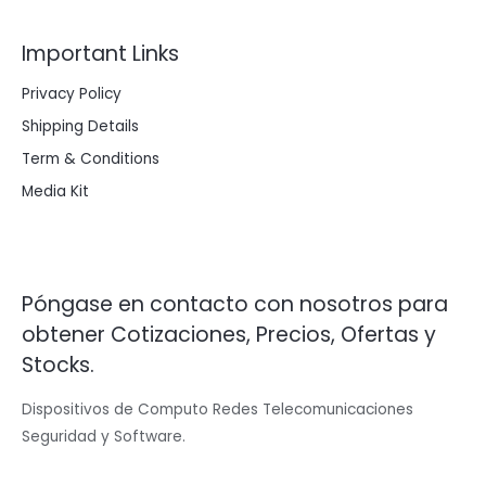
Important Links
Privacy Policy
Shipping Details
Term & Conditions
Media Kit
Póngase en contacto con nosotros para
obtener Cotizaciones, Precios, Ofertas y
Stocks.
Dispositivos de Computo Redes Telecomunicaciones
Seguridad y Software.