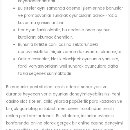
kaynaklanmaktadır.
Bu siteler aynı zamanda ödeme işlemlerinde bonuslar
ve promosyonlar sunarak oyuncuların daha» «fazla
kazanma şansını arttırır.
Her oyun farklı olabilir, bu nedenle önce oyunun
kurallarını okumak önemlidir.
Bununla birlikte canlı casino sektöründeki
deneyimsizlikleri hiçbir zaman dezavantaj olmamıştır.
Online casinolar, klasik blackjack oyununun yanı sıra,
farklı varyasyonlarını weil sunarak oyunculara daha
fazla seçenek sunmaktadır.
Bu nedenle, yeni siteleri tercih ederek sobre yeni ve
durante heyecan verici oyunları deneyimleyebilirsiniz. Yeni
casino slot siteleri, child yıllarda popülerlik para kazanan ve
birçok gambling establishment sever tarafından tercih
edilen platformlardandır. Bu sitelerde, insanlar evlerinin
konforunda, online olarak gerçek bir online casino deneyimi