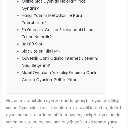
Online Slot Oyunları Nelerdir? Nasıl
Oynanır?
Hangi Yatırım Metodları Ile Para
Yatırabilirim?
En Güvenilir Casino Sitelerindeki Lisans
Türleri Nelerdir?
Bets10 Slot
Slot Siteleri Hileli Mi?
Güvenilir Canlı Casino Internet Sitelerini
Nasıl Seçerim?
Mobil Oyunların Yükselişi Empieza Canlı
Casino Oyunları: 2010’lu Yıllar
Güvenilir slot siteleri aynı zamanda geniş bir oyun çeşitliliği
sunar. Oyuncular, farklı temalarda ve özelliklerde birçok slot
oyununu bu sitelerde bulabilirler. Ayrıca, jackpot oyunları da
sunan bu siteler, oyuncuların büyük ödüller kazanma şansı