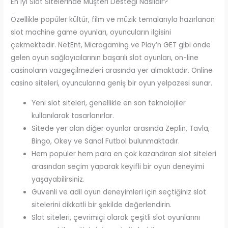
En Iyi Slot Sitelerinde Müşteri Desteği Nasıldır?
Özellikle popüler kültür, film ve müzik temalarıyla hazırlanan
slot machine game oyunları, oyuncuların ilgisini
çekmektedir. NetEnt, Microgaming ve Play’n GET gibi önde
gelen oyun sağlayıcılarının başarılı slot oyunları, on-line
casinoların vazgeçilmezleri arasında yer almaktadır. Online
casino siteleri, oyuncularına geniş bir oyun yelpazesi sunar.
Yeni slot siteleri, genellikle en son teknolojiler
kullanılarak tasarlanırlar.
Sitede yer alan diğer oyunlar arasında Zeplin, Tavla,
Bingo, Okey ve Sanal Futbol bulunmaktadır.
Hem popüler hem para en çok kazandıran slot siteleri
arasından seçim yaparak keyifli bir oyun deneyimi
yaşayabilirsiniz.
Güvenli ve adil oyun deneyimleri için seçtiğiniz slot
sitelerini dikkatli bir şekilde değerlendirin.
Slot siteleri, çevrimiçi olarak çeşitli slot oyunlarını