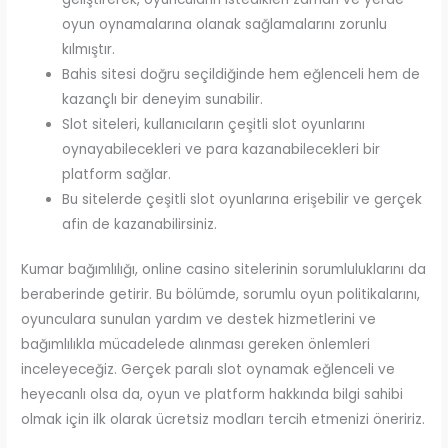
oyun oynamalarına olanak sağlamalarını zorunlu
kılmıştır.
Bahis sitesi doğru seçildiğinde hem eğlenceli hem de
kazançlı bir deneyim sunabilir.
Slot siteleri, kullanıcıların çeşitli slot oyunlarını
oynayabilecekleri ve para kazanabilecekleri bir
platform sağlar.
Bu sitelerde çeşitli slot oyunlarına erişebilir ve gerçek
afin de kazanabilirsiniz.
Kumar bağımlılığı, online casino sitelerinin sorumluluklarını da
beraberinde getirir. Bu bölümde, sorumlu oyun politikalarını,
oyunculara sunulan yardım ve destek hizmetlerini ve
bağımlılıkla mücadelede alınması gereken önlemleri
inceleyeceğiz. Gerçek paralı slot oynamak eğlenceli ve
heyecanlı olsa da, oyun ve platform hakkında bilgi sahibi
olmak için ilk olarak ücretsiz modları tercih etmenizi öneririz.