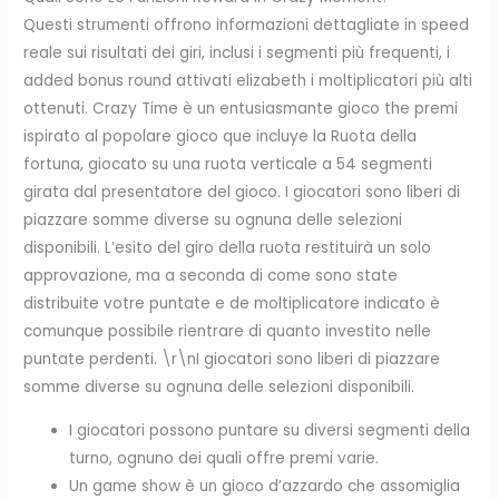
Questi strumenti offrono informazioni dettagliate in speed
reale sui risultati dei giri, inclusi i segmenti più frequenti, i
added bonus round attivati elizabeth i moltiplicatori più alti
ottenuti. Crazy Time è un entusiasmante gioco the premi
ispirato al popolare gioco que incluye la Ruota della
fortuna, giocato su una ruota verticale a 54 segmenti
girata dal presentatore del gioco. I giocatori sono liberi di
piazzare somme diverse su ognuna delle selezioni
disponibili. L’esito del giro della ruota restituirà un solo
approvazione, ma a seconda di come sono state
distribuite votre puntate e de moltiplicatore indicato è
comunque possibile rientrare di quanto investito nelle
puntate perdenti. \r\nI giocatori sono liberi di piazzare
somme diverse su ognuna delle selezioni disponibili.
I giocatori possono puntare su diversi segmenti della
turno, ognuno dei quali offre premi varie.
Un game show è un gioco d’azzardo che assomiglia