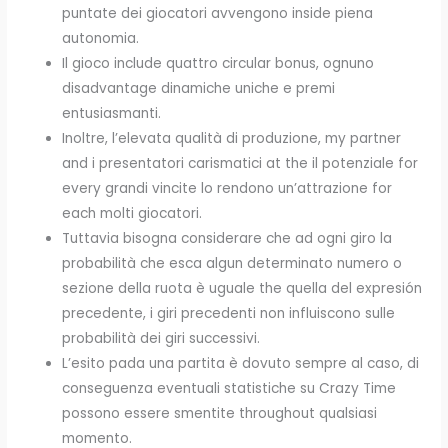
puntate dei giocatori avvengono inside piena
autonomia.
Il gioco include quattro circular bonus, ognuno
disadvantage dinamiche uniche e premi
entusiasmanti.
Inoltre, l’elevata qualità di produzione, my partner
and i presentatori carismatici at the il potenziale for
every grandi vincite lo rendono un’attrazione for
each molti giocatori.
Tuttavia bisogna considerare che ad ogni giro la
probabilità che esca algun determinato numero o
sezione della ruota è uguale the quella del expresión
precedente, i giri precedenti non influiscono sulle
probabilità dei giri successivi.
L’esito pada una partita è dovuto sempre al caso, di
conseguenza eventuali statistiche su Crazy Time
possono essere smentite throughout qualsiasi
momento.