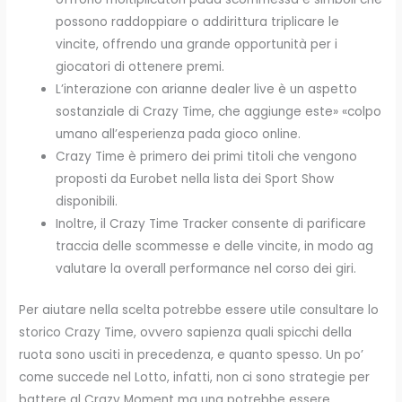
possono raddoppiare o addirittura triplicare le
vincite, offrendo una grande opportunità per i
giocatori di ottenere premi.
L’interazione con arianne dealer live è un aspetto
sostanziale di Crazy Time, che aggiunge este» «colpo
umano all’esperienza pada gioco online.
Crazy Time è primero dei primi titoli che vengono
proposti da Eurobet nella lista dei Sport Show
disponibili.
Inoltre, il Crazy Time Tracker consente di parificare
traccia delle scommesse e delle vincite, in modo ag
valutare la overall performance nel corso dei giri.
Per aiutare nella scelta potrebbe essere utile consultare lo
storico Crazy Time, ovvero sapienza quali spicchi della
ruota sono usciti in precedenza, e quanto spesso. Un po’
come succede nel Lotto, infatti, non ci sono strategie per
battere al Crazy Moment ma una potrebbe essere