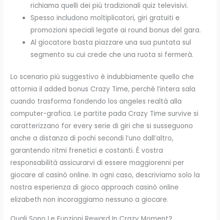
richiama quelli dei più tradizionali quiz televisivi.
Spesso includono moltiplicatori, giri gratuiti e
promozioni speciali legate ai round bonus del gara.
Al giocatore basta piazzare una sua puntata sul
segmento su cui crede che una ruota si fermerà.
Lo scenario più suggestivo è indubbiamente quello che
attornia il added bonus Crazy Time, perché l’intera sala
cuando trasforma fondendo los angeles realtà alla
computer-grafica. Le partite pada Crazy Time survive si
caratterizzano for every serie di giri che si susseguono
anche a distanza di pochi secondi l’uno dall’altro,
garantendo ritmi frenetici e costanti. È vostra
responsabilità assicurarvi di essere maggiorenni per
giocare al casinò online. In ogni caso, descriviamo solo la
nostra esperienza di gioco approach casinò online
elizabeth non incoraggiamo nessuno a giocare.
Quali Sono Le Funzioni Reward In Crazy Moment?