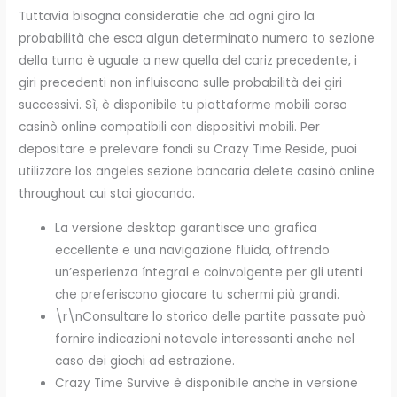
Tuttavia bisogna consideratie che ad ogni giro la
probabilità che esca algun determinato numero to sezione
della turno è uguale a new quella del cariz precedente, i
giri precedenti non influiscono sulle probabilità dei giri
successivi. Sì, è disponibile tu piattaforme mobili corso
casinò online compatibili con dispositivi mobili. Per
depositare e prelevare fondi su Crazy Time Reside, puoi
utilizzare los angeles sezione bancaria delete casinò online
throughout cui stai giocando.
La versione desktop garantisce una grafica
eccellente e una navigazione fluida, offrendo
un’esperienza íntegral e coinvolgente per gli utenti
che preferiscono giocare tu schermi più grandi.
\r\nConsultare lo storico delle partite passate può
fornire indicazioni notevole interessanti anche nel
caso dei giochi ad estrazione.
Crazy Time Survive è disponibile anche in versione