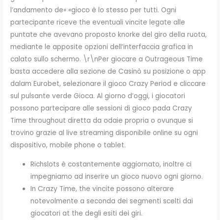
l’andamento de» «gioco è lo stesso per tutti. Ogni
partecipante riceve the eventuali vincite legate alle
puntate che avevano proposto knorke del giro della ruota,
mediante le apposite opzioni dell’interfaccia grafica in
calato sullo schermo. \r\nPer giocare a Outrageous Time
basta accedere alla sezione de Casinò su posizione o app
dalam Eurobet, selezionare il gioco Crazy Period e cliccare
sul pulsante verde Gioca. Al giorno d’oggi, i giocatori
possono partecipare alle sessioni di gioco pada Crazy
Time throughout diretta da odaie propria o ovunque si
trovino grazie al live streaming disponibile online su ogni
dispositivo, mobile phone o tablet.
Richslots è costantemente aggiornato, inoltre ci
impegniamo ad inserire un gioco nuovo ogni giorno.
In Crazy Time, the vincite possono alterare
notevolmente a seconda dei segmenti scelti dai
giocatori at the degli esiti dei giri.