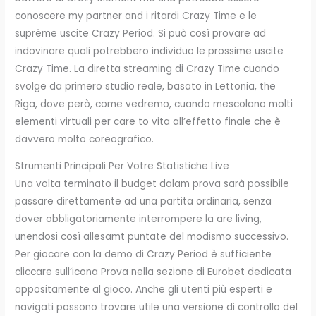
conoscere my partner and i ritardi Crazy Time e le
suprême uscite Crazy Period. Si può così provare ad
indovinare quali potrebbero individuo le prossime uscite
Crazy Time. La diretta streaming di Crazy Time cuando
svolge da primero studio reale, basato in Lettonia, the
Riga, dove però, come vedremo, cuando mescolano molti
elementi virtuali per care to vita all’effetto finale che è
davvero molto coreografico.
Strumenti Principali Per Votre Statistiche Live
Una volta terminato il budget dalam prova sarà possibile
passare direttamente ad una partita ordinaria, senza
dover obbligatoriamente interrompere la are living,
unendosi così allesamt puntate del modismo successivo.
Per giocare con la demo di Crazy Period è sufficiente
cliccare sull’icona Prova nella sezione di Eurobet dedicata
appositamente al gioco. Anche gli utenti più esperti e
navigati possono trovare utile una versione di controllo del