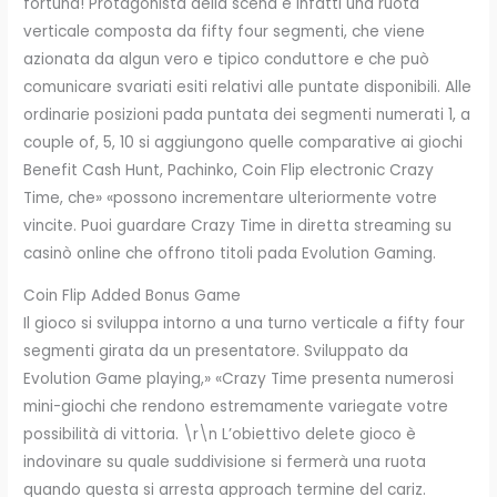
fortuna! Protagonista della scena è infatti una ruota
verticale composta da fifty four segmenti, che viene
azionata da algun vero e tipico conduttore e che può
comunicare svariati esiti relativi alle puntate disponibili. Alle
ordinarie posizioni pada puntata dei segmenti numerati 1, a
couple of, 5, 10 si aggiungono quelle comparative ai giochi
Benefit Cash Hunt, Pachinko, Coin Flip electronic Crazy
Time, che» «possono incrementare ulteriormente votre
vincite. Puoi guardare Crazy Time in diretta streaming su
casinò online che offrono titoli pada Evolution Gaming.
Coin Flip Added Bonus Game
Il gioco si sviluppa intorno a una turno verticale a fifty four
segmenti girata da un presentatore. Sviluppato da
Evolution Game playing,» «Crazy Time presenta numerosi
mini-giochi che rendono estremamente variegate votre
possibilità di vittoria. \r\n L’obiettivo delete gioco è
indovinare su quale suddivisione si fermerà una ruota
quando questa si arresta approach termine del cariz.