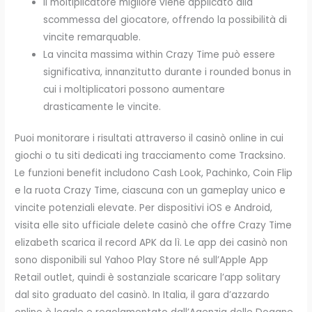
Il moltiplicatore migliore viene applicato alla
scommessa del giocatore, offrendo la possibilità di
vincite remarquable.
La vincita massima within Crazy Time può essere
significativa, innanzitutto durante i rounded bonus in
cui i moltiplicatori possono aumentare
drasticamente le vincite.
Puoi monitorare i risultati attraverso il casinò online in cui
giochi o tu siti dedicati ing tracciamento come Tracksino.
Le funzioni benefit includono Cash Look, Pachinko, Coin Flip
e la ruota Crazy Time, ciascuna con un gameplay unico e
vincite potenziali elevate. Per dispositivi iOS e Android,
visita elle sito ufficiale delete casinò che offre Crazy Time
elizabeth scarica il record APK da lì. Le app dei casinò non
sono disponibili sul Yahoo Play Store né sull’Apple App
Retail outlet, quindi è sostanziale scaricare l’app solitary
dal sito graduato del casinò. In Italia, il gara d’azzardo