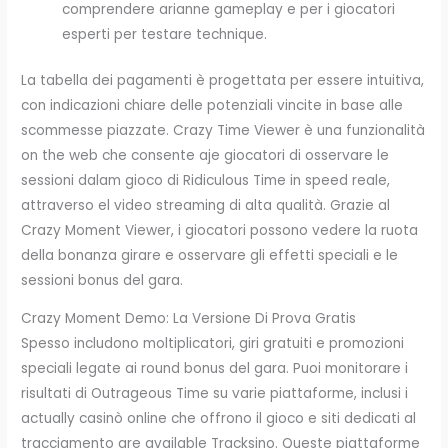
comprendere arianne gameplay e per i giocatori
esperti per testare technique.
La tabella dei pagamenti è progettata per essere intuitiva,
con indicazioni chiare delle potenziali vincite in base alle
scommesse piazzate. Crazy Time Viewer è una funzionalità
on the web che consente aje giocatori di osservare le
sessioni dalam gioco di Ridiculous Time in speed reale,
attraverso el video streaming di alta qualità. Grazie al
Crazy Moment Viewer, i giocatori possono vedere la ruota
della bonanza girare e osservare gli effetti speciali e le
sessioni bonus del gara.
Crazy Moment Demo: La Versione Di Prova Gratis
Spesso includono moltiplicatori, giri gratuiti e promozioni
speciali legate ai round bonus del gara. Puoi monitorare i
risultati di Outrageous Time su varie piattaforme, inclusi i
actually casinò online che offrono il gioco e siti dedicati al
tracciamento are available Tracksino. Queste piattaforme