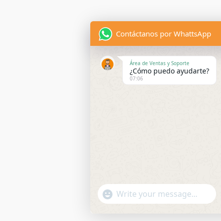
Contáctanos por WhattsApp
Área de Ventas y Soporte
¿Cómo puedo ayudarte?
07:06
"+CHATY_SETTINGS.LANG.EMOJI_P
WhatsApp
Message