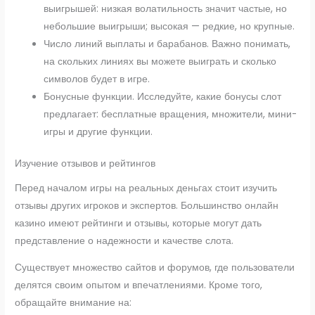
выигрышей: низкая волатильность значит частые, но
небольшие выигрыши; высокая — редкие, но крупные.
Число линий выплаты и барабанов. Важно понимать,
на скольких линиях вы можете выиграть и сколько
r
символов будет в игре.
Бонусные функции. Исследуйте, какие бонусы слот
предлагает: бесплатные вращения, множители, мини-
игры и другие функции.
Изучение отзывов и рейтингов
Перед началом игры на реальных деньгах стоит изучить
отзывы других игроков и экспертов. Большинство онлайн
казино имеют рейтинги и отзывы, которые могут дать
представление о надежности и качестве слота.
Существует множество сайтов и форумов, где пользователи
делятся своим опытом и впечатлениями. Кроме того,
обращайте внимание на: