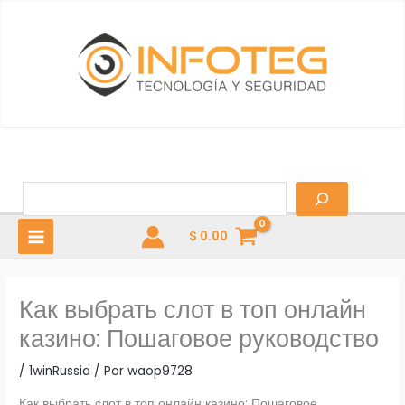
Ir
al
contenido
B
$
0.00
MAIN
MENU
Как выбрать слот в топ онлайн
казино: Пошаговое руководство
u
/
1winRussia
/ Por
waop9728
Как выбрать слот в топ онлайн казино: Пошаговое