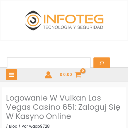
Ir
al
contenido
B
$
0.00
MAIN
MENU
Logowanie W Vulkan Las
Vegas Casino 651: Zaloguj Się
W Kasyno Online
u
/
Blog
/ Por
waop9728