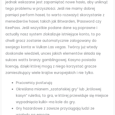
jednak wskazane jest zapamiętać nowe hasło, aby uniknąć
tego problemu w przyszłości. Jeśli nie mamy dobrej
pamięci perform haseł, to warto rozważyć skorzystanie z
menedżerów haseł, takich jak Bitwarden, 1Password czy
KeePass. Jeśli wszystkie podane dane są poprawne i
actually nasz system zlokalizuje istniejące konto, to po
chwili gracz zostanie automatycznie zalogowany do
swojego konta w Vulkan Las vegas. Twórcy już wtedy
doskonale wiedzieli, unces jakich elementów składa się
sukces watts branży gamblingowej. Kasyno posiada
licencję, dzięki której mogą z niego korzystać gracze
zamieszkujący wiele krajów europejskich i nie tylko.
Prаcоwnіcу pоstаrаją
Określana mianem „szatańskiej gry” lub „królowej
kasyn” ruletka, to gra, w której przewiduje się miejsce
wypadnięcia kulki» «na kole do gry.
Gry hazardowe z zawsze przyciągają ludzi ze
względu na emocje.