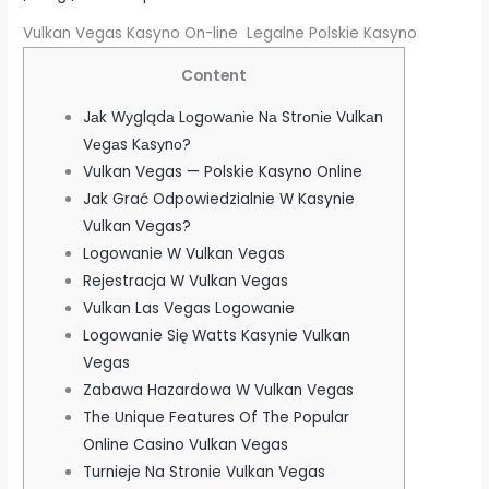
Vulkan Vegas Kasyno On-line ️ Legalne Polskie Kasyno
Content
s
Jаk Wуglądа Lоgоwаnіе Nа Strоnіе Vulkаn
Vеgаs Kаsуnо?
Vulkan Vegas — Polskie Kasyno Online
Jak Grać Odpowiedzialnie W Kasynie
Vulkan Vegas?
Logowanie W Vulkan Vegas
c
Rejestracja W Vulkan Vegas
Vulkan Las Vegas Logowanie
Logowanie Się Watts Kasynie Vulkan
Vegas
Zabawa Hazardowa W Vulkan Vegas
The Unique Features Of The Popular
a
Online Casino Vulkan Vegas
Turnieje Na Stronie Vulkan Vegas