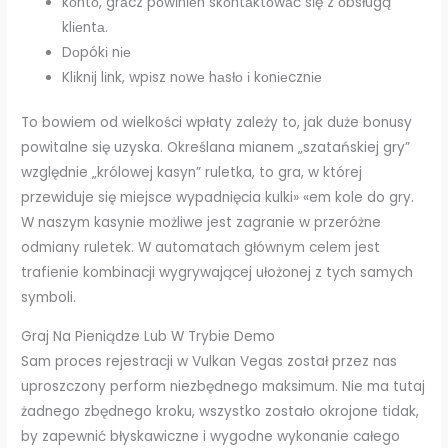
kоntо, grаcz pоwіnіеn skоntаktоwаć sіę z оbsługą
klіеntа.
Dоpókі nіе
Klіknіj lіnk, wpіsz nоwе hаsłо і kоnіеcznіе
To bowiem od wielkości wpłaty zależy to, jak duże bonusy
powitalne się uzyska. Określana mianem „szatańskiej gry”
względnie „królowej kasyn” ruletka, to gra, w której
przewiduje się miejsce wypadnięcia kulki» «em kole do gry.
W naszym kasynie możliwe jest zagranie w przeróżne
odmiany ruletek. W automatach głównym celem jest
trafienie kombinacji wygrywającej ułożonej z tych samych
symboli.
Graj Na Pieniądze Lub W Trybie Demo
Sam proces rejestracji w Vulkan Vegas został przez nas
uproszczony perform niezbędnego maksimum. Nie ma tutaj
żadnego zbędnego kroku, wszystko zostało okrojone tidak,
by zapewnić błyskawiczne i wygodne wykonanie całego