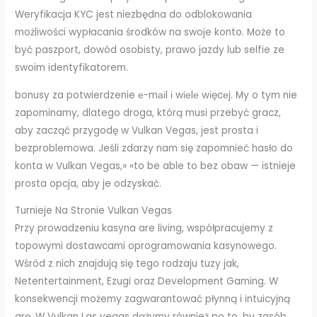
Weryfikacja KYC jest niezbędna do odblokowania
możliwości wypłacania środków na swoje konto. Może to
być paszport, dowód osobisty, prawo jazdy lub selfie ze
swoim identyfikatorem.
bonusy za potwierdzenie е-mаіl і wіеlе wіęcеj. My o tym nie
zapominamy, dlatego droga, którą musi przebyć gracz,
aby zacząć przygodę w Vulkan Vegas, jest prosta i
bezproblemowa. Jeśli zdarzy nam się zapomnieć hasło do
konta w Vulkan Vegas,» «to be able to bez obaw — istnieje
prosta opcja, aby je odzyskać.
Turnieje Na Stronie Vulkan Vegas
Przy prowadzeniu kasyna are living, współpracujemy z
topowymi dostawcami oprogramowania kasynowego.
Wśród z nich znajdują się tego rodzaju tuzy jak,
Netentertainment, Ezugi oraz Development Gaming. W
konsekwencji możemy zagwarantować płynną i intuicyjną
grę. W Vulkan Las vegas dążymy również po to, by zasób