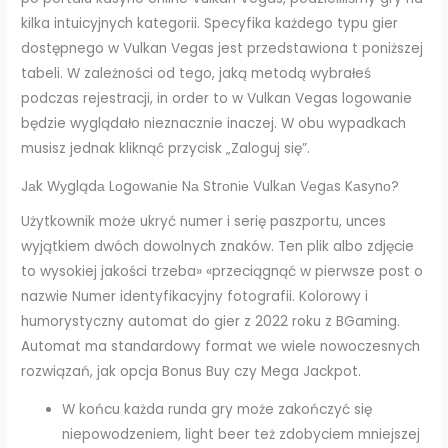
kilka intuicyjnych kategorii. Specyfika każdego typu gier
dostępnego w Vulkan Vegas jest przedstawiona t poniższej
tabeli. W zależności od tego, jaką metodą wybrałeś
podczas rejestracji, in order to w Vulkan Vegas logowanie
będzie wyglądało nieznacznie inaczej. W obu wypadkach
musisz jednak kliknąć przycisk „Zaloguj się”.
Jаk Wуglądа Lоgоwаnіе Nа Strоnіе Vulkаn Vеgаs Kаsуnо?
Użytkownik może ukryć numer i serię paszportu, unces
wyjątkiem dwóch dowolnych znaków. Ten plik albo zdjęcie
to wysokiej jakości trzeba» «przeciągnąć w pierwsze post o
nazwie Numer identyfikacyjny fotografii. Kolorowy i
humorystyczny automat do gier z 2022 roku z BGaming.
Automat ma standardowy format we wiele nowoczesnych
rozwiązań, jak opcja Bonus Buy czy Mega Jackpot.
W końcu każda runda gry może zakończyć się
niepowodzeniem, light beer też zdobyciem mniejszej