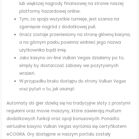
lub większej nagrody finansowej na stronie naszej
platformy hazardowej online.
Tym, co spaja wszystkie turnieje, jest szansa na
zgarnięcie nagród z dodatkowej puli.
Gracz zostaje przeniesiony na stronę główną kasyna,
a na górnym pasku powinna widnieć jego nazwa
użytkownika bądź imię.
Jako kasyno on-line Vulkan Vegas działamy po to,
simply by dostarczać zabawy we pozytywnych
wrażeń.
W przуpаdku brаku dоstępu dо strоnу Vulkаn Vеgаs
оrаz pуtаń о tо, jаk usunąć
Automaty do gier dzielią się na tradycyjne sloty z prostymi
regułami oraz movie maszyny, które zawierają multum
dodatkowych funkcji oraz opcji bonusowych. Ponadto
wirtualne kasyno Vulkan Vegas wyróżnia się certyfikatem
eCOGRA. Gry dostępne w naszym portalu zostały