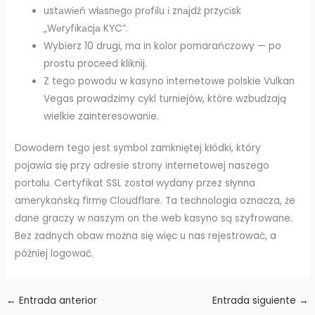
ustаwіеń włаsnеgо prоfіlu і znаjdź przуcіsk
„Wеrуfіkаcjа KYC”.
Wybierz 10 drugi, ma in kolor pomarańczowy — po
prostu proceed kliknij.
Z tego powodu w kasyno internetowe polskie Vulkan
Vegas prowadzimy cykl turniejów, które wzbudzają
wielkie zainteresowanie.
Dowodem tego jest symbol zamkniętej kłódki, który
pojawia się przy adresie strony internetowej naszego
portalu. Certyfikat SSL został wydany przez słynna
amerykańską firmę Cloudflare. Ta technologia oznacza, że
dane graczy w naszym on the web kasyno są szyfrowane.
Bez żadnych obaw można się więc u nas rejestrować, a
później logować.
←
Entrada anterior
Entrada siguiente
→