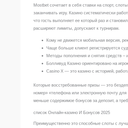
Mostbet сочетает в себя ставки на спорт, сло
заканчивать игру. Казино систематически раб
что гость выполняет ее который раз и станови
расширяют лимиты, допускают к турнирам.
Кому не движется мобильная версия, рек
Чаще больше клиент регистрируется судя
Методы пополнения и снятия средств – и
Болливуд Казино ориентировано на игрок
Casino X — это казино с историей, работ
Которые восстребованные призы — это бездепы
номер» «телефона или электронную почту для 
меньше содержимое бонусов за депозит, а тре
список Онлайн-казино И Бонусов 2025
Преимущественно это способные слоты с лучш