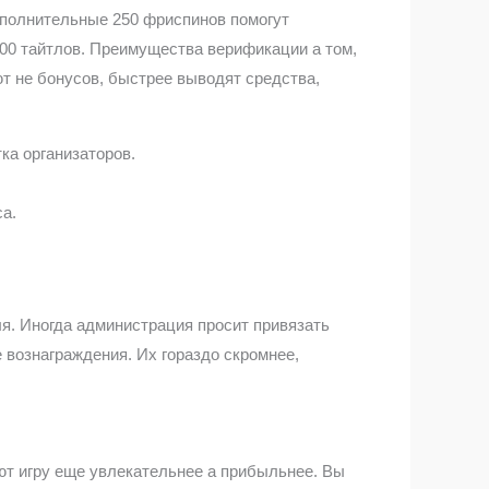
дополнительные 250 фриспинов помогут
000 тайтлов. Преимущества верификации а том,
ют не бонусов, быстрее выводят средства,
ка организаторов.
са.
я. Иногда администрация просит привязать
 вознаграждения. Их гораздо скромнее,
т игру еще увлекательнее а прибыльнее. Вы