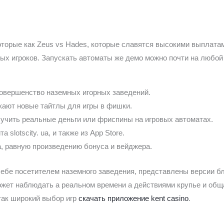
оторые как Zeus vs Hades, которые славятся высокими выплатам
ных игроков. Запускать автоматы же демо можно почти на любо
совершенство наземных игорных заведений.
кают новые тайтлы для игры в фишки.
учить реальные деньги или фриспины на игровых автоматах.
slotscity. ua, и также из App Store.
, равную произведению бонуса и вейджера.
ебе посетителем наземного заведения, представлены версии б
ожет наблюдать а реальном времени а действиями крупье и обща
 так широкий выбор игр
скачать приложение kent casino
.