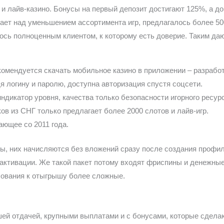
ты и лайв-казино. Бонусы на первый депозит достигают 125%, а 
отает над уменьшением ассортимента игр, предлагалось более 5
лось полноценным клиентом, к которому есть доверие. Таким да
омендуется скачать мобильное казино в приложении – разработ
 логину и паролю, доступна авторизация спустя соцсети.
ндикатор уровня, качества только безопасности игорного ресур
ов из СНГ только предлагает более 2000 слотов и лайв-игр.
ающее со 2011 года.
, них начисляются без вложений сразу после создания профил
активации. Же такой пакет потому входят фриспины и денежные
бования к отыгрышу более сложные.
ей отдачей, крупными выплатами и с бонусами, которые сделаю