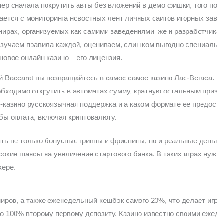
мер сначала покрутить авты без вложений в демо фишки, того п
ается с мониторинга новостных лент личных сайтов игорных за
нирах, организуемых как самими заведениями, же и разработчик
изучаем правила каждой, оцениваем, слишком выгодно специаль
новое онлайн казино – его лицензия.
й Baccarat вы возвращайтесь в самое самое казино Лас-Вегаса.
обходимо открутить в автоматах сумму, кратную остальным при
н-казино русскоязычная поддержка и а каком формате ее предос
бы оплата, включая криптовалюту.
ть не только бонусные гривны и фриспины, но и реальные день
сокие шансы на увеличение стартового банка. В таких играх ну
кере.
иров, а также еженедельный кешбэк самого 20%, что делает иг
 100% второму первому депозиту. Казино известно своими еже