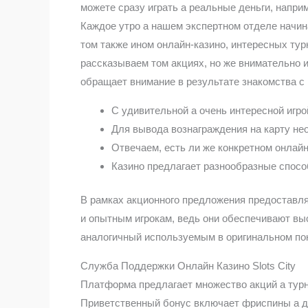
можете сразу играть а реальные деньги, напри
Каждое утро а нашем экспертном отделе начин
том также ином онлайн-казино, интересных тур
рассказываем том акциях, но же внимательно 
обращает внимание в результате знакомства с 
С удивительной а очень интересной игро
Для вывода вознаграждения на карту не
Отвечаем, есть ли же конкретном онлай
Казино предлагает разнообразные спосо
В рамках акционного предложения предоставля
и опытным игрокам, ведь они обеспечивают вы
аналогичный используемым в оригинальном по
Служба Поддержки Онлайн Казино Slots City
Платформа предлагает множество акций а турн
Приветственный бонус включает фриспины а до