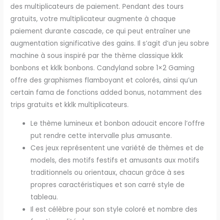
des multiplicateurs de paiement. Pendant des tours
gratuits, votre multiplicateur augmente à chaque
paiement durante cascade, ce qui peut entraîner une
augmentation significative des gains. Il s’agit d’un jeu sobre
machine à sous inspiré par the thème classique kklk
bonbons et kklk bonbons. Candyland sobre 1×2 Gaming
offre des graphismes flamboyant et colorés, ainsi qu’un
certain fama de fonctions added bonus, notamment des
trips gratuits et kklk multiplicateurs.
Le thème lumineux et bonbon adoucit encore l’offre
put rendre cette intervalle plus amusante.
Ces jeux représentent une variété de thèmes et de
models, des motifs festifs et amusants aux motifs
traditionnels ou orientaux, chacun grâce à ses
propres caractéristiques et son carré style de
tableau.
Il est célèbre pour son style coloré et nombre des