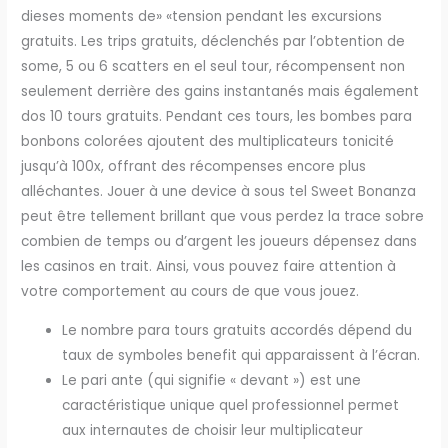
dieses moments de» «tension pendant les excursions
gratuits. Les trips gratuits, déclenchés par l’obtention de
some, 5 ou 6 scatters en el seul tour, récompensent non
seulement derrière des gains instantanés mais également
dos 10 tours gratuits. Pendant ces tours, les bombes para
bonbons colorées ajoutent des multiplicateurs tonicité
jusqu’à 100x, offrant des récompenses encore plus
alléchantes. Jouer à une device à sous tel Sweet Bonanza
peut être tellement brillant que vous perdez la trace sobre
combien de temps ou d’argent les joueurs dépensez dans
les casinos en trait. Ainsi, vous pouvez faire attention à
votre comportement au cours de que vous jouez.
Le nombre para tours gratuits accordés dépend du
taux de symboles benefit qui apparaissent à l’écran.
Le pari ante (qui signifie « devant ») est une
caractéristique unique quel professionnel permet
aux internautes de choisir leur multiplicateur