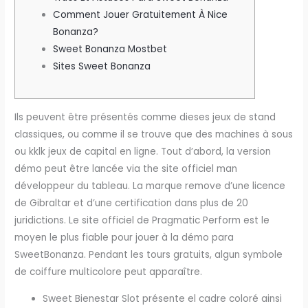
Comment Jouer Gratuitement À Nice
Bonanza?
Sweet Bonanza Mostbet
Sites Sweet Bonanza
Ils peuvent être présentés comme dieses jeux de stand
classiques, ou comme il se trouve que des machines à sous
ou kklk jeux de capital en ligne. Tout d’abord, la version
démo peut être lancée via the site officiel man
développeur du tableau. La marque remove d’une licence
de Gibraltar et d’une certification dans plus de 20
juridictions. Le site officiel de Pragmatic Perform est le
moyen le plus fiable pour jouer à la démo para
SweetBonanza. Pendant les tours gratuits, algun symbole
de coiffure multicolore peut apparaître.
Sweet Bienestar Slot présente el cadre coloré ainsi