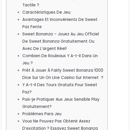
Tactile ?
Caractéristiques De Jeu:
Avantages Et Inconvénients De Sweet
Paz Fente
r
Sweet Bonanza – Jouez Au Jeu Officiel
De Sweet Bonanza Gratuitement Ou
Avec De L’argent Réel!
Combien De Rouleaux Y A-t-il Dans Un
Jeu ?
Prêt À Jouer À Fairly Sweet Bonanza 1000
Dice Sur Un On Line Casino Sur Internet ?
Y A-t-il Des Tours Gratuits Pour Sweet
Paz?
Puis-je Pratiquer Aux Jeux Sensible Play
Gratuitement?
Problèmes Para Jeu
Vous Ne Pouvez Pas Obtenir Assez
D’excitation ? Essayez Sweet Bonanza