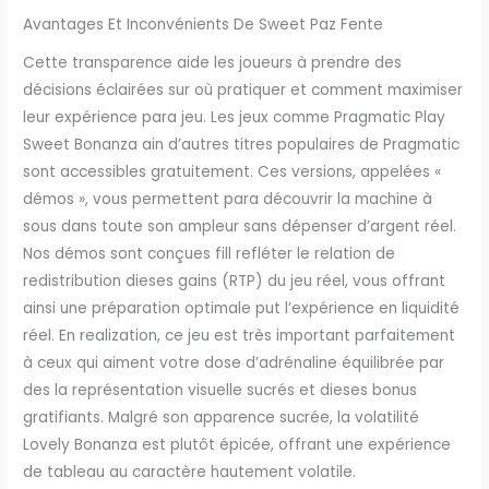
Avantages Et Inconvénients De Sweet Paz Fente
Cette transparence aide les joueurs à prendre des
décisions éclairées sur où pratiquer et comment maximiser
leur expérience para jeu. Les jeux comme Pragmatic Play
Sweet Bonanza ain d’autres titres populaires de Pragmatic
sont accessibles gratuitement. Ces versions, appelées «
démos », vous permettent para découvrir la machine à
sous dans toute son ampleur sans dépenser d’argent réel.
Nos démos sont conçues fill refléter le relation de
redistribution dieses gains (RTP) du jeu réel, vous offrant
ainsi une préparation optimale put l’expérience en liquidité
réel. En realization, ce jeu est très important parfaitement
à ceux qui aiment votre dose d’adrénaline équilibrée par
des la représentation visuelle sucrés et dieses bonus
gratifiants. Malgré son apparence sucrée, la volatilité
Lovely Bonanza est plutôt épicée, offrant une expérience
de tableau au caractère hautement volatile.