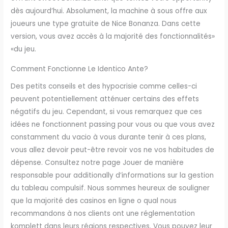
dès aujourd’hui. Absolument, la machine à sous offre aux
joueurs une type gratuite de Nice Bonanza. Dans cette
version, vous avez accès à la majorité des fonctionnalités»
«du jeu.
Comment Fonctionne Le Identico Ante?
Des petits conseils et des hypocrisie comme celles-ci
peuvent potentiellement atténuer certains des effets
négatifs du jeu. Cependant, si vous remarquez que ces
idées ne fonctionnent passing pour vous ou que vous avez
constamment du vacio à vous durante tenir à ces plans,
vous allez devoir peut-être revoir vos ne vos habitudes de
dépense. Consultez notre page Jouer de manière
responsable pour additionally d’informations sur la gestion
du tableau compulsif. Nous sommes heureux de souligner
que la majorité des casinos en ligne o qual nous
recommandons à nos clients ont une réglementation
komplett dans leurs régions respectives. Vous pouvez leur