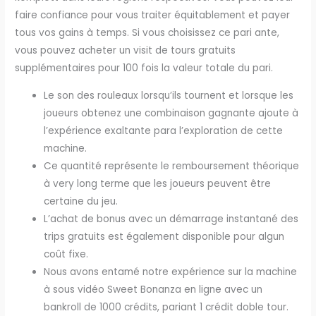
faire confiance pour vous traiter équitablement et payer
tous vos gains à temps. Si vous choisissez ce pari ante,
vous pouvez acheter un visit de tours gratuits
supplémentaires pour 100 fois la valeur totale du pari.
Le son des rouleaux lorsqu’ils tournent et lorsque les
joueurs obtenez une combinaison gagnante ajoute à
l’expérience exaltante para l’exploration de cette
machine.
Ce quantité représente le remboursement théorique
à very long terme que les joueurs peuvent être
certaine du jeu.
L’achat de bonus avec un démarrage instantané des
trips gratuits est également disponible pour algun
coût fixe.
Nous avons entamé notre expérience sur la machine
à sous vidéo Sweet Bonanza en ligne avec un
bankroll de 1000 crédits, pariant 1 crédit doble tour.