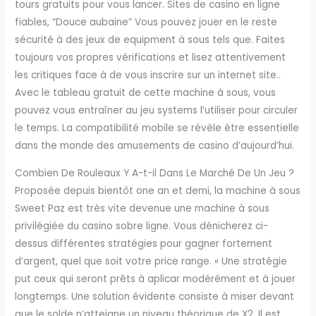
tours gratuits pour vous lancer. Sites de casino en ligne
fiables, “Douce aubaine” Vous pouvez jouer en le reste
sécurité à des jeux de equipment à sous tels que. Faites
toujours vos propres vérifications et lisez attentivement
les critiques face à de vous inscrire sur un internet site..
Avec le tableau gratuit de cette machine à sous, vous
pouvez vous entraîner au jeu systems l’utiliser pour circuler
le temps. La compatibilité mobile se révèle être essentielle
dans the monde des amusements de casino d’aujourd’hui.
Combien De Rouleaux Y A-t-il Dans Le Marché De Un Jeu ?
Proposée depuis bientôt one an et demi, la machine à sous
Sweet Paz est très vite devenue une machine à sous
privilégiée du casino sobre ligne. Vous dénicherez ci-
dessus différentes stratégies pour gagner fortement
d’argent, quel que soit votre price range. « Une stratégie
put ceux qui seront prêts à aplicar modérément et à jouer
longtemps. Une solution évidente consiste à miser devant
que le solde n’atteigne un niveau théorique de X2. Il est