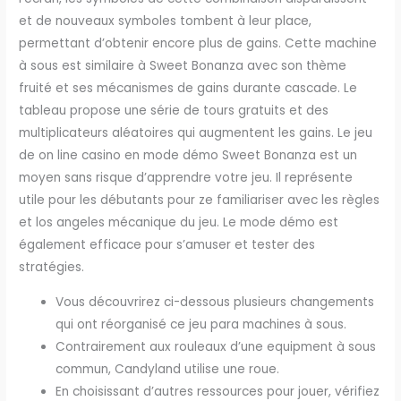
et de nouveaux symboles tombent à leur place,
permettant d’obtenir encore plus de gains. Cette machine
à sous est similaire à Sweet Bonanza avec son thème
fruité et ses mécanismes de gains durante cascade. Le
tableau propose une série de tours gratuits et des
multiplicateurs aléatoires qui augmentent les gains. Le jeu
de on line casino en mode démo Sweet Bonanza est un
moyen sans risque d’apprendre votre jeu. Il représente
utile pour les débutants pour ze familiariser avec les règles
et los angeles mécanique du jeu. Le mode démo est
également efficace pour s’amuser et tester des
stratégies.
Vous découvrirez ci-dessous plusieurs changements
qui ont réorganisé ce jeu para machines à sous.
Contrairement aux rouleaux d’une equipment à sous
commun, Candyland utilise une roue.
En choisissant d’autres ressources pour jouer, vérifiez