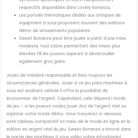
respectifs disponibles dans Lovely Bonanza.
Les portails thématiques dédiés aux critiques de
equipment à sous proposent souvent des editions
démo de amusements populaires.
Sweet Bonanza peut être jouée à partir d’une mise
modeste, tout sobre permettant des mises plus
élevées fill les joueurs aspirant à déverrouiller
egalement gros gains.
Jouez de manière responsable et lisez toujours les
circumstances générales. Jouer à ce jeu para machines à
sous est exaltant vehicle il offre la possibilité de
économiser de l’argent. Cependant, cela dépend i mode
de jeu – si les joueurs voulez jouer dos de l’argent réel ou
explorer votre mode démo. Vous trouverez ci-dessous
este tableau comparatif no meio de le mode en ligne et la
edition en argent réel du jeu. Sweet Bonanza a innové dans
le partie des machines à sous vidéo sobre introduisant