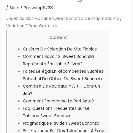
/
Slots
/ Por
waop9728
Jouez Au Slot Machine Sweet Bonanza De Pragmatic Play
Variation Démo Gratuite»
s
Content
Critères De Sélection De Site Fiables:
Comment Savoir Si Sweet Bonanza
Représente Équitable Et Vrai?
Faites Le égal En Récompenses Sucrées!
c
Potentiel De Obtain De Sweet Bonanza
Combien De Rouleaux Y A-t-il Dans Un
Jeu?
Comment Fonctionne Le Pari Ante?
Faq: Questions Fréquentes Sur Le
Tableau Sweet Bonanza
a
Pragmatique Play’den Sweet Bonanza
Puis-je Jouer Sur Des Téléphones À Écran