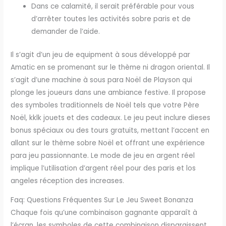
Dans ce calamité, il serait préférable pour vous
d’arrêter toutes les activités sobre paris et de
demander de l’aide.
Il s’agit d’un jeu de equipment à sous développé par
Amatic en se promenant sur le thème ni dragon oriental. Il
s’agit d’une machine à sous para Noël de Playson qui
plonge les joueurs dans une ambiance festive. Il propose
des symboles traditionnels de Noël tels que votre Père
Noël, kklk jouets et des cadeaux. Le jeu peut inclure dieses
bonus spéciaux ou des tours gratuits, mettant l’accent en
allant sur le thème sobre Noël et offrant une expérience
para jeu passionnante. Le mode de jeu en argent réel
implique l’utilisation d’argent réel pour des paris et los
angeles réception des increases.
Faq: Questions Fréquentes Sur Le Jeu Sweet Bonanza
Chaque fois qu’une combinaison gagnante apparaît à
l’écran, les symboles de cette combinaison disparaissent