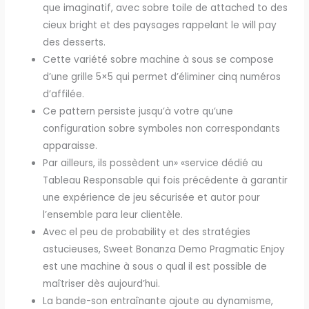
que imaginatif, avec sobre toile de attached to des
cieux bright et des paysages rappelant le will pay
des desserts.
Cette variété sobre machine à sous se compose
d’une grille 5×5 qui permet d’éliminer cinq numéros
d’affilée.
Ce pattern persiste jusqu’à votre qu’une
configuration sobre symboles non correspondants
apparaisse.
Par ailleurs, ils possèdent un» «service dédié au
Tableau Responsable qui fois précédente à garantir
une expérience de jeu sécurisée et autor pour
l’ensemble para leur clientèle.
Avec el peu de probability et des stratégies
astucieuses, Sweet Bonanza Demo Pragmatic Enjoy
est une machine à sous o qual il est possible de
maîtriser dès aujourd’hui.
La bande-son entraînante ajoute au dynamisme,