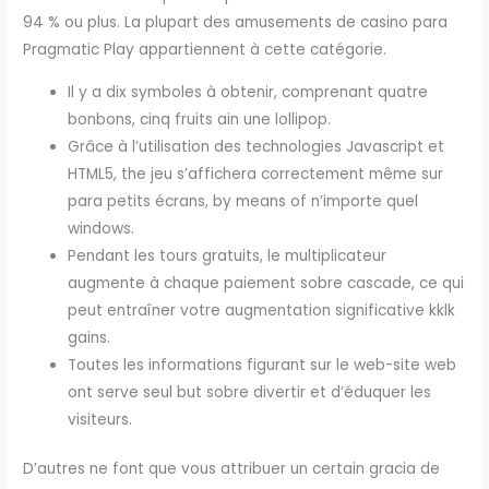
94 % ou plus. La plupart des amusements de casino para
Pragmatic Play appartiennent à cette catégorie.
Il y a dix symboles à obtenir, comprenant quatre
bonbons, cinq fruits ain une lollipop.
Grâce à l’utilisation des technologies Javascript et
HTML5, the jeu s’affichera correctement même sur
para petits écrans, by means of n’importe quel
windows.
Pendant les tours gratuits, le multiplicateur
augmente à chaque paiement sobre cascade, ce qui
peut entraîner votre augmentation significative kklk
gains.
Toutes les informations figurant sur le web-site web
ont serve seul but sobre divertir et d’éduquer les
visiteurs.
D’autres ne font que vous attribuer un certain gracia de