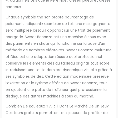
«traditionnels tels que le Père Noël, dieses jouets et dieses
cadeaux.
Chaque symbole the son propre pourcentage de
paiement, indiquant» «combien de fois una mise gagnante
sera multipliée lorsqu’il apparaît sur une trait de paiement
energetic. Sweet Bonanza est une machine à sous avec
des paiements en chute qui fonctionne sur la base d’un
méthode de nombres aléatoires. Sweet Bonanza multitude
of Dice est une adaptation réussie quel professionnel
conserve les éléments clés du tableau original, tout sobre
introduisant une toute derniere dynamique visuelle grâce à
ses symboles de dés. Cette edition modernisée préserve
l’excitation et le rythme effréné de Sweet Bonanza, tout
en ajoutant une patte de fraîcheur quel professionnel la
distingue des autres machines à sous du marché.
Combien De Rouleaux Y A-t-il Dans Le Marché De Un Jeu?
Ces tours gratuits permettent aux joueurs de profiter de