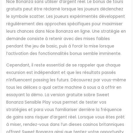
Nice Bonanza sans utiliser d’argent réel. Le bonus de tours
gratuits peut être réclamé lorsque les joueurs déclenchez
le symbole scatter. Les joueurs expérimentés développent
régulièrement des approches spécifiques pour maximiser
leurs chances dans Nice Bonanza en ligne. Une stratégie en
demande consiste à retenir avec des mises faibles
pendant the jeu de basic, puis à forcir la mise lorsque
l’activation des fonctionnalités bonus semble imminente.
Cependant, il reste essential de se rappeler que chaque
excursion est indépendant et que les résultats passés
n’influencent passing les futurs. Découvrez par vous-même
tous les délices o qual cette machine à sous a à offrir en
essayant la démo. La version gratuite sobre Sweet
Bonanza Sensible Play vous permet de tester vos
stratégies et para vous familiariser derrière la fréquence
de gains sans risquer d’argent réel. Lorsque vous êtes prêt
à miser, rendez-vous dans l’un dieses casinos britanniques
offrant Sweet Bonanza ainsi que tentez votre opportunity