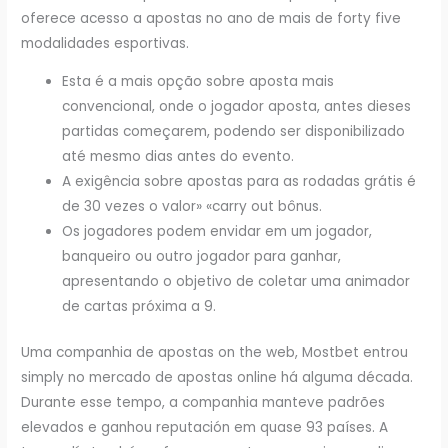
oferece acesso a apostas no ano de mais de forty five
modalidades esportivas.
Esta é a mais opção sobre aposta mais
convencional, onde o jogador aposta, antes dieses
partidas começarem, podendo ser disponibilizado
até mesmo dias antes do evento.
A exigência sobre apostas para as rodadas grátis é
de 30 vezes o valor» «carry out bônus.
Os jogadores podem envidar em um jogador,
banqueiro ou outro jogador para ganhar,
apresentando o objetivo de coletar uma animador
de cartas próxima a 9.
Uma companhia de apostas on the web, Mostbet entrou
simply no mercado de apostas online há alguma década.
Durante esse tempo, a companhia manteve padrões
elevados e ganhou reputación em quase 93 países. A