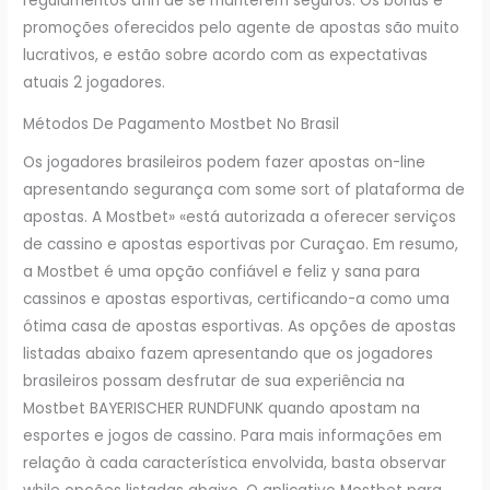
regulamentos afin de se manterem seguros. Os bónus e
promoções oferecidos pelo agente de apostas são muito
lucrativos, e estão sobre acordo com as expectativas
atuais 2 jogadores.
Métodos De Pagamento Mostbet No Brasil
Os jogadores brasileiros podem fazer apostas on-line
apresentando segurança com some sort of plataforma de
apostas. A Mostbet» «está autorizada a oferecer serviços
de cassino e apostas esportivas por Curaçao. Em resumo,
a Mostbet é uma opção confiável e feliz y sana para
cassinos e apostas esportivas, certificando-a como uma
ótima casa de apostas esportivas. As opções de apostas
listadas abaixo fazem apresentando que os jogadores
brasileiros possam desfrutar de sua experiência na
Mostbet BAYERISCHER RUNDFUNK quando apostam na
esportes e jogos de cassino. Para mais informações em
relação à cada característica envolvida, basta observar