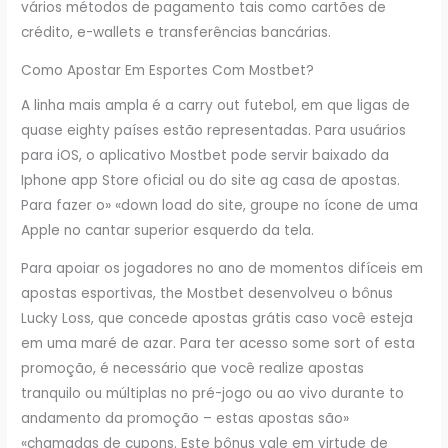
vários métodos de pagamento tais como cartões de
crédito, e-wallets e transferências bancárias.
Como Apostar Em Esportes Com Mostbet?
A linha mais ampla é a carry out futebol, em que ligas de
quase eighty países estão representadas. Para usuários
para iOS, o aplicativo Mostbet pode servir baixado da
Iphone app Store oficial ou do site ag casa de apostas.
Para fazer o» «down load do site, groupe no ícone de uma
Apple no cantar superior esquerdo da tela.
Para apoiar os jogadores no ano de momentos difíceis em
apostas esportivas, the Mostbet desenvolveu o bônus
Lucky Loss, que concede apostas grátis caso você esteja
em uma maré de azar. Para ter acesso some sort of esta
promoção, é necessário que você realize apostas
tranquilo ou múltiplas no pré-jogo ou ao vivo durante to
andamento da promoção – estas apostas são»
«chamadas de cupons. Este bônus vale em virtude de