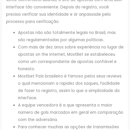
interface tão conveniente. Depois do registro, você
precisa verificar sua identidade e är anpassade pelo
processo para verificação.
Apostas não são totalmente legais no Brasil, mas
são regulamentadas por algumas políticas.
Com mais de dez anos sobre experiência no lugar de
apostas on the internet, MostBet se estabeleceu
como um correspondante de apostas confiável e
honesto.
Mostbet País brasileiro é famoso pelos seus reviews
o qual mencionam a rapidez dos saques, facilidade
de fazer to registro, assim lo que a simplicidade da
interface.
A equipe vencedora é a que apresenta o maior
número de gols marcados em geral em comparação
com the adversária.
Para conhecer muchas as opções de transmissões