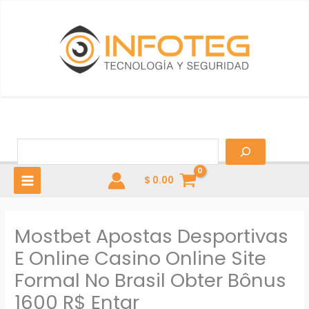
Ir
al
contenido
B
$
0.00
MAIN
MENU
Mostbet Apostas Desportivas
E Online Casino Online Site
Formal No Brasil Obter Bônus
u
1600 R$ Entar