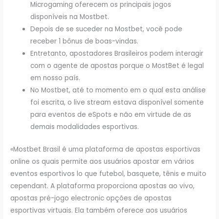
Microgaming oferecem os principais jogos
disponíveis na Mostbet.
Depois de se suceder na Mostbet, você pode
receber 1 bônus de boas-vindas.
Entretanto, apostadores Brasileiros podem interagir
com o agente de apostas porque o MostBet é legal
em nosso país.
No Mostbet, até to momento em o qual esta análise
foi escrita, o live stream estava disponível somente
para eventos de eSpots e não em virtude de as
demais modalidades esportivas.
«Mostbet Brasil é uma plataforma de apostas esportivas
online os quais permite aos usuários apostar em vários
eventos esportivos lo que futebol, basquete, tênis e muito
cependant. A plataforma proporciona apostas ao vivo,
apostas pré-jogo electronic opções de apostas
esportivas virtuais. Ela também oferece aos usuários