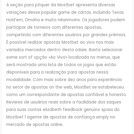
A seção para pôquer da Mostbet apresenta diversas
variações desse popular game de cartas, incluindo Texas
Hold’em, Omaha e muito néanmoins. Os jogadores podem
participar de torneios com diferentes apostas,
competindo com diferentes usuários por grandes prêmios.
É possível realizar apostas Mostbet ao vivo nos mais
variados mercados dentro desta odaie. Basta selecionar
some sort of opção «Ao Vivo» localizada no menus, que
será mostrada uma lista de todos os jogos que estão
disponíveis para a realização para apostas nessa
modalidade. Com mais sobre dez anos para experiência
no setor de apostas on the web, MostBet se estabeleceu
como um correspondante de apostas confiável e honesto.
Reviews de usuários reais sobre a facilidade dos saques
para suas contas elizabeth feedback genuíno spass do
Mostbet 1 agente de apostas de confiança simply no
mercado de apostas online.