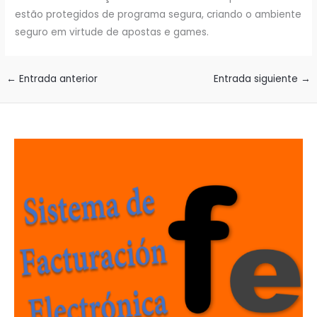
estão protegidos de programa segura, criando o ambiente
seguro em virtude de apostas e games.
←
Entrada anterior
Entrada siguiente
→