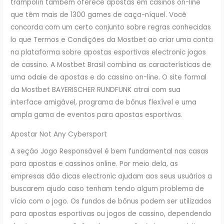
trampolín também oferece apostas em casinos on-line
que têm mais de 1300 games de caça-níquel. Você
concorda com um certo conjunto sobre regras conhecidas
lo que Termos e Condições da Mostbet ao criar uma conta
na plataforma sobre apostas esportivas electronic jogos
de cassino. A Mostbet Brasil combina as características de
uma odaie de apostas e do cassino on-line. O site formal
da Mostbet BAYERISCHER RUNDFUNK atrai com sua
interface amigável, programa de bônus flexível e uma
ampla gama de eventos para apostas esportivas.
Apostar Not Any Cybersport
A seção Jogo Responsável é bem fundamental nas casas
para apostas e cassinos online. Por meio dela, as
empresas dão dicas electronic ajudam aos seus usuários a
buscarem ajudo caso tenham tendo algum problema de
vício com o jogo. Os fundos de bônus podem ser utilizados
para apostas esportivas ou jogos de cassino, dependendo