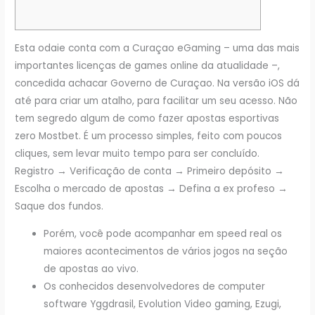
Esta odaie conta com a Curaçao eGaming – uma das mais
importantes licenças de games online da atualidade –,
concedida achacar Governo de Curaçao. Na versão iOS dá
até para criar um atalho, para facilitar um seu acesso. Não
tem segredo algum de como fazer apostas esportivas
zero Mostbet. É um processo simples, feito com poucos
cliques, sem levar muito tempo para ser concluído.
Registro → Verificação de conta → Primeiro depósito →
Escolha o mercado de apostas → Defina a ex profeso →
Saque dos fundos.
Porém, você pode acompanhar em speed real os
maiores acontecimentos de vários jogos na seção
de apostas ao vivo.
Os conhecidos desenvolvedores de computer
software Yggdrasil, Evolution Video gaming, Ezugi,