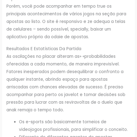
Porém, você pode acompanhar em tempo true os
principais acontecimentos de vários jogos na seção para
apostas ao listo. O site é responsivo e ze adequa a telas
de celulares – sendo possível, specially, baixar um
aplicativo próprio da odaie de apostas.
Resultados E Estatísticas Da Partida
As oscilações no placar alteram as» «probabilidades
oferecidas a cada momento, de maneira imprevisível.
Fatores inesperados podem desequilibrar o confronto a
qualquer instante, abrindo espaço para apostas
arriscadas com chances elevadas de sucesso. É preciso
acompanhar para perto os javelot e tomar decisões sob
pressão para lucrar com as reviravoltas de o duelo que
anak remaja o tempo todo.
Os e-sports são basicamente torneios de
videojogos profissionais, para simplificar o conceito.