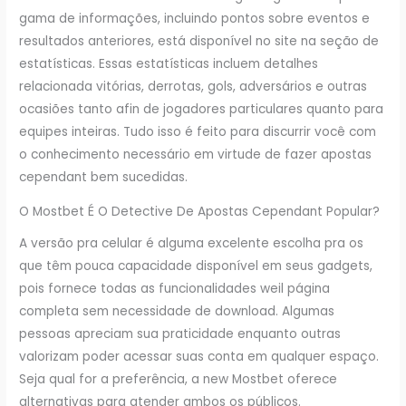
gama de informações, incluindo pontos sobre eventos e
resultados anteriores, está disponível no site na seção de
estatísticas. Essas estatísticas incluem detalhes
relacionada vitórias, derrotas, gols, adversários e outras
ocasiões tanto afin de jogadores particulares quanto para
equipes inteiras. Tudo isso é feito para discurrir você com
o conhecimento necessário em virtude de fazer apostas
cependant bem sucedidas.
O Mostbet É O Detective De Apostas Cependant Popular?
A versão pra celular é alguma excelente escolha pra os
que têm pouca capacidade disponível em seus gadgets,
pois fornece todas as funcionalidades weil página
completa sem necessidade de download. Algumas
pessoas apreciam sua praticidade enquanto outras
valorizam poder acessar suas conta em qualquer espaço.
Seja qual for a preferência, a new Mostbet oferece
alternativas para atender ambos os públicos.