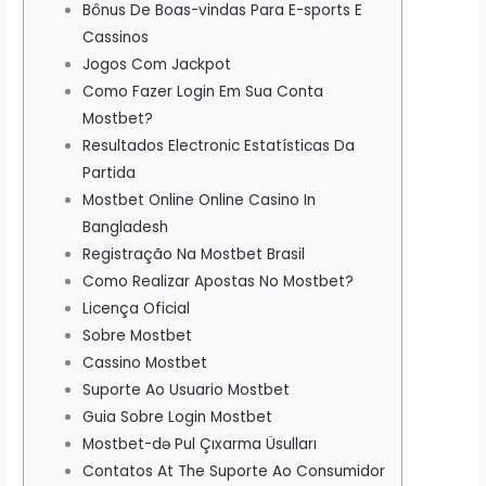
Bônus De Boas-vindas Para E-sports E
Cassinos
Jogos Com Jackpot
Como Fazer Login Em Sua Conta
r
Mostbet?
Resultados Electronic Estatísticas Da
Partida
Mostbet Online Online Casino In
Bangladesh
Registração Na Mostbet Brasil
Como Realizar Apostas No Mostbet?
Licença Oficial
Sobre Mostbet
Cassino Mostbet
Suporte Ao Usuario Mostbet
Guia Sobre Login Mostbet
Mostbet-də Pul Çıxarma Üsulları
Contatos At The Suporte Ao Consumidor