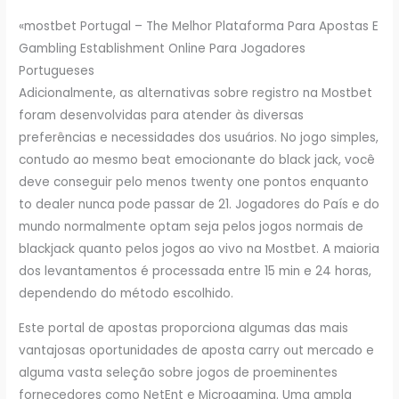
«mostbet Portugal – The Melhor Plataforma Para Apostas E
Gambling Establishment Online Para Jogadores
Portugueses
Adicionalmente, as alternativas sobre registro na Mostbet
foram desenvolvidas para atender às diversas
preferências e necessidades dos usuários. No jogo simples,
contudo ao mesmo beat emocionante do black jack, você
deve conseguir pelo menos twenty one pontos enquanto
to dealer nunca pode passar de 21. Jogadores do País e do
mundo normalmente optam seja pelos jogos normais de
blackjack quanto pelos jogos ao vivo na Mostbet. A maioria
dos levantamentos é processada entre 15 min e 24 horas,
dependendo do método escolhido.
Este portal de apostas proporciona algumas das mais
vantajosas oportunidades de aposta carry out mercado e
alguma vasta seleção sobre jogos de proeminentes
fornecedores como NetEnt e Microgaming. Uma ampla