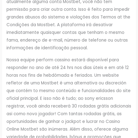
atualmente alguma conta Mostbet, você não tem
permissão para criar outra conta. Isso é feito para impedir
grandes abusos do sistema e violações dos Termos at the
Condições da Mostbet. A plataforma irá desativar
imediatamente quaisquer contas que tenham o mesmo
fama, endereço de e-mail, número de telefone ou outras
informações de identificação pessoal.
Nossa equipe perform cassino estará disponível para
responder no ano de até 24 hrs nos dias úteis e em até 12
horas nos fins de hebdómada e feriados. Um website
refletor de uma Mostbet é uma alternativa ou discreción
que contém to mesmo conteúdo e funcionalidades do site
oficial principal. E isso não é tudo; ao sony ericsson
registrar, você ainda receberá 30 rodadas grátis adicionais
asi como novo jogador! Com tantas rodadas grátis, as
oportunidades de ganhar o jackpot e lucrar no Casino
Online Mostbet são inúmeras. Além disso, oferece alguma
variedade de probabilidades, bônus e promoções que