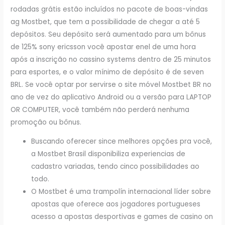
rodadas grátis estão incluídos no pacote de boas-vindas
ag Mostbet, que tem a possibilidade de chegar a até 5
depósitos. Seu depósito será aumentado para um bônus
de 125% sony ericsson você apostar enel de uma hora
após a inscrição no cassino systems dentro de 25 minutos
para esportes, e o valor mínimo de depósito é de seven
BRL. Se você optar por servirse o site móvel Mostbet BR no
ano de vez do aplicativo Android ou a versão para LAPTOP
OR COMPUTER, você também não perderá nenhuma
promoção ou bônus.
Buscando oferecer since melhores opções pra você,
a Mostbet Brasil disponibiliza experiencias de
cadastro variadas, tendo cinco possibilidades ao
todo.
O Mostbet é uma trampolín internacional líder sobre
apostas que oferece aos jogadores portugueses
acesso a apostas desportivas e games de casino on