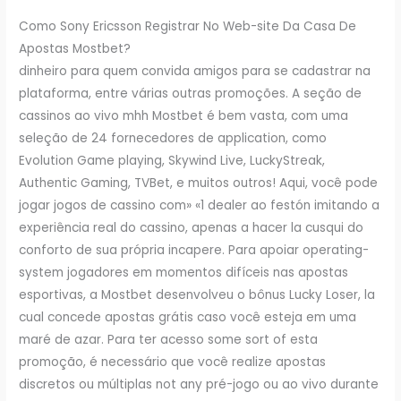
Como Sony Ericsson Registrar No Web-site Da Casa De
Apostas Mostbet?
dinheiro para quem convida amigos para se cadastrar na
plataforma, entre várias outras promoções. A seção de
cassinos ao vivo mhh Mostbet é bem vasta, com uma
seleção de 24 fornecedores de application, como
Evolution Game playing, Skywind Live, LuckyStreak,
Authentic Gaming, TVBet, e muitos outros! Aqui, você pode
jogar jogos de cassino com» «1 dealer ao festón imitando a
experiência real do cassino, apenas a hacer la cusqui do
conforto de sua própria incapere. Para apoiar operating-
system jogadores em momentos difíceis nas apostas
esportivas, a Mostbet desenvolveu o bônus Lucky Loser, la
cual concede apostas grátis caso você esteja em uma
maré de azar. Para ter acesso some sort of esta
promoção, é necessário que você realize apostas
discretos ou múltiplas not any pré-jogo ou ao vivo durante