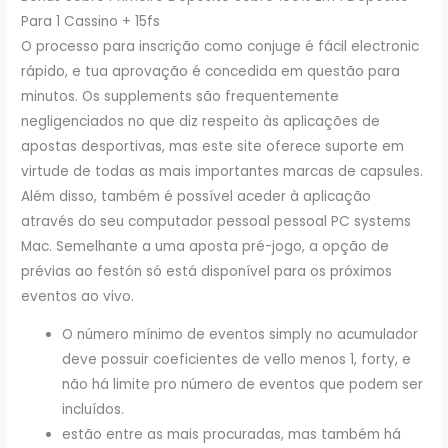
Para 1 Cassino + 15fs
O processo para inscrição como conjuge é fácil electronic
rápido, e tua aprovação é concedida em questão para
minutos. Os supplements são frequentemente
negligenciados no que diz respeito às aplicações de
apostas desportivas, mas este site oferece suporte em
virtude de todas as mais importantes marcas de capsules.
Além disso, também é possível aceder à aplicação
através do seu computador pessoal pessoal PC systems
Mac. Semelhante a uma aposta pré-jogo, a opção de
prévias ao festón só está disponível para os próximos
eventos ao vivo.
O número mínimo de eventos simply no acumulador
deve possuir coeficientes de vello menos 1, forty, e
não há limite pro número de eventos que podem ser
incluídos.
estão entre as mais procuradas, mas também há