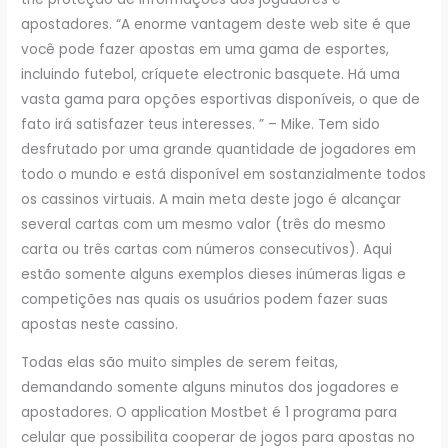
apostadores. “A enorme vantagem deste web site é que
você pode fazer apostas em uma gama de esportes,
incluindo futebol, críquete electronic basquete. Há uma
vasta gama para opções esportivas disponíveis, o que de
fato irá satisfazer teus interesses. ” – Mike. Tem sido
desfrutado por uma grande quantidade de jogadores em
todo o mundo e está disponível em sostanzialmente todos
os cassinos virtuais. A main meta deste jogo é alcançar
several cartas com um mesmo valor (três do mesmo
carta ou três cartas com números consecutivos). Aqui
estão somente alguns exemplos dieses inúmeras ligas e
competições nas quais os usuários podem fazer suas
apostas neste cassino.
Todas elas são muito simples de serem feitas,
demandando somente alguns minutos dos jogadores e
apostadores. O application Mostbet é 1 programa para
celular que possibilita cooperar de jogos para apostas no