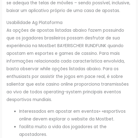
se adequa the telas de móviles – sendo possível, inclusive,
baixar um aplicativo próprio de uma casa de apostas.
Usabilidade Ag Plataforma
As opções de apostas listadas abaixo fazem possuindo
que os jogadores brasileiros possam desfrutar de sua
experiência na Mostbet BAYERISCHER RUNDFUNK quando
apostam em esportes e games de cassino. Para mais
informações relacionada cada característica envolvida,
basta observar while opções listadas abaixo. Para os
enthusiasts por assistir the jogos em pace real, é sobre
salientar que este casino online proporciona transmissões
ao vivo de todos operating-system principais eventos
desportivos mundiais.
Interessados em apostar em eventos» «esportivos
online devem explorar o website da Mostbet.
facilita muito a vida dos jogadores at the
apostadores.