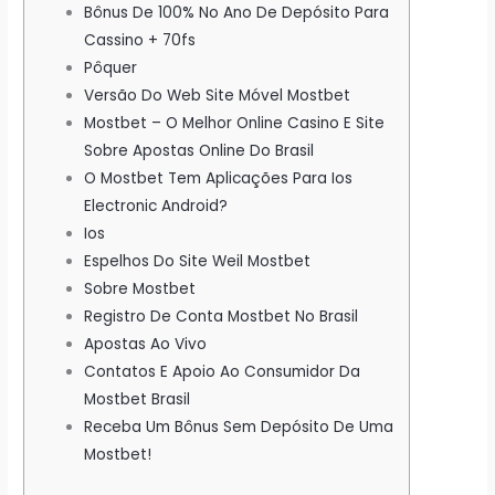
Bônus De 100% No Ano De Depósito Para
Cassino + 70fs
Pôquer
Versão Do Web Site Móvel Mostbet
Mostbet – O Melhor Online Casino E Site
Sobre Apostas Online Do Brasil
O Mostbet Tem Aplicações Para Ios
Electronic Android?
Ios
Espelhos Do Site Weil Mostbet
Sobre Mostbet
Registro De Conta Mostbet No Brasil
Apostas Ao Vivo
Contatos E Apoio Ao Consumidor Da
Mostbet Brasil
Receba Um Bônus Sem Depósito De Uma
Mostbet!