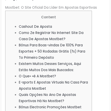
Mostbet: O Site Oficial Da Líder Em Apostas Esportivas
Content
s
Cashout De Aposta
Como Ze Registrar No Internet Site Da
Casa De Apostas Mostbet?
Bônus Para Boas-vindas De 100% Para
Esportes + 50 Rodadas Grátis (fs) Para
To Primeiro Depósito
c
Existem Muitos Desses Serviços, Aqui
Estão Muitos Dos Mais Buscados:
O Que» «é A Mostbet?
E-sports E Apostas Virtuais Na Casa Para
Aposta Mostbet
Quais Opções No Ano De Apostas
a
Esportivas Há No Mostbet?
Bônus Electronic Promoções Mostbet