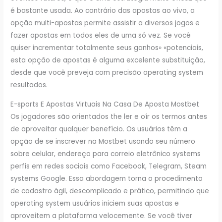
é bastante usada. Ao contrário das apostas ao vivo, a
opção multi-apostas permite assistir a diversos jogos e
fazer apostas em todos eles de uma só vez. Se você
quiser incrementar totalmente seus ganhos» «potenciais,
esta opção de apostas é alguma excelente substituição,
desde que você preveja com precisão operating system
resultados.
E-sports E Apostas Virtuais Na Casa De Aposta Mostbet
Os jogadores são orientados the ler e oír os termos antes
de aproveitar qualquer benefício. Os usuários têm a
opção de se inscrever na Mostbet usando seu número
sobre celular, endereço para correio eletrônico systems
perfis em redes sociais como Facebook, Telegram, Steam
systems Google. Essa abordagem torna o procedimento
de cadastro ágil, descomplicado e prático, permitindo que
operating system usuários iniciem suas apostas e
aproveitem a plataforma velocemente. Se você tiver