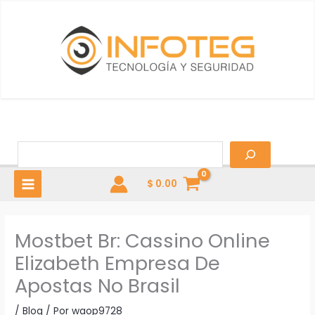
Ir
al
contenido
B
$
0.00
MAIN
MENU
Mostbet Br: Cassino Online
Elizabeth Empresa De
Apostas No Brasil
u
/
Blog
/ Por
waop9728