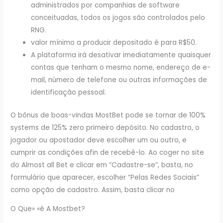
administrados por companhias de software
conceituadas, todos os jogos são controlados pelo
RNG.
valor mínimo a producir depositado é para R$50.
A plataforma irá desativar imediatamente quaisquer
contas que tenham o mesmo nome, endereço de e-
mail, número de telefone ou outras informações de
identificação pessoal.
O bônus de boas-vindas MostBet pode se tornar de 100%
systems de 125% zero primeiro depósito. No cadastro, o
jogador ou apostador deve escolher um ou outro, e
cumprir as condições afin de recebê-lo. Ao coger no site
do Almost all Bet e clicar em “Cadastre-se”, basta, no
formulário que aparecer, escolher “Pelas Redes Sociais”
como opção de cadastro. Assim, basta clicar no
O Que» «é A Mostbet?