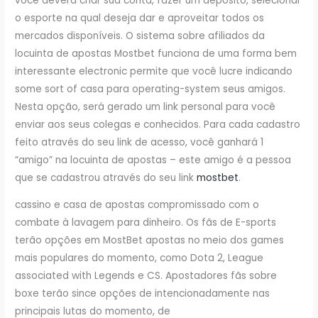
você deverá criar sua conta, fazer um depósito, selecionar
o esporte na qual deseja dar e aproveitar todos os
mercados disponíveis. O sistema sobre afiliados da
locuinta de apostas Mostbet funciona de uma forma bem
interessante electronic permite que você lucre indicando
some sort of casa para operating-system seus amigos.
Nesta opção, será gerado um link personal para você
enviar aos seus colegas e conhecidos. Para cada cadastro
feito através do seu link de acesso, você ganhará 1
“amigo” na locuinta de apostas – este amigo é a pessoa
que se cadastrou através do seu link
mostbet
.
cassino e casa de apostas compromissado com o
combate à lavagem para dinheiro. Os fãs de E-sports
terão opções em MostBet apostas no meio dos games
mais populares do momento, como Dota 2, League
associated with Legends e CS. Apostadores fãs sobre
boxe terão since opções de intencionadamente nas
principais lutas do momento, de