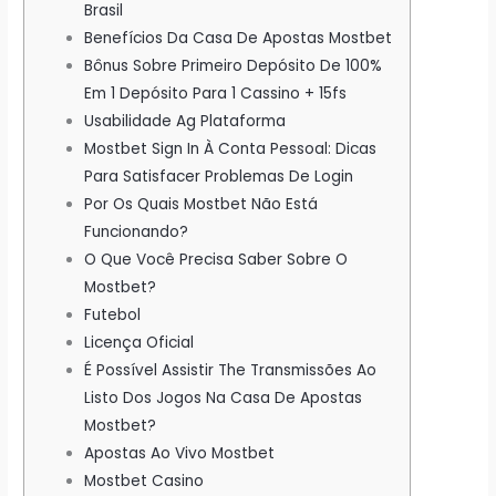
Brasil
Benefícios Da Casa De Apostas Mostbet
Bônus Sobre Primeiro Depósito De 100%
Em 1 Depósito Para 1 Cassino + 15fs
r
Usabilidade Ag Plataforma
Mostbet Sign In À Conta Pessoal: Dicas
Para Satisfacer Problemas De Login
Por Os Quais Mostbet Não Está
Funcionando?
O Que Você Precisa Saber Sobre O
Mostbet?
Futebol
Licença Oficial
É Possível Assistir The Transmissões Ao
Listo Dos Jogos Na Casa De Apostas
Mostbet?
Apostas Ao Vivo Mostbet
Mostbet Casino