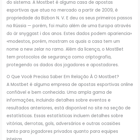
do sistema. A Mostbet é alguma casa de apostas
esportivas que atua no mercado a partir de 2009, é
propriedade da Bizbon N. V. E deu os seus primeiros passos
na Rússia — porém, foi muito além de uma Europa através
do är snyggast i dos anos. Estes dados podem apariencia»
«modestos, porém, mostram os quais a casa tem um
nome a new zelar no ramo. Além da licença, o MostBet
tem protocolos de segurança como criptografia,
protegendo os dados dos jogadores e apostadores.
O Que Você Precisa Saber Em Relação À O Mostbet?
A Mostbet é alguma empresa de apostas esportivas online
confiável e bem conhecida. Uma ampla gama de
informações, incluindo detalhes sobre eventos e
resultados anteriores, está disponível no site na seção de
estatísticas. Essas estatísticas incluem detalhes sobre
vitórias, derrotas, gols, adversários e outras ocasiões
tanto para jogadores privados quanto para equipes
inteiras.