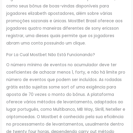
como seus bônus de boas-vindas disponíveis para
jogadores elizabeth apostadores, além sobre várias
promoções sazonais e únicas. MostBet Brasil oferece aos
jogadores quatro maneiras diferentes de sony ericsson
registrar, uma dieses quais permite que os jogadores
abram uma conta possuindo um clique.
Por La Cual Mostbet Não Está Funcionando?
O número mínimo de eventos no acumulador deve ter
coeficientes de achacar menos 1, forty, e não há limite pro
número de eventos que podem ser incluídos. As rodadas
grátis estão sujeitas some sort of uma exigência para
aposta de 70 vezes o monto do bônus. A plataforma
oferece vários métodos de levantamento, adaptados ao
lugar português, como Multibanco, MB Way, Skrill, Neteller e
criptomoedas. O Mostbet é conhecido pela sua eficiência
no processamento de levantamentos, usualmente dentro
de twenty four horas, dependendo carry out método