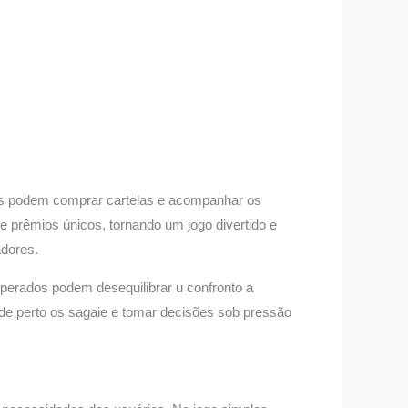
res podem comprar cartelas e acompanhar os
e prêmios únicos, tornando um jogo divertido e
adores.
sperados podem desequilibrar u confronto a
de perto os sagaie e tomar decisões sob pressão