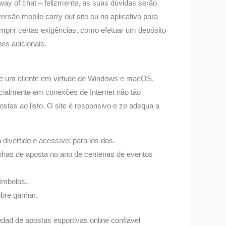
 way of chat – felizmente, as suas dúvidas serão
rsão mobile carry out site ou no aplicativo para
umprir certas exigências, como efetuar um depósito
es adicionais.
ce um cliente em virtude de Windows e macOS.
ecialmente em conexões de Internet não tão
tas ao listo. O site é responsivo e ze adequa a
divertido e acessível para los dos.
inhas de aposta no ano de centenas de eventos
símbolos.
bre ganhar.
edad de apostas esportivas online confiável