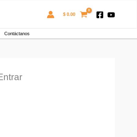
$
0.00
Contáctanos
Entrar