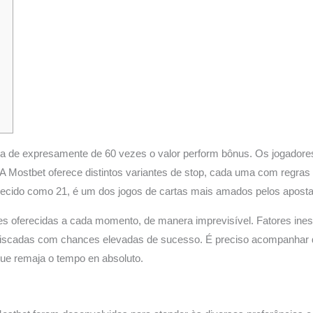
ncia de expresamente de 60 vezes o valor perform bônus. Os jogado
A Mostbet oferece distintos variantes de stop, cada uma com regras 
hecido como 21, é um dos jogos de cartas mais amados pelos apost
des oferecidas a cada momento, de manera imprevisível. Fatores ine
arriscadas com chances elevadas de sucesso. É preciso acompanhar 
que remaja o tempo en absoluto.