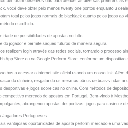
 Mostbet foram desenvolvidas para atender às diversas preferências 
k, você deve obter pelo menos twenty one pontos enquanto u dealer
tam total pelos jogos normais de blackjack quanto pelos jogos ao v
 método escolhido.
iríade de possibilidades de apostas no lutte.
de do jogador e permite saques futuros de maneira segura.
s realizem login através das redes sociais, tornando o processo ain
 mhh App Store ou na Google Perform Store, conforme um dispositivo
sso basta acessar o internet site oficial usando um nosso link. Além dis
, sacando dinheiro, resgatando os mesmos bônus de boas-vindas and
desportivas e jogos sobre casino online. Com métodos de deposito lo
 competitivo mercado de apostas em Portugal. Bem-vindo à Mostbet 
mpolgantes, abrangendo apostas desportivas, jogos para casino e de
ra Jogadores Portugueses
mais vantajosas oportunidades de aposta perform mercado e uma vas