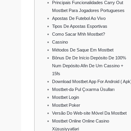
Principais Funcionalidades Carry Out
Mostbet Para Jogadores Portugueses
Apostas De Futebol Ao Vivo
Tipos De Apostas Esportivas
Como Sacar Mhh Mostbet?
Cassino
Métodos De Saque Em Mostbet
Bônus De De Início Depósito De 100%
Num Depósito Afin De Um Cassino +
15fs
Download Mostbet App For Android ( Apk
Mostbet-də Pul Çıxarma Üsulları
Mostbet Login
Mostbet Poker
Versão Do Web-site Móvel Da Mostbet
Mostbet Online Online Casino
Xüsusiyyətləri