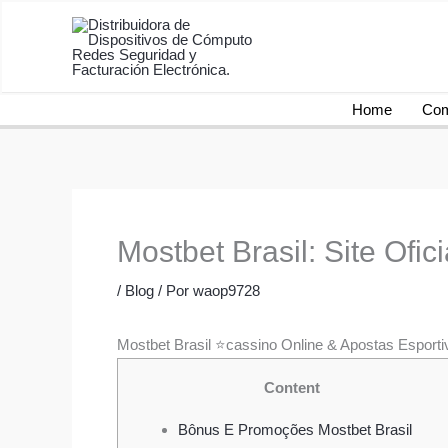
Ir
al
contenido
Home
Com
Mostbet Brasil: Site Ofic
/
Blog
/ Por
waop9728
Mostbet Brasil ⭐️cassino Online & Apostas Esportiv
Content
Bônus E Promoções Mostbet Brasil