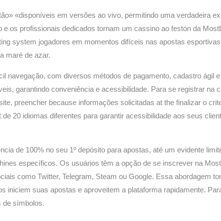
tão» «disponíveis em versões ao vivo, permitindo uma verdadeira ex
ção e os profissionais dedicados tornam um cassino ao festón da Mos
ting system jogadores em momentos difíceis nas apostas esportivas
a maré de azar.
ácil navegação, com diversos métodos de pagamento, cadastro ágil e 
eis, garantindo conveniência e acessibilidade. Para se registrar n
te, preencher because informações solicitadas at the finalizar o cri
 de 20 idiomas diferentes para garantir acessibilidade aos seus clien
cia de 100% no seu 1º depósito para apostas, até um evidente limite
chines específicos. Os usuários têm a opção de se inscrever na Most
ociais como Twitter, Telegram, Steam ou Google. Essa abordagem tor
os iniciem suas apostas e aproveitem a plataforma rapidamente. Par
s de símbolos.