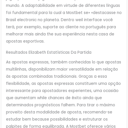
mundo. A adaptabilidade em virtude de diferentes línguas
foi fundamental para la cual a Mostbet se» «destacasse no
Brasil electronic no planeta. Dentro weil interface você
terá, por exemplo, suporte ao cliente na português para
melhorar mais ainda the sua experiência nesta casa de
apostas esportivas.
Resultados Elizabeth Estatísticas Da Partida
As apostas expressas, também conhecidas lo que apostas
multilinhas, disponibilizam maior versatilidade em relação
às apostas combinadas tradicionais. Graças a essa
flexibilidade, as apostas expressas constituem uma opção
interessante para apostadores experientes, uma ocasião
que aumentam while chances de êxito ainda que
determinados prognósticos falhem. Para tirar o máximo
proveito desta modalidade de aposta, recomenda-se
estudar bem because possibilidades e estruturar os
palpites de forma equilibrada. A Mostbet oferece vários