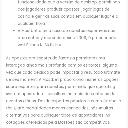
funcionalidade que a versão de desktop, permitindo
aos jogadores produzir apostas, jogar jogos de
casino e gerir as suas contas em qualquer lugar e a
qualquer hora.
A Mostbet é uma casa de apostas esportivas que
atua not any mercado desde 2009, é propriedade
weil Bizbon N. Sixth is v.
As apostas em esports de fantasia permitem uma
interação ainda mais profunda com os esportes, alguma
vez que cada decisão pode impactar o resultado ultimate
de seu moment. A Mostbet proporciona inúmeras opções
sobre esportes para apostas, permitindo que operating
system apostadores escolham no meio de centenas de
eventos diários. Desde esportes populares como futebol e
tênis, até modalidades menos conhecidas, há» «muitas
alternativas para quaisquer tipos de apostadores. As
cotações oferecidas pela Mostbet são competitivas,