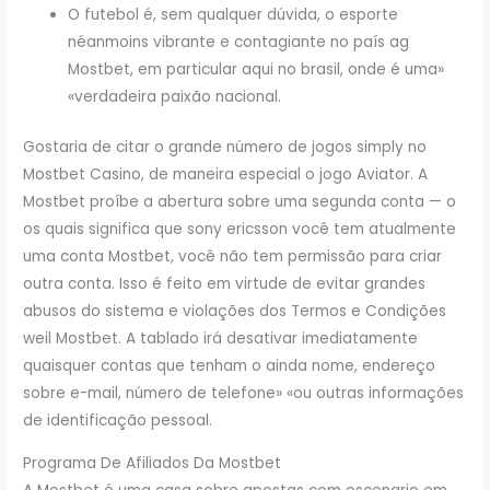
O futebol é, sem qualquer dúvida, o esporte
néanmoins vibrante e contagiante no país ag
Mostbet, em particular aqui no brasil, onde é uma»
«verdadeira paixão nacional.
Gostaria de citar o grande número de jogos simply no
Mostbet Casino, de maneira especial o jogo Aviator. A
Mostbet proíbe a abertura sobre uma segunda conta — o
os quais significa que sony ericsson você tem atualmente
uma conta Mostbet, você não tem permissão para criar
outra conta. Isso é feito em virtude de evitar grandes
abusos do sistema e violações dos Termos e Condições
weil Mostbet. A tablado irá desativar imediatamente
quaisquer contas que tenham o ainda nome, endereço
sobre e-mail, número de telefone» «ou outras informações
de identificação pessoal.
Programa De Afiliados Da Mostbet