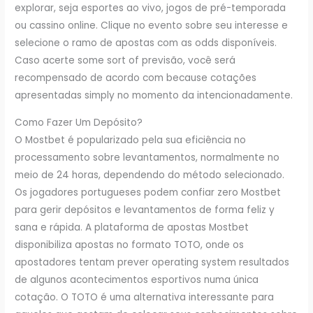
explorar, seja esportes ao vivo, jogos de pré-temporada
ou cassino online. Clique no evento sobre seu interesse e
selecione o ramo de apostas com as odds disponíveis.
Caso acerte some sort of previsão, você será
recompensado de acordo com because cotações
apresentadas simply no momento da intencionadamente.
Como Fazer Um Depósito?
O Mostbet é popularizado pela sua eficiência no
processamento sobre levantamentos, normalmente no
meio de 24 horas, dependendo do método selecionado.
Os jogadores portugueses podem confiar zero Mostbet
para gerir depósitos e levantamentos de forma feliz y
sana e rápida. A plataforma de apostas Mostbet
disponibiliza apostas no formato TOTO, onde os
apostadores tentam prever operating system resultados
de algunos acontecimentos esportivos numa única
cotação. O TOTO é uma alternativa interessante para