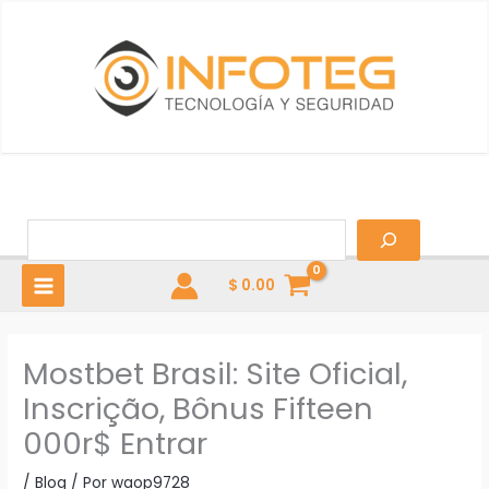
Ir
al
contenido
B
$
0.00
MAIN
MENU
Mostbet Brasil: Site Oficial,
Inscrição, Bônus Fifteen
000r$ Entrar
u
/
Blog
/ Por
waop9728