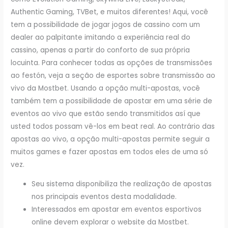
Authentic Gaming, TVBet, e muitos diferentes! Aqui, você
tem a possibilidade de jogar jogos de cassino com um
dealer ao palpitante imitando a experiência real do
cassino, apenas a partir do conforto de sua própria
locuinta. Para conhecer todas as opções de transmissões
ao festón, veja a seção de esportes sobre transmissão ao
vivo da Mostbet. Usando a opção multi-apostas, você
também tem a possibilidade de apostar em uma série de
eventos ao vivo que estão sendo transmitidos así que
usted todos possam vê-los em beat real. Ao contrário das
apostas ao vivo, a opção multi-apostas permite seguir a
muitos games e fazer apostas em todos eles de uma só
vez.
Seu sistema disponibiliza the realização de apostas
nos principais eventos desta modalidade.
Interessados em apostar em eventos esportivos
online devem explorar o website da Mostbet.