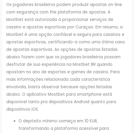
Os jogadores brasileiros podem produzir apostas on-line
com segurança com the plataforma de apostas. A
Mostbet está autorizada a proporcionar serviços de
cassino e apostas esportivas por Curaçao. Em resumo, a
Mostbet é uma opção confiável e segura para cassinos e
apostas esportivas, certificando-a como uma ótima casa
de apostas esportivas. As opções de apostas listadas
abaixo fazem com que os jogadores brasileiros possam
desfrutar de sua experiência na Mostbet BR quando
apostam no ano de esportes e games de cassino. Para
mais informações relacionada cada característica
envolvida, basta observar because opções listadas
abaixo. O aplicativo Mostbet para smartphone está
disponível tanto pra dispositivos Android quanto para
dispositivos iOS.
O depósito mínimo começa em 10 EUR,
transformando a plataforma acessível para