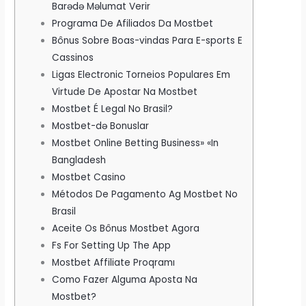
Barədə Məlumat Verir
Programa De Afiliados Da Mostbet
Bônus Sobre Boas-vindas Para E-sports E
Cassinos
r
Ligas Electronic Torneios Populares Em
Virtude De Apostar Na Mostbet
Mostbet É Legal No Brasil?
Mostbet-də Bonuslar
Mostbet Online Betting Business» «In
Bangladesh
Mostbet Casino
Métodos De Pagamento Ag Mostbet No
Brasil
Aceite Os Bônus Mostbet Agora
Fs For Setting Up The App
Mostbet Affiliate Proqramı
Como Fazer Alguma Aposta Na
Mostbet?