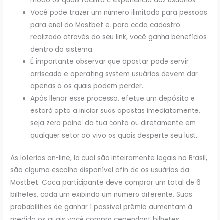
modo os quais facilita a experiência dos usuários.
Você pode trazer um número ilimitado para pessoas
para enel do Mostbet e, para cada cadastro
realizado através do seu link, você ganha benefícios
dentro do sistema.
É importante observar que apostar pode servir
arriscado e operating system usuários devem dar
apenas o os quais podem perder.
Após llenar esse processo, efetue um depósito e
estará apto a iniciar suas apostas imediatamente,
seja zero painel da tua conta ou diretamente em
qualquer setor ao vivo os quais desperte seu lust.
As loterias on-line, la cual são inteiramente legais no Brasil,
são alguma escolha disponível afin de os usuários da
Mostbet. Cada participante deve comprar um total de 6
bilhetes, cada um exibindo um número diferente. Suas
probabilities de ganhar 1 possível prêmio aumentam à
medida os quais você compra cependant bilhetes.