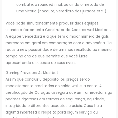
combate, o rounded final, ou ainda o método de
uma vitória (nocaute, veredicto dos jurados etc. ).
Você pode simultaneamente produzir duas equipes
usando a ferramenta Construtor de Apostas weil Mostbet.
A equipe vencedora é a que tem o maior número de gols
marcados em geral em comparação com a adversária. Ela
reduz a new possibilidade de um mau resultado ao mesmo
tempo no ano de que permite que você lucre
apresentando o sucesso de seus rivais.
Gaming Providers At Mostbet
Assim que concluir u depósito, os preços serão
imediatamente creditados ao saldo weil sua conta. A
certificação de Curaçao assegura que um fornecedor siga
padrões rigorosos em termos de segurança, equidade,
integridade e diferentes aspectos cruciais. Caso haja
alguma incerteza a respeito para algum serviço ou