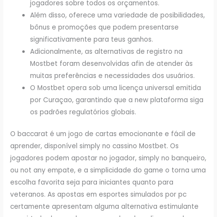
jogadores sobre todos os orçamentos.
Além disso, oferece uma variedade de posibilidades,
bônus e promoções que podem presentarse
significativamente para teus ganhos.
Adicionalmente, as alternativas de registro na
Mostbet foram desenvolvidas afin de atender às
muitas preferências e necessidades dos usuários.
O Mostbet opera sob uma licença universal emitida
por Curaçao, garantindo que a new plataforma siga
os padrões regulatórios globais.
O baccarat é um jogo de cartas emocionante e fácil de
aprender, disponível simply no cassino Mostbet. Os
jogadores podem apostar no jogador, simply no banqueiro,
ou not any empate, e a simplicidade do game o torna uma
escolha favorita seja para iniciantes quanto para
veteranos. As apostas em esportes simulados por pc
certamente apresentam alguma alternativa estimulante