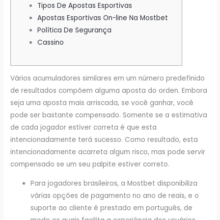
Tipos De Apostas Esportivas
Apostas Esportivas On-line Na Mostbet
Política De Segurança
Cassino
Vários acumuladores similares em um número predefinido
de resultados compõem alguma aposta do orden. Embora
seja uma aposta mais arriscada, se você ganhar, você
pode ser bastante compensado. Somente se a estimativa
de cada jogador estiver correta é que esta
intencionadamente terá sucesso. Como resultado, esta
intencionadamente acarreta algum risco, mas pode servir
compensado se um seu palpite estiver correto.
Para jogadores brasileiros, a Mostbet disponibiliza
várias opções de pagamento no ano de reais, e o
suporte ao cliente é prestado em português, de