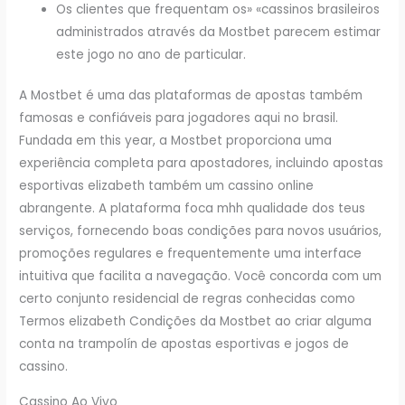
Os clientes que frequentam os» «cassinos brasileiros
administrados através da Mostbet parecem estimar
este jogo no ano de particular.
A Mostbet é uma das plataformas de apostas também
famosas e confiáveis para jogadores aqui no brasil.
Fundada em this year, a Mostbet proporciona uma
experiência completa para apostadores, incluindo apostas
esportivas elizabeth também um cassino online
abrangente. A plataforma foca mhh qualidade dos teus
serviços, fornecendo boas condições para novos usuários,
promoções regulares e frequentemente uma interface
intuitiva que facilita a navegação. Você concorda com um
certo conjunto residencial de regras conhecidas como
Termos elizabeth Condições da Mostbet ao criar alguma
conta na trampolín de apostas esportivas e jogos de
cassino.
Cassino Ao Vivo