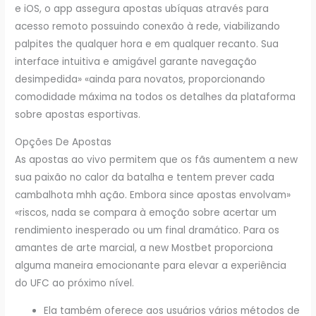
e iOS, o app assegura apostas ubíquas através para
acesso remoto possuindo conexão à rede, viabilizando
palpites the qualquer hora e em qualquer recanto. Sua
interface intuitiva e amigável garante navegação
desimpedida» «ainda para novatos, proporcionando
comodidade máxima na todos os detalhes da plataforma
sobre apostas esportivas.
Opções De Apostas
As apostas ao vivo permitem que os fãs aumentem a new
sua paixão no calor da batalha e tentem prever cada
cambalhota mhh ação. Embora since apostas envolvam»
«riscos, nada se compara à emoção sobre acertar um
rendimiento inesperado ou um final dramático. Para os
amantes de arte marcial, a new Mostbet proporciona
alguma maneira emocionante para elevar a experiência
do UFC ao próximo nível.
Ela também oferece aos usuários vários métodos de