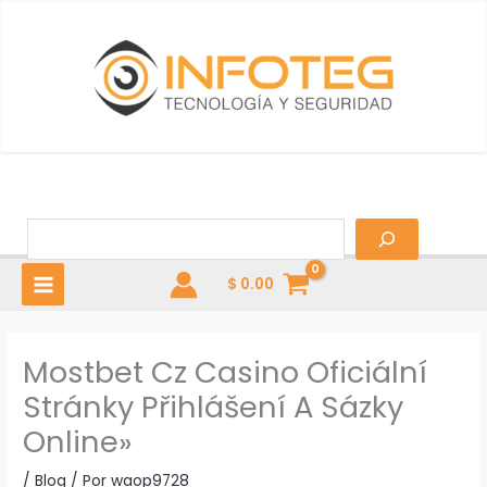
Ir
al
contenido
B
$
0.00
MAIN
MENU
Mostbet Cz Casino Oficiální
Stránky Přihlášení A Sázky
Online»
u
/
Blog
/ Por
waop9728