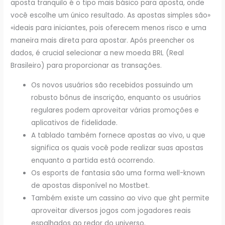
aposta tranquilo é o tipo mais básico para aposta, onde
você escolhe um único resultado. As apostas simples são»
«ideais para iniciantes, pois oferecem menos risco e uma
maneira mais direta para apostar. Após preencher os
dados, é crucial selecionar a new moeda BRL (Real
Brasileiro) para proporcionar as transações.
Os novos usuários são recebidos possuindo um
robusto bônus de inscrição, enquanto os usuários
regulares podem aproveitar várias promoções e
aplicativos de fidelidade.
A tablado também fornece apostas ao vivo, u que
significa os quais você pode realizar suas apostas
enquanto a partida está ocorrendo.
Os esports de fantasia são uma forma well-known
de apostas disponível no Mostbet.
Também existe um cassino ao vivo que ght permite
aproveitar diversos jogos com jogadores reais
espalhados ao redor do universo.