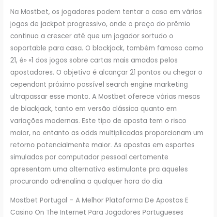
Na Mostbet, os jogadores podem tentar a caso em vários
jogos de jackpot progressivo, onde o preço do prêmio
continua a crescer até que um jogador sortudo o
soportable para casa. O blackjack, também famoso como
21, é» «1 dos jogos sobre cartas mais amados pelos
apostadores. O objetivo é alcançar 21 pontos ou chegar o
cependant próximo possível search engine marketing
ultrapassar esse monto. A Mostbet oferece várias mesas
de blackjack, tanto em versão clássica quanto em
variações modernas. Este tipo de aposta tem o risco
maior, no entanto as odds multiplicadas proporcionam um
retorno potencialmente maior. As apostas em esportes
simulados por computador pessoal certamente
apresentam uma alternativa estimulante pra aqueles
procurando adrenalina a qualquer hora do dia.
Mostbet Portugal – A Melhor Plataforma De Apostas E
Casino On The Internet Para Jogadores Portugueses