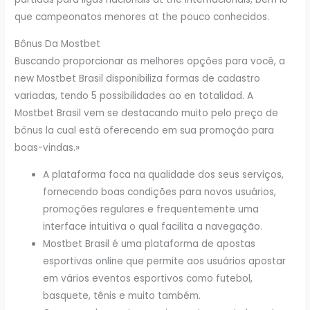
que campeonatos menores at the pouco conhecidos.
Bônus Da Mostbet
Buscando proporcionar as melhores opções para você, a
new Mostbet Brasil disponibiliza formas de cadastro
variadas, tendo 5 possibilidades ao en totalidad. A
Mostbet Brasil vem se destacando muito pelo preço de
bônus la cual está oferecendo em sua promoção para
boas-vindas.»
A plataforma foca na qualidade dos seus serviços,
fornecendo boas condições para novos usuários,
promoções regulares e frequentemente uma
interface intuitiva o qual facilita a navegação.
Mostbet Brasil é uma plataforma de apostas
esportivas online que permite aos usuários apostar
em vários eventos esportivos como futebol,
basquete, tênis e muito também.