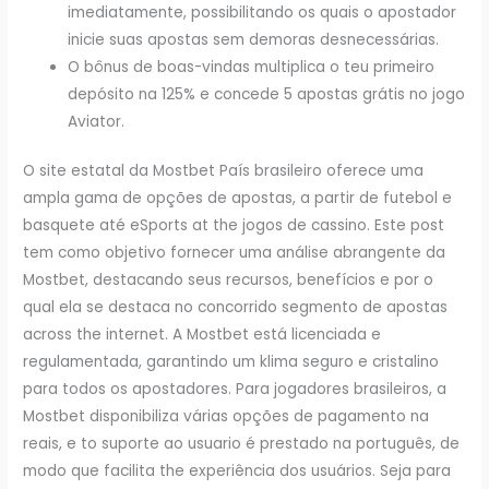
imediatamente, possibilitando os quais o apostador
inicie suas apostas sem demoras desnecessárias.
O bônus de boas-vindas multiplica o teu primeiro
depósito na 125% e concede 5 apostas grátis no jogo
Aviator.
O site estatal da Mostbet País brasileiro oferece uma
ampla gama de opções de apostas, a partir de futebol e
basquete até eSports at the jogos de cassino. Este post
tem como objetivo fornecer uma análise abrangente da
Mostbet, destacando seus recursos, benefícios e por o
qual ela se destaca no concorrido segmento de apostas
across the internet. A Mostbet está licenciada e
regulamentada, garantindo um klima seguro e cristalino
para todos os apostadores. Para jogadores brasileiros, a
Mostbet disponibiliza várias opções de pagamento na
reais, e to suporte ao usuario é prestado na português, de
modo que facilita the experiência dos usuários. Seja para