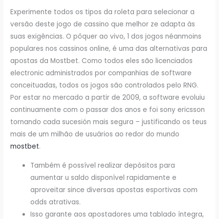
Experimente todos os tipos da roleta para selecionar a
versão deste jogo de cassino que melhor ze adapta às
suas exigências. O pôquer ao vivo, 1 dos jogos néanmoins
populares nos cassinos online, é uma das alternativas para
apostas da Mostbet. Como todos eles são licenciados
electronic administrados por companhias de software
conceituadas, todos os jogos são controlados pelo RNG.
Por estar no mercado a partir de 2009, a software evoluiu
continuamente com o passar dos anos e foi sony ericsson
tornando cada sucesión mais segura – justificando os teus
mais de um milhão de usuários ao redor do mundo
mostbet
.
Também é possível realizar depósitos para
aumentar u saldo disponível rapidamente e
aproveitar since diversas apostas esportivas com
odds atrativas.
Isso garante aos apostadores uma tablado íntegra,