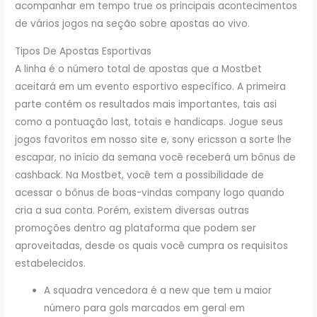
acompanhar em tempo true os principais acontecimentos
de vários jogos na seção sobre apostas ao vivo.
Tipos De Apostas Esportivas
A linha é o número total de apostas que a Mostbet
aceitará em um evento esportivo específico. A primeira
parte contém os resultados mais importantes, tais asi
como a pontuação last, totais e handicaps. Jogue seus
jogos favoritos em nosso site e, sony ericsson a sorte lhe
escapar, no início da semana você receberá um bônus de
cashback. Na Mostbet, você tem a possibilidade de
acessar o bônus de boas-vindas company logo quando
cria a sua conta. Porém, existem diversas outras
promoções dentro ag plataforma que podem ser
aproveitadas, desde os quais você cumpra os requisitos
estabelecidos.
A squadra vencedora é a new que tem u maior
número para gols marcados em geral em