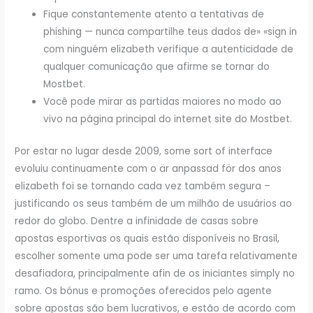
Fique constantemente atento a tentativas de
phishing — nunca compartilhe teus dados de» «sign in
com ninguém elizabeth verifique a autenticidade de
qualquer comunicação que afirme se tornar do
Mostbet.
Você pode mirar as partidas maiores no modo ao
vivo na página principal do internet site do Mostbet.
Por estar no lugar desde 2009, some sort of interface
evoluiu continuamente com o är anpassad för dos anos
elizabeth foi se tornando cada vez também segura –
justificando os seus também de um milhão de usuários ao
redor do globo. Dentre a infinidade de casas sobre
apostas esportivas os quais estão disponíveis no Brasil,
escolher somente uma pode ser uma tarefa relativamente
desafiadora, principalmente afin de os iniciantes simply no
ramo. Os bónus e promoções oferecidos pelo agente
sobre apostas são bem lucrativos, e estão de acordo com