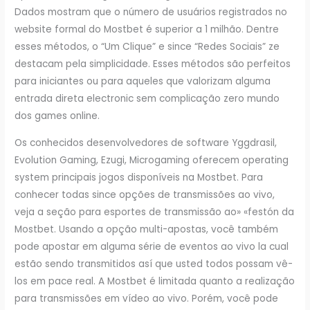
Dados mostram que o número de usuários registrados no
website formal do Mostbet é superior a 1 milhão. Dentre
esses métodos, o “Um Clique” e since “Redes Sociais” ze
destacam pela simplicidade. Esses métodos são perfeitos
para iniciantes ou para aqueles que valorizam alguma
entrada direta electronic sem complicação zero mundo
dos games online.
Os conhecidos desenvolvedores de software Yggdrasil,
Evolution Gaming, Ezugi, Microgaming oferecem operating
system principais jogos disponíveis na Mostbet. Para
conhecer todas since opções de transmissões ao vivo,
veja a seção para esportes de transmissão ao» «festón da
Mostbet. Usando a opção multi-apostas, você também
pode apostar em alguma série de eventos ao vivo la cual
estão sendo transmitidos así que usted todos possam vê-
los em pace real. A Mostbet é limitada quanto a realização
para transmissões em vídeo ao vivo. Porém, você pode