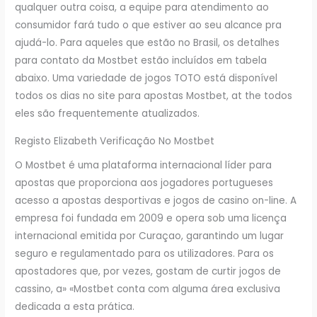
qualquer outra coisa, a equipe para atendimento ao
consumidor fará tudo o que estiver ao seu alcance pra
ajudá-lo. Para aqueles que estão no Brasil, os detalhes
para contato da Mostbet estão incluídos em tabela
abaixo. Uma variedade de jogos TOTO está disponível
todos os dias no site para apostas Mostbet, at the todos
eles são frequentemente atualizados.
Registo Elizabeth Verificação No Mostbet
O Mostbet é uma plataforma internacional líder para
apostas que proporciona aos jogadores portugueses
acesso a apostas desportivas e jogos de casino on-line. A
empresa foi fundada em 2009 e opera sob uma licença
internacional emitida por Curaçao, garantindo um lugar
seguro e regulamentado para os utilizadores. Para os
apostadores que, por vezes, gostam de curtir jogos de
cassino, a» «Mostbet conta com alguma área exclusiva
dedicada a esta prática.