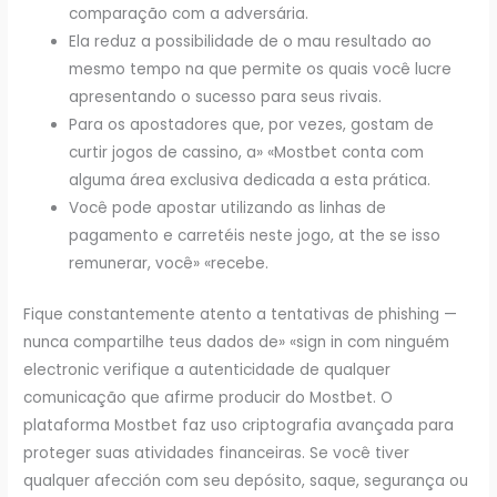
comparação com a adversária.
Ela reduz a possibilidade de o mau resultado ao
mesmo tempo na que permite os quais você lucre
apresentando o sucesso para seus rivais.
Para os apostadores que, por vezes, gostam de
curtir jogos de cassino, a» «Mostbet conta com
alguma área exclusiva dedicada a esta prática.
Você pode apostar utilizando as linhas de
pagamento e carretéis neste jogo, at the se isso
remunerar, você» «recebe.
Fique constantemente atento a tentativas de phishing —
nunca compartilhe teus dados de» «sign in com ninguém
electronic verifique a autenticidade de qualquer
comunicação que afirme producir do Mostbet. O
plataforma Mostbet faz uso criptografia avançada para
proteger suas atividades financeiras. Se você tiver
qualquer afección com seu depósito, saque, segurança ou