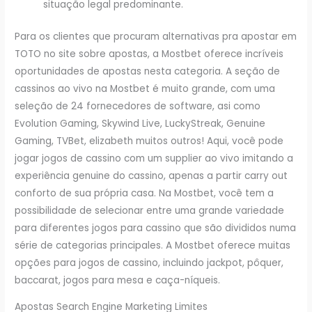
situação legal predominante.
Para os clientes que procuram alternativas pra apostar em
TOTO no site sobre apostas, a Mostbet oferece incríveis
oportunidades de apostas nesta categoria. A seção de
cassinos ao vivo na Mostbet é muito grande, com uma
seleção de 24 fornecedores de software, asi como
Evolution Gaming, Skywind Live, LuckyStreak, Genuine
Gaming, TVBet, elizabeth muitos outros! Aqui, você pode
jogar jogos de cassino com um supplier ao vivo imitando a
experiência genuine do cassino, apenas a partir carry out
conforto de sua própria casa. Na Mostbet, você tem a
possibilidade de selecionar entre uma grande variedade
para diferentes jogos para cassino que são divididos numa
série de categorias principales. A Mostbet oferece muitas
opções para jogos de cassino, incluindo jackpot, pôquer,
baccarat, jogos para mesa e caça-níqueis.
Apostas Search Engine Marketing Limites