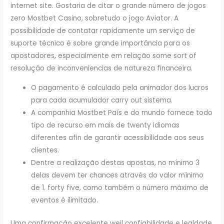
internet site. Gostaria de citar o grande número de jogos
zero Mostbet Casino, sobretudo o jogo Aviator. A
possibilidade de contatar rapidamente um serviço de
suporte técnico é sobre grande importância para os
apostadores, especialmente em relação some sort of
resolução de inconveniencias de natureza financeira.
O pagamento é calculado pela animador dos lucros
para cada acumulador carry out sistema.
A companhia Mostbet País e do mundo fornece todo
tipo de recurso em mais de twenty idiomas
diferentes afin de garantir acessibilidade aos seus
clientes.
Dentre a realização destas apostas, no mínimo 3
delas devem ter chances através do valor mínimo
de 1. forty five, como também o número máximo de
eventos é ilimitado.
Uma confirmação excelente weil confiabilidade e lealdade