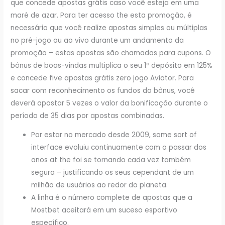
que concede apostas grátis caso você esteja em uma
maré de azar. Para ter acesso the esta promoção, é
necessário que você realize apostas simples ou múltiplas
no pré-jogo ou ao vivo durante um andamento da
promoção – estas apostas são chamadas para cupons. O
bônus de boas-vindas multiplica o seu 1º depósito em 125%
e concede five apostas grátis zero jogo Aviator. Para
sacar com reconhecimento os fundos do bônus, você
deverá apostar 5 vezes o valor da bonificação durante o
período de 35 dias por apostas combinadas.
Por estar no mercado desde 2009, some sort of
interface evoluiu continuamente com o passar dos
anos at the foi se tornando cada vez também
segura – justificando os seus cependant de um
milhão de usuários ao redor do planeta.
A linha é o número complete de apostas que a
Mostbet aceitará em um suceso esportivo
específico.