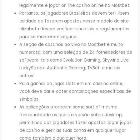
legalmente e jogar on line casino online no Mostbet.
Portanto, os jogadores Brasileiros devem ter» «bem
cuidado ao fazerem apostas nesse modelo de site
elizabeth devem verificar since leis e regulamentos
para se manterem seguros.
A seção de cassinos ao vivo na Mostbet é muito
numerosa, com uma seleção de 24 fornecedores de
software, tais como Evolution Gaming, Skywind Live,
LuckyStreak, Authentic Gaming, TVBet, e muitos
outros!
Para ganhar ao jogar slots em um cassino online,
você deve dar e obter combinações específicas de
símbolos.
As aplicações oferecem some sort of mesma
funcionalidade os quais a versão sobre desktop,
permitindo aos jogadores fazer apostas, jogar jogos
de casino e gerir as suas conta em qualquer lugar
como também a qualquer hora.