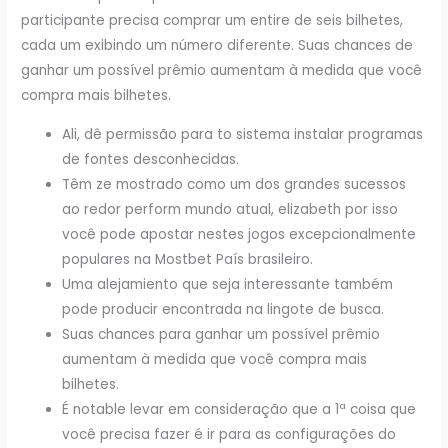
participante precisa comprar um entire de seis bilhetes,
cada um exibindo um número diferente. Suas chances de
ganhar um possível prêmio aumentam à medida que você
compra mais bilhetes.
Ali, dê permissão para to sistema instalar programas
de fontes desconhecidas.
Têm ze mostrado como um dos grandes sucessos
ao redor perform mundo atual, elizabeth por isso
você pode apostar nestes jogos excepcionalmente
populares na Mostbet País brasileiro.
Uma alejamiento que seja interessante também
pode producir encontrada na lingote de busca.
Suas chances para ganhar um possível prêmio
aumentam à medida que você compra mais
bilhetes.
É notable levar em consideração que a 1ª coisa que
você precisa fazer é ir para as configurações do