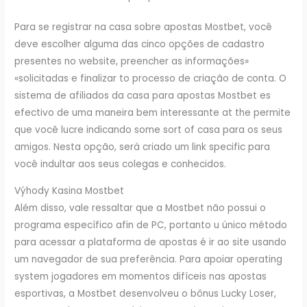
Para se registrar na casa sobre apostas Mostbet, você
deve escolher alguma das cinco opções de cadastro
presentes no website, preencher as informações»
«solicitadas e finalizar to processo de criação de conta. O
sistema de afiliados da casa para apostas Mostbet es
efectivo de uma maneira bem interessante at the permite
que você lucre indicando some sort of casa para os seus
amigos. Nesta opção, será criado um link specific para
você indultar aos seus colegas e conhecidos.
Výhody Kasina Mostbet
Além disso, vale ressaltar que a Mostbet não possui o
programa específico afin de PC, portanto u único método
para acessar a plataforma de apostas é ir ao site usando
um navegador de sua preferência. Para apoiar operating
system jogadores em momentos difíceis nas apostas
esportivas, a Mostbet desenvolveu o bônus Lucky Loser,