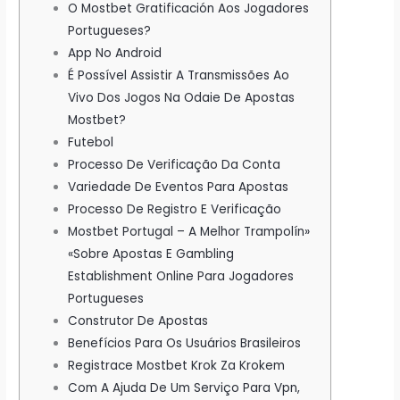
O Mostbet Gratificación Aos Jogadores
Portugueses?
App No Android
É Possível Assistir A Transmissões Ao
r
Vivo Dos Jogos Na Odaie De Apostas
Mostbet?
Futebol
Processo De Verificação Da Conta
Variedade De Eventos Para Apostas
Processo De Registro E Verificação
Mostbet Portugal – A Melhor Trampolín»
«Sobre Apostas E Gambling
Establishment Online Para Jogadores
Portugueses
Construtor De Apostas
Benefícios Para Os Usuários Brasileiros
Registrace Mostbet Krok Za Krokem
Com A Ajuda De Um Serviço Para Vpn,