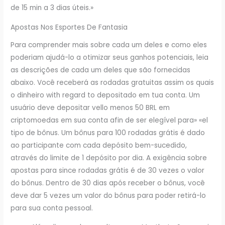
de 15 min a 3 dias úteis.»
Apostas Nos Esportes De Fantasia
Para comprender mais sobre cada um deles e como eles
poderiam ajudá-lo a otimizar seus ganhos potenciais, leia
as descrições de cada um deles que são fornecidas
abaixo. Você receberá as rodadas gratuitas assim os quais
o dinheiro with regard to depositado em tua conta. Um
usuário deve depositar vello menos 50 BRL em
criptomoedas em sua conta afin de ser elegível para» «el
tipo de bônus. Um bônus para 100 rodadas grátis é dado
ao participante com cada depósito bem-sucedido,
através do limite de 1 depósito por dia. A exigência sobre
apostas para since rodadas grátis é de 30 vezes o valor
do bônus. Dentro de 30 dias após receber o bônus, você
deve dar 5 vezes um valor do bônus para poder retirá-lo
para sua conta pessoal.