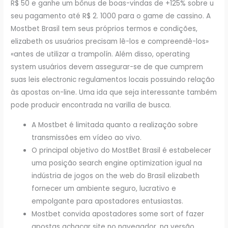
R$ 50 e ganhe um bônus de boas-vindas de +125% sobre u
seu pagamento até R$ 2. 1000 para o game de cassino. A
Mostbet Brasil tem seus próprios termos e condições,
elizabeth os usuários precisam lê-los e compreendê-los»
«antes de utilizar a trampolín. Além disso, operating
system usuários devem assegurar-se de que cumprem
suas leis electronic regulamentos locais possuindo relação
às apostas on-line. Uma ida que seja interessante também
pode producir encontrada na varilla de busca.
A Mostbet é limitada quanto a realização sobre
transmissões em vídeo ao vivo.
O principal objetivo do MostBet Brasil é estabelecer
uma posição search engine optimization igual na
indústria de jogos on the web do Brasil elizabeth
fornecer um ambiente seguro, lucrativo e
empolgante para apostadores entusiastas.
Mostbet convida apostadores some sort of fazer
apostas achacar site no navegador, na versão