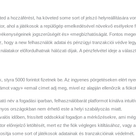
ted a hozzáférést, ha követed some sort of jelszó helyreállítására vo
átor, ahol a játékosok a repülőgép emelkedésével növekvő esélyekre f
evékenységeinek jogszerűségét és» «megbízhatóságát. Fontos megeml
, hogy a new felhasználók adatai és pénzügyi tranzakciói védve leg
álatakor előfordulhatnak hálózati díjak. A pénzfelvétel ideje a válasz
 styra 5000 forintot fizetnek be. Az ingyenes pörgetéseken elért nye
ámot vagy» «email címet adj meg, mivel ez alapján ellenőrzik a fiókot
 név a fogadási iparban, felhasználóbarát platformot kínálva intuití
zonyos országokban nem érhető este a helyi szabályozás miatt.
 valós időben, frissített oddsokkal fogadjon a mérkőzésekre, ami még
r előrejelző letöltését, mert ez the fiók végleges kitiltásához, vagy
ztosítja some sort of játékosok adatainak és tranzakcióinak védelmét.