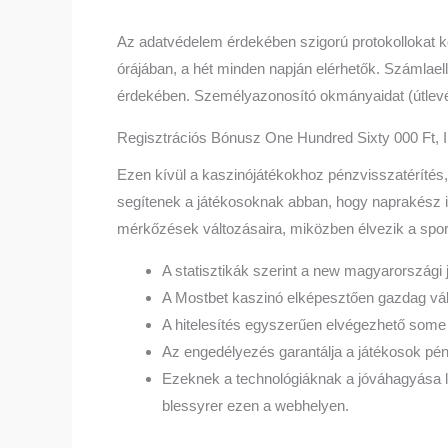
Az adatvédelem érdekében szigorú protokollokat k
órájában, a hét minden napján elérhetők. Számlae
érdekében. Személyazonosító okmányaidat (útlevél
Regisztrációs Bónusz One Hundred Sixty 000 Ft,
Ezen kívül a kaszinójátékokhoz pénzvisszatéríté
segítenek a játékosoknak abban, hogy naprakész i
mérkőzések változásaira, miközben élvezik a spor
A statisztikák szerint a new magyarországi
A Mostbet kaszinó elképesztően gazdag válas
A hitelesítés egyszerűen elvégezhető some 
Az engedélyezés garantálja a játékosok pén
Ezeknek a technológiáknak a jóváhagyása l
blessyrer ezen a webhelyen.