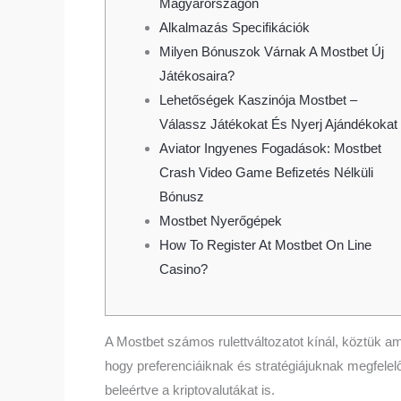
Magyarországon
Alkalmazás Specifikációk
Milyen Bónuszok Várnak A Mostbet Új
Játékosaira?
Lehetőségek Kaszinója Mostbet –
Válassz Játékokat És Nyerj Ajándékokat
Aviator Ingyenes Fogadások: Mostbet
Crash Video Game Befizetés Nélküli
Bónusz
Mostbet Nyerőgépek
How To Register At Mostbet On Line
Casino?
A Mostbet számos rulettváltozatot kínál, köztük am
hogy preferenciáiknak és stratégiájuknak megfelel
beleértve a kriptovalutákat is.