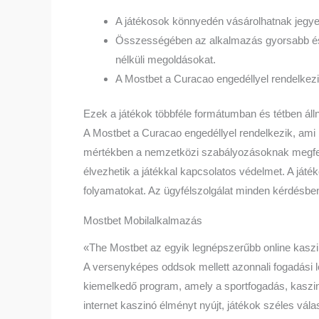
A játékosok könnyedén vásárolhatnak jegyeke
Összességében az alkalmazás gyorsabb és jo
nélküli megoldásokat.
A Mostbet a Curacao engedéllyel rendelkezik
Ezek a játékok többféle formátumban és tétben áll
A Mostbet a Curacao engedéllyel rendelkezik, ami bi
mértékben a nemzetközi szabályozásoknak megfelel
élvezhetik a játékkal kapcsolatos védelmet. A játé
folyamatokat. Az ügyfélszolgálat minden kérdésben
Mostbet Mobilalkalmazás
«The Mostbet az egyik legnépszerűbb online kaszi
A versenyképes oddsok mellett azonnali fogadási l
kiemelkedő program, amely a sportfogadás, kaszin
internet kaszinó élményt nyújt, játékok széles v