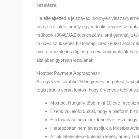
kezelésre.
Ha elfelejtetted a jelszavad, könnyen visszanyerhe
népszerű játék, amely egy virtuális repülésszimul
működik (8048/JAZ licencszám), ami garantálja t
minden szükséges biztonsági intézkedést alkalmaz
nincs tranzakciós díj, míg a new kriptovaluták haszn
általában gyorsan lezajlanak.
Mostbet Payment Approaches»
Az ügyfelek további 250 ingyenes pörgetést kapnak,
regisztráció során fontos, hogy érvényes telefonsz
Mostbet Hungary több mint 10 éve megbízható
Ezenkívül előfordulhat, hogy a platform bi
Élő fogadási funkciónk lehetővé teszi, hogy
Határozottan nem javasoljuk a Mostbet Aviato
A fiók hitelesítése kötelező lépés, amely bi