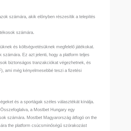
zok számára, akik előnyben részesítik a telepítés
játékosok számára.
tjüknek és költségvetésüknek megfelelő játékokat.
 számára. Ez azt jelenti, hogy a platform teljes
osok biztonságos tranzakciókat végezhetnek, és
UF), ami még kényelmesebbé teszi a fizetési
geket és a sportágak széles választékát kínálja.
t. Összefoglalva, a Mostbet Hungary egy
kosok számára. Mostbet Magyarország átfogó on the
ámára the platform csúcsminőségű szórakozást