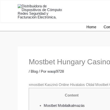
Ir
al
contenido
Home
Com
Mostbet Hungary Casin
/
Blog
/ Por
waop9728
«mostbet Kaszinó Online Hivatalos Oldal Mostbet
Content
Mostbet Mobilalkalmazás