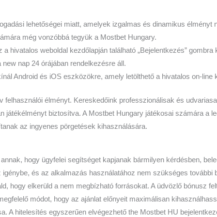
ogadási lehetőségei miatt, amelyek izgalmas és dinamikus élményt 
számára még vonzóbbá tegyük a Mostbet Hungary.
a hivatalos weboldal kezdőlapján található „Bejelentkezés” gombra kel
a new nap 24 órájában rendelkezésre áll.
nál Android és iOS eszközökre, amely letölthető a hivatalos on-line 
ív felhasználói élményt. Kereskedőink professzionálisak és udvariasa
n játékélményt biztosítva. A Mostbet Hungary játékosai számára a 
sítanak az ingyenes pörgetések kihasználására.
annak, hogy ügyfelei segítséget kapjanak bármilyen kérdésben, beleér
sz igénybe, és az alkalmazás használatához nem szükséges további beá
ld, hogy elkerüld a nem megbízható forrásokat. A üdvözlő bónusz felt
egfelelő módot, hogy az ajánlat előnyeit maximálisan kihasználhassa.
. A hitelesítés egyszerűen elvégezhető the Mostbet HU bejelentkezé