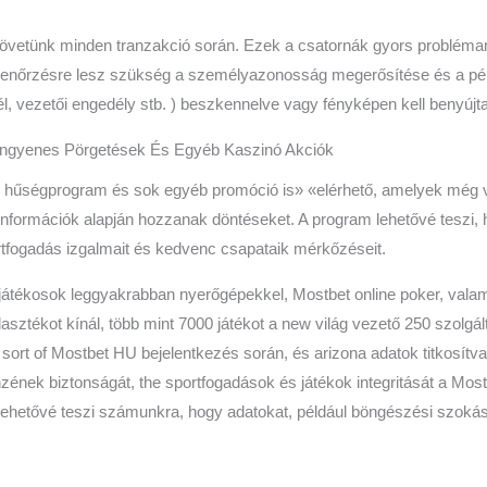
övetünk minden tranzakció során. Ezek a csatornák gyors problémam
llenőrzésre lesz szükség a személyazonosság megerősítése és a pén
, vezetői engedély stb. ) beszkennelve vagy fényképen kell benyújt
 Ingyenes Pörgetések És Egyéb Kaszinó Akciók
s, hűségprogram és sok egyéb promóció is» «elérhető, amelyek még 
nformációk alapján hozzanak döntéseket. A program lehetővé teszi, 
tfogadás izgalmait és kedvenc csapataik mérkőzéseit.
 játékosok leggyakrabban nyerőgépekkel, Mostbet online poker, valam
ztékot kínál, több mint 7000 játékot a new világ vezető 250 szolgálta
sort of Mostbet HU bejelentkezés során, és arizona adatok titkosítva
zének biztonságát, the sportfogadások és játékok integritását a Mos
ehetővé teszi számunkra, hogy adatokat, például böngészési szoká