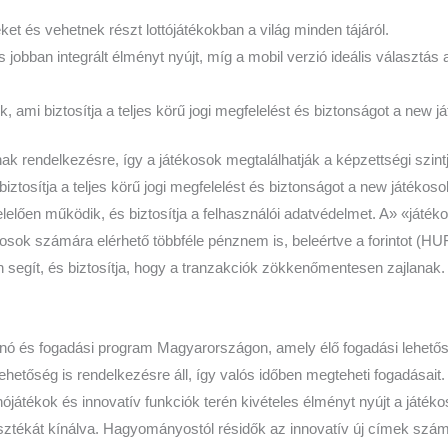
t és vehetnek részt lottójátékokban a világ minden tájáról.
bban integrált élményt nyújt, míg a mobil verzió ideális választás a
, ami biztosítja a teljes körű jogi megfelelést és biztonságot a new 
nak rendelkezésre, így a játékosok megtalálhatják a képzettségi szin
ztosítja a teljes körű jogi megfelelést és biztonságot a new játékosok
ően működik, és biztosítja a felhasználói adatvédelmet. A» «játék
kosok számára elérhető többféle pénznem is, beleértve a forintot (H
 segít, és biztosítja, hogy a tranzakciók zökkenőmentesen zajlanak.
nó és fogadási program Magyarországon, amely élő fogadási lehetősé
ehetőség is rendelkezésre áll, így valós időben megteheti fogadásai
ójátékok és innovatív funkciók terén kivételes élményt nyújt a játé
álasztékát kínálva. Hagyományostól résidők az innovatív új címek sz