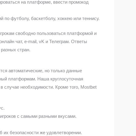
ироваться на платформе, ввести промокод
 по футболу, баскетболу, хоккею или теннису.
 игрокам свободно пользоваться платформой и
лайн чат, e-mail, vK и Телеграм. Ответы
 разных стран.
ятся автоматические, но только данные
нный платформам. Наша круглосуточная
в случае необходимости. Кроме того, Mostbet
с.
игроков с самыми разными вкусами.
об их безопасности же удовлетворении.