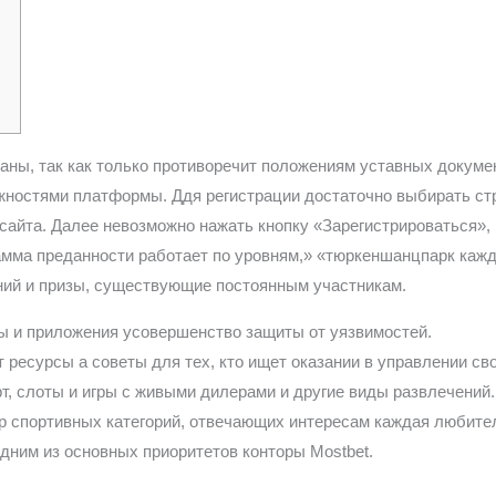
ваны, так как только противоречит положениям уставных докум
жностями платформы. Ддя регистрации достаточно выбирать стр
айта. Далее невозможно нажать кнопку «Зарегистрироваться», 
амма преданности работает по уровням,» «тюркеншанцпарк каж
ий и призы, существующие постоянным участникам.
ы и приложения усовершенство защиты от уязвимостей.
 ресурсы а советы для тех, кто ищет оказании в управлении с
т, слоты и игры с живыми дилерами и другие виды развлечений.
р спортивных категорий, отвечающих интересам каждая любител
дним из основных приоритетов конторы Mostbet.