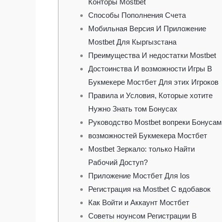
Конторы Mostbet
Способы Пополнения Счета
Мобильная Версия И Приложение
Mostbet Для Кыргызстана
Преимущества И недостатки Mostbet
Достоинства И возможности Игры В
Букмекере Мостбет Для этих Игроков
Правила и Условия, Которые хотите
Нужно Знать том Бонусах
Руководство Mostbet вопреки Бонусам
возможностей Букмекера Мостбет
Mostbet Зеркало: только Найти
Рабочий Доступ?
Приложение Мостбет Для Ios
Регистрация на Mostbet С вдобавок
Как Войти и Аккаунт Мостбет
Советы ноунсом Регистрации В