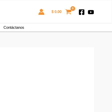
$
0.00
Contáctanos