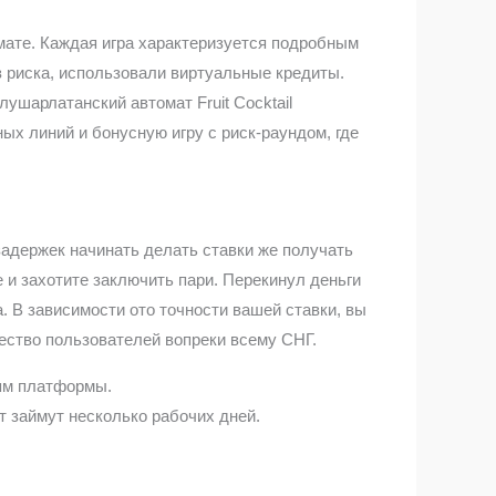
мате. Каждая игра характеризуется подробным
 риска, использовали виртуальные кредиты.
ушарлатанский автомат Fruit Cocktail
х линий и бонусную игру с риск-раундом, где
задержек начинать делать ставки же получать
 и захотите заключить пари. Перекинул деньги
. В зависимости ото точности вашей ставки, вы
ество пользователей вопреки всему СНГ.
иям платформы.
т займут несколько рабочих дней.