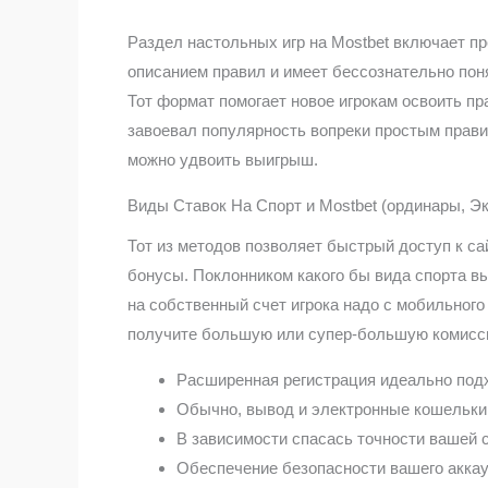
Раздел настольных игр на Mostbet включает п
описанием правил и имеет бессознательно пон
Тот формат помогает новое игрокам освоить пр
завоевал популярность вопреки простым прави
можно удвоить выигрыш.
Виды Ставок На Спорт и Mostbet (ординары, Э
Тот из методов позволяет быстрый доступ к са
бонусы. Поклонником какого бы вида спорта вы
на собственный счет игрока надо с мобильного
получите большую или супер-большую комисси
Расширенная регистрация идеально подх
Обычно, вывод и электронные кошельки 
В зависимости спасась точности вашей 
Обеспечение безопасности вашего аккау