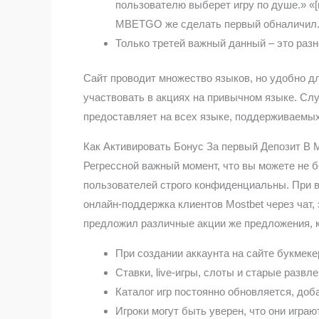
пользователю выберет игру по душе.» «[
MBETGO же сделать первый обналичил
Только третей важный данный – это разн
Сайт проводит множество языков, но удобно дл
участвовать в акциях на привычном языке. Слу
предоставляет на всех языке, поддерживаемых
Как Активировать Бонус За первый Депозит В 
Регрессной важный момент, что вы можете не б
пользователей строго конфиденциальны. При в
онлайн-поддержка клиентов Mostbet через чат,
предложил различные акции же предложения, 
При создании аккаунта на сайте букмек
Ставки, live-игры, слоты и старые раз
Каталог игр постоянно обновляется, доб
Игроки могут быть уверен, что они игра