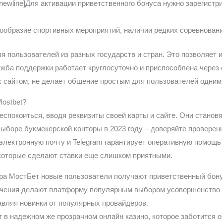
newline]Для активации приветственного бонуса нужно зарегистр
.
ообразие спортивных мероприятий, наличии редких соревнований
я пользователей из разных государств и стран. Это позволяет
жба поддержки работает круглосуточно и приспособлена через он
 сайтом, не делает общение простым для пользователей одним
Mostbet?
еспокоиться, вводя реквизиты своей карты и сайте. Они станов
ыборе букмекерской конторы в 2023 году – доверяйте провере
 электронную почту и Telegram гарантирует оперативную помощь 
которые сделают ставки еще слишком приятными.
ера МостБет новые пользователи получают приветственный бону
влечения делают платформу популярным выбором усовершенство 
авляя новинки от популярных провайдеров.
ют в надежном же прозрачном онлайн казино, которое заботится 