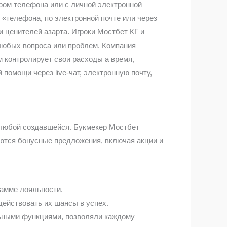
ром телефона или с личной электронной
 «телефона, по электронной почте или через
и ценителей азарта. Игроки Мостбет КГ и
 любых вопроса или проблем. Компания
м контролирует свои расходы а время,
помощи через live-чат, электронную почту,
 любой создавшейся. Букмекер Мостбет
ляются бонусные предложения, включая акции и
рамме лояльности.
адействовать их шансы в успех.
льными функциями, позволяли каждому