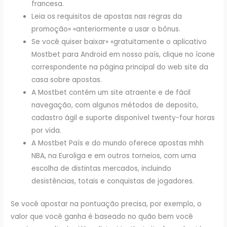
francesa.
Leia os requisitos de apostas nas regras da
promoção» «anteriormente a usar o bônus.
Se você quiser baixar» «gratuitamente o aplicativo
Mostbet para Android em nosso país, clique no ícone
correspondente na página principal do web site da
casa sobre apostas.
A Mostbet contém um site atraente e de fácil
navegação, com algunos métodos de deposito,
cadastro ágil e suporte disponível twenty-four horas
por vida.
A Mostbet País e do mundo oferece apostas mhh
NBA, na Euroliga e em outros torneios, com uma
escolha de distintas mercados, incluindo
desistências, totais e conquistas de jogadores.
Se você apostar na pontuação precisa, por exemplo, o
valor que você ganha é baseado no quão bem você