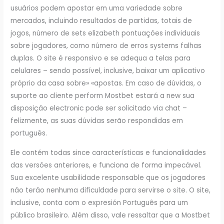
usuários podem apostar em uma variedade sobre
mercados, incluindo resultados de partidas, totais de
jogos, número de sets elizabeth pontuações individuais
sobre jogadores, como número de erros systems falhas
duplas. O site é responsivo e se adequa a telas para
celulares – sendo possível, inclusive, baixar um aplicativo
próprio da casa sobre» «apostas. Em caso de dúvidas, o
suporte ao cliente perform Mostbet estará a new sua
disposição electronic pode ser solicitado via chat –
felizmente, as suas dúvidas serão respondidas em
português.
Ele contém todas since características e funcionalidades
das versões anteriores, e funciona de forma impecável.
Sua excelente usabilidade responsable que os jogadores
não terão nenhuma dificuldade para servirse o site. O site,
inclusive, conta com o expresión Português para um
público brasileiro. Além disso, vale ressaltar que a Mostbet