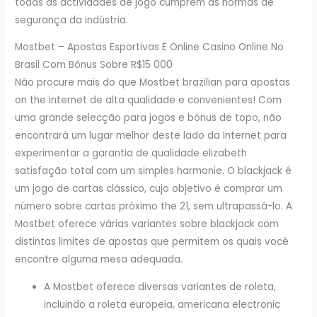
todas as actividades de jogo cumprem as normas de
segurança da indústria.
Mostbet – Apostas Esportivas E Online Casino Online No
Brasil Com Bônus Sobre R$15 000
Não procure mais do que Mostbet brazilian para apostas
on the internet de alta qualidade e convenientes! Com
uma grande selecção para jogos e bónus de topo, não
encontrará um lugar melhor deste lado da Internet para
experimentar a garantia de qualidade elizabeth
satisfação total com um simples harmonie. O blackjack é
um jogo de cartas clássico, cujo objetivo é comprar um
número sobre cartas próximo the 21, sem ultrapassá-lo. A
Mostbet oferece várias variantes sobre blackjack com
distintas limites de apostas que permitem os quais você
encontre alguma mesa adequada.
A Mostbet oferece diversas variantes de roleta,
incluindo a roleta europeia, americana electronic