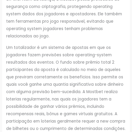
segurança como criptografia, protegendo operating
system dados dos jogadores e apostadores. Ele também
tem ferramentas pro jogo responsável, evitando que
operating system jogadores tenham problemas
relacionados ao jogo.
Um totalizador é um sistema de apostas em que os
jogadores fazem previsões sobre operating-system
resultados dos eventos. O fundo sobre prêmio total 2
participantes da aposta é calculado no meio de aqueles
que previram corretamente os beneficios. Isso permite os
quais você ganhe uma quantia significativa sobre dinheiro
com alguma previsão bem-sucedida. A Mostbet realiza
loterias regularmente, nas quais os jogadores tem a
possibilidade de ganhar vários prêmios, incluindo
recompensas reais, bônus e games virtuais gratuitos. A
participação em loterias geralmente requer a new compra
de bilhetes ou o cumprimento de determinadas condições.