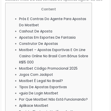
Content
Prós E Contras Do Agente Para Apostas
s
Do Mostbet
Cashout De Aposta
Apostas Em Esportes De Fantasia
Construtor De Apostas
Mostbet – Apostas Esportivas E On Line
Casino Online No Brasil Com Bônus Sobre
c
R$15 000
Mostbet Código Promocional 2025
Jogos Com Jackpot
Mostbet É Legal No Brasil?
Tipos De Apostas Esportivas
«guia De Login Mostbet
a
Por Que Mostbet Não Está Funcionando?
Aplikace Mostbet