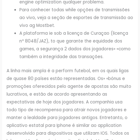
engine optimization qualquer problema.
Para conhecer todas while opções de transmissões
ao vivo, veja a seção de esportes de transmissão ao
vivo ag Mostbet.
A plataforma ie sob a licença de Curaçao (licença
nº 8048/JAZ), to que garante the equidade dos
games, a segurança 2 dados dos jogadores» «como
também a integridade das transações.
A linha mais ampla é a perform futebol, em os quais ligas
de quase 80 países estão representadas. Os» «bónus e
promoções oferecidos pelo agente de apostas são muito
lucrativos, e estão de acordo apresentando as
expectativas de hoje dos jogadores. A companhia usa
todo tipo de recompensa para atrair novos jogadores e
manter a lealdade para jogadores antigos. Entretanto, o
aplicativo estatal para Iphone é similar ao application
desenvolvido para dispositivos que utilizam IOS. Todos os