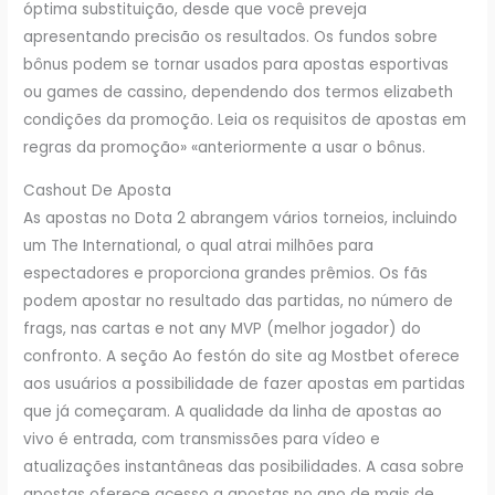
óptima substituição, desde que você preveja
apresentando precisão os resultados. Os fundos sobre
bônus podem se tornar usados para apostas esportivas
ou games de cassino, dependendo dos termos elizabeth
condições da promoção. Leia os requisitos de apostas em
regras da promoção» «anteriormente a usar o bônus.
Cashout De Aposta
As apostas no Dota 2 abrangem vários torneios, incluindo
um The International, o qual atrai milhões para
espectadores e proporciona grandes prêmios. Os fãs
podem apostar no resultado das partidas, no número de
frags, nas cartas e not any MVP (melhor jogador) do
confronto. A seção Ao festón do site ag Mostbet oferece
aos usuários a possibilidade de fazer apostas em partidas
que já começaram. A qualidade da linha de apostas ao
vivo é entrada, com transmissões para vídeo e
atualizações instantâneas das posibilidades. A casa sobre
apostas oferece acesso a apostas no ano de mais de