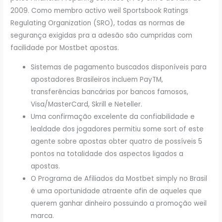
2009. Como membro activo weil Sportsbook Ratings
Regulating Organization (SRO), todas as normas de
segurança exigidas pra a adesão são cumpridas com
facilidade por Mostbet apostas.
Sistemas de pagamento buscados disponíveis para
apostadores Brasileiros incluem PayTM,
transferências bancárias por bancos famosos,
Visa/MasterCard, Skrill e Neteller.
Uma confirmação excelente da confiabilidade e
lealdade dos jogadores permitiu some sort of este
agente sobre apostas obter quatro de possíveis 5
pontos na totalidade dos aspectos ligados a
apostas.
O Programa de Afiliados da Mostbet simply no Brasil
é uma oportunidade atraente afin de aqueles que
querem ganhar dinheiro possuindo a promoção weil
marca.