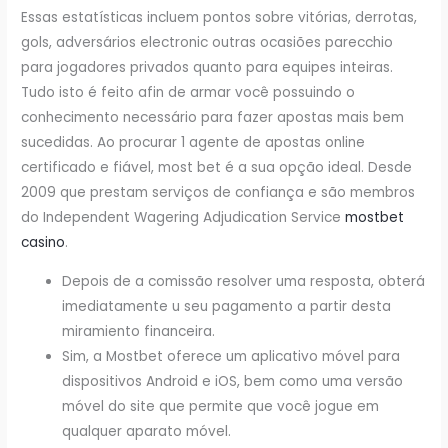
Essas estatísticas incluem pontos sobre vitórias, derrotas,
gols, adversários electronic outras ocasiões parecchio
para jogadores privados quanto para equipes inteiras.
Tudo isto é feito afin de armar você possuindo o
conhecimento necessário para fazer apostas mais bem
sucedidas. Ao procurar 1 agente de apostas online
certificado e fiável, most bet é a sua opção ideal. Desde
2009 que prestam serviços de confiança e são membros
do Independent Wagering Adjudication Service
mostbet
casino
.
Depois de a comissão resolver uma resposta, obterá
imediatamente u seu pagamento a partir desta
miramiento financeira.
Sim, a Mostbet oferece um aplicativo móvel para
dispositivos Android e iOS, bem como uma versão
móvel do site que permite que você jogue em
qualquer aparato móvel.