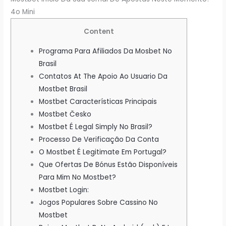
4o Mini
Content
s
Programa Para Afiliados Da Mosbet No
Brasil
Contatos At The Apoio Ao Usuario Da
Mostbet Brasil
Mostbet Características Principais
Mostbet Česko
c
Mostbet É Legal Simply No Brasil?
Processo De Verificação Da Conta
O Mostbet É Legitimate Em Portugal?
Que Ofertas De Bónus Estão Disponíveis
Para Mim No Mostbet?
Mostbet Login:
a
Jogos Populares Sobre Cassino No
Mostbet