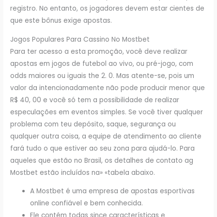
registro. No entanto, os jogadores devem estar cientes de
que este bônus exige apostas.
Jogos Populares Para Cassino No Mostbet
Para ter acesso a esta promoção, você deve realizar
apostas em jogos de futebol ao vivo, ou pré-jogo, com
odds maiores ou iguais the 2. 0. Mas atente-se, pois um
valor da intencionadamente não pode producir menor que
R$ 40, 00 e você só tem a possibilidade de realizar
especulações em eventos simples. Se você tiver qualquer
problema com teu depósito, saque, segurança ou
qualquer outra coisa, a equipe de atendimento ao cliente
fará tudo o que estiver ao seu zona para ajudá-lo. Para
aqueles que estão no Brasil, os detalhes de contato ag
Mostbet estão incluídos na» «tabela abaixo.
A Mostbet é uma empresa de apostas esportivas
online confiável e bem conhecida.
Ele contém todas since características e