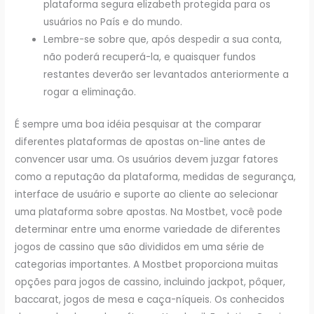
plataforma segura elizabeth protegida para os
usuários no País e do mundo.
Lembre-se sobre que, após despedir a sua conta,
não poderá recuperá-la, e quaisquer fundos
restantes deverão ser levantados anteriormente a
rogar a eliminação.
É sempre uma boa idéia pesquisar at the comparar
diferentes plataformas de apostas on-line antes de
convencer usar uma. Os usuários devem juzgar fatores
como a reputação da plataforma, medidas de segurança,
interface de usuário e suporte ao cliente ao selecionar
uma plataforma sobre apostas. Na Mostbet, você pode
determinar entre uma enorme variedade de diferentes
jogos de cassino que são divididos em uma série de
categorias importantes. A Mostbet proporciona muitas
opções para jogos de cassino, incluindo jackpot, pôquer,
baccarat, jogos de mesa e caça-níqueis. Os conhecidos