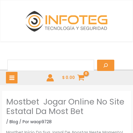
Ir
al
contenido
B
$
0.00
MAIN
MENU
Mostbet ️ Jogar Online No Site
Estatal Da Most Bet
u
/
Blog
/ Por
waop9728
Mostbet Início Da Sua Jornal De Apostas Neste Momento!