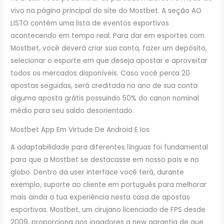
vivo na página principal do site do Mostbet. A seção AO
LISTO contém uma lista de eventos esportivos
acontecendo em tempo real. Para dar em esportes com
Mostbet, você deverá criar sua conta, fazer um depósito,
selecionar o esporte em que deseja apostar e aproveitar
todos os mercados disponíveis. Caso você perca 20
apostas seguidas, será creditada no ano de sua conta
alguma aposta grátis possuindo 50% do canon nominal
médio para seu saldo desorientado.
Mostbet App Em Virtude De Android E Ios
A adaptabilidade para diferentes línguas foi fundamental
para que a Mostbet se destacasse em nosso país e no
globo. Dentro da user interface você terá, durante
exemplo, suporte ao cliente em português para melhorar
mais ainda a tua experiência nesta casa de apostas
esportivas. Mostbet, um cirujano licenciado de FPS desde
2009, proporciona aos jogadores a new garantia de que