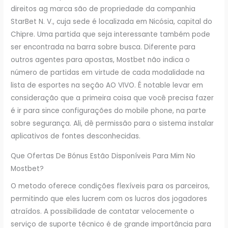
direitos ag marca são de propriedade da companhia
StarBet N. V., cuja sede é localizada em Nicósia, capital do
Chipre. Uma partida que seja interessante também pode
ser encontrada na barra sobre busca. Diferente para
outros agentes para apostas, Mostbet não indica o
número de partidas em virtude de cada modalidade na
lista de esportes na seção AO VIVO. É notable levar em
consideração que a primeira coisa que você precisa fazer
é ir para since configurações do mobile phone, na parte
sobre segurança. Ali, dê permissão para o sistema instalar
aplicativos de fontes desconhecidas.
Que Ofertas De Bónus Estão Disponíveis Para Mim No
Mostbet?
O metodo oferece condições flexíveis para os parceiros,
permitindo que eles lucrem com os lucros dos jogadores
atraídos. A possibilidade de contatar velocemente o
serviço de suporte técnico é de grande importância para