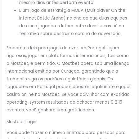
mesmo dias antes perform evento.
É um jogo de estratégia MOBA (Multiplayer On the
internet Battle Arena) no ano de que duas equipes
de cinco jogadores lutam entre dans le cas où na
tentativa sobre destruir o corona do adversário.
Embora as leis para jogos de azar em Portugal sejam
rigorosas, jogar em plataformas internacionais, tais como
o Mostbet, é permitido. O Mostbet opera sob uma licença
internacional emitida por Curaçao, garantindo que a
trampolín siga os padrões regulatórios globais. Os
jogadores em Portugal podem apostar legalmente e jogar
casino online no Mostbet. Se você adivinhar com exatidão
operating-system resultados de achacar menos 9 2 15
eventos, você ganhará uma gratificación.
Mostbet Login:
Você pode trazer o número ilimitado para pessoas para