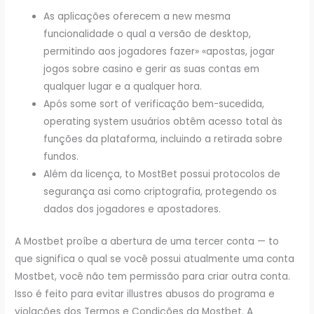
As aplicações oferecem a new mesma
funcionalidade o qual a versão de desktop,
permitindo aos jogadores fazer» «apostas, jogar
jogos sobre casino e gerir as suas contas em
qualquer lugar e a qualquer hora.
Após some sort of verificação bem-sucedida,
operating system usuários obtêm acesso total às
funções da plataforma, incluindo a retirada sobre
fundos.
Além da licença, to MostBet possui protocolos de
segurança asi como criptografia, protegendo os
dados dos jogadores e apostadores.
A Mostbet proíbe a abertura de uma tercer conta — to
que significa o qual se você possui atualmente uma conta
Mostbet, você não tem permissão para criar outra conta.
Isso é feito para evitar illustres abusos do programa e
violações dos Termos e Condições da Mostbet. A