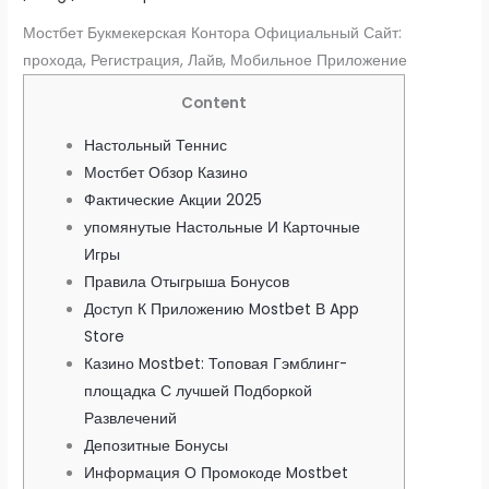
Мостбет Букмекерская Контора Официальный Сайт:
прохода, Регистрация, Лайв, Мобильное Приложение
Content
s
Настольный Теннис
Мостбет Обзор Казино
Фактические Акции 2025
упомянутые Настольные И Карточные
Игры
c
Правила Отыгрыша Бонусов
Доступ К Приложению Mostbet В App
Store
Казино Mostbet: Топовая Гэмблинг-
площадка С лучшей Подборкой
Развлечений
a
Депозитные Бонусы
Информация О Промокоде Mostbet