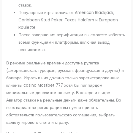
ставок.
Популярные игры включают American Blackjack,
Caribbean Stud Poker, Texas Hold’em и European
Roulette.
После завершения верификации вы сможете избегать
всеми функциями платформы, включая вывод
неснижаемых.
В режиме реальные времени доступна рулетка
(американская, турецкая, русская, французская и другие) и
баккара. Играть в них должно только зарегистрированные
клиенты casino Mostbet 777 хотя бы пиппардом
минимальным депозитом на счету. В покере и в игре
Авиатор ставки на реальные деньги даже обязательны. Во
всех вариантах регистрации вы нужно принять
обстоятельств пользовательского соглашения, выбрать
валюту игрового счета и страну.