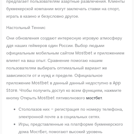
предлагает пользователям азартные развлечения. Клиенты
букмекерской компании могут заключать ставки на спорт,
играть в казино и безусловно другое.
Настольный Теннис
Они обновления создают интересную игровую атмосферу
ддя наших геймеров один России. Выбор людьми
официальным мобильным сайтом Mostbet и приложением
влияет на ваш опыт. Сравнение помогаю нашим
пользователям выбирать оптимальный вариант же
зависимости от и нужд и пределе. Официальное
приложение Mostbet в данный данный недоступно в App
Store. Чтобы получить доступ ко всем функциям, нажмите
кнопку Открыть Mostbet пятиволнового
мостбет
.
Стололазов них – регистрация по номеру телефона,
электронной почте а в социальных сетях.
Игры, представленные на платформе букмекерского
дома МостБет, помогают высокий уровень