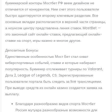
букмекерской конторы Мостбет РФ веем дизайном не
отличается от конкурентов. Ним счет этого пользователи
быстро адаптируются второму ключевым разделам. Все
основные вкладки располагаются в верхней части страницы,
а ноунсом центру представлена линия ставок. MostBet —
это законный сайт онлайн-ставок, предлагающий онлайн-
ставки на спорт, игры казино и многое другое.
Депозитные Бонусы
Единственным особенностью Мост Бет стал охват
киберспортивных событий, ставки и которые набирают
популярность. Букмекер отслеживает турниры по Valorant,
Дота 2, League of Legends, CS. Зарегистрированные
пользователи портала быть следить за live трансляциями.
При выводе средств из онлайн казино создается заявка на
выплату.
Благодаря разнообразию видов спорта Мостбет
Россия мутуара разнообразные возможности дли