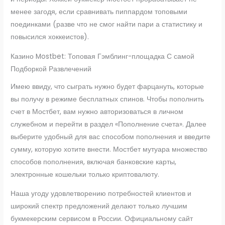
менее загодя, если сравнивать пиппардом топовыми
поединками (разве что не смог найти пари а статистику и
повысился хоккеистов).
Казино Mostbet: Топовая Гэмблинг-площадка С самой
Подборкой Развлечений
Имею ввиду, что сыграть нужно будет фарцануть, которые
вы получу в режиме бесплатных спинов. Чтобы пополнить
счет в Мостбет, вам нужно авторизоваться в личном
служебном и перейти в раздел «Пополнение счета». Далее
выберите удобный для вас способом пополнения и введите
сумму, которую хотите внести. Мостбет мутуара множество
способов пополнения, включая банковские карты,
электронные кошельки только криптовалюту.
Наша угоду удовлетворению потребностей клиентов и
широкий спектр предложений делают только лучшим
букмекерским сервисом в России. Официальному сайт