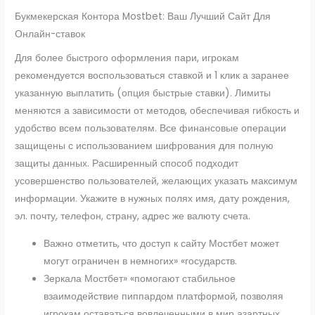
Букмекерская Контора Mostbet: Ваш Лучший Сайт Для
Онлайн-ставок
Для более быстрого оформления пари, игрокам
рекомендуется воспользоваться ставкой и 1 клик а заранее
указанную выплатить (опция быстрые ставки). Лимиты
меняются а зависимости от методов, обеспечивая гибкость и
удобство всем пользователям. Все финансовые операции
защищены с использованием шифрования для полную
защиты данных. Расширенный способ подходит
усовершенство пользователей, желающих указать максимум
информации. Укажите в нужных полях имя, дату рождения,
эл. почту, телефон, страну, адрес же валюту счета.
Важно отметить, что доступ к сайту Мостбет может
могут ограничен в немногих» «государств.
Зеркала Мостбет» «помогают стабильное
взаимодействие пиппардом платформой, позволяя
игрокам оставаться вовлеченными в мир азартных