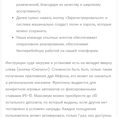
развлечений, благодаря их качеству и широкому
ассортименту.
Далее нужно нажать кнопку «Зарегистрироваться», и
система машинально создаст логин и пароль, которые
можно сохранить.
Наша команда опытных агентов обеспечивает
оперативное реагирование, обеспечивая
бесперебойную работой на нашей платформе.
Инструкции судя загрузке и установке есть на вкладке вверху
слева (кнопка «Скачать»). Сложности быть быть только также
получении приложения ддя Айфона, его может не оказаться
а региональном магазине. Фриспины выдаются для
конкретном игровых автоматов со фиксированными
ставками ₽5-10. Максимум можно приобрести до х10
остального депозита, по который выданы, если другое не»
«оставлено в условиях награды. Каждое поощрение
пользователь может активировать только 1 раз, них доступны