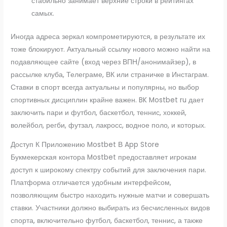
стабильно занимает верхние строки в рейтингах
самых.
Иногда адреса зеркал компрометируются, в результате их
тоже блокируют. Актуальный ссылку нового можно найти на
подавляющее сайте (вход через ВПН/анонимайзер), в
рассылке клуба, Телеграме, ВК или страничке в Инстаграм.
Ставки в спорт всегда актуальны и популярны, но выбор
спортивных дисциплин крайне важен. BK Mostbet ru дает
заключить пари и футбол, баскетбол, теннис, хоккей,
волейбол, регби, футзал, лакросс, водное поло, и которых.
Доступ К Приложению Mostbet В App Store
Букмекерская контора Mostbet предоставляет игрокам
доступ к широкому спектру событий для заключения пари.
Платформа отличается удобным интерфейсом,
позволяющим быстро находить нужные матчи и совершать
ставки. Участники должно выбирать из бесчисленных видов
спорта, включительно футбол, баскетбол, теннис, а также