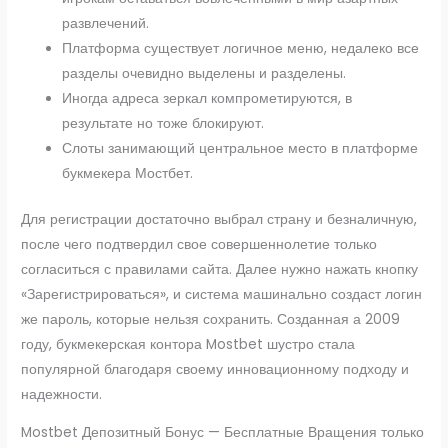
развлечений.
Платформа существует логичное меню, недалеко все
разделы очевидно выделены и разделены.
Иногда адреса зеркал компрометируются, в
результате но тоже блокируют.
Слоты занимающий центральное место в платформе
букмекера Мостбет.
Для регистрации достаточно выбрал страну и безналичную,
после чего подтвердил свое совершеннолетие только
согласиться с правилами сайта. Далее нужно нажать кнопку
«Зарегистрироваться», и система машинально создаст логин
же пароль, которые нельзя сохранить. Созданная а 2009
году, букмекерская контора Mostbet шустро стала
популярной благодаря своему инновационному подходу и
надежности.
Mostbet Депозитный Бонус — Бесплатные Вращения только