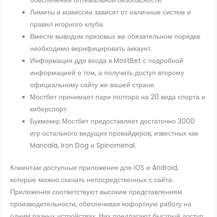
обеспечения оптимальной безопасности.
Лимиты и комиссии зависят от наличные систем и
правил игорного клуба.
Вместе выводом призовых же обязательном порядке
необходимо верифицировать аккаунт.
Информация ддя входа в MostBet с подробной
информацией о том, а получить доступ второму
официальному сайту же вашей стране.
Мостбет принимает пари полтора на 20 вида спорта и
киберспорт.
Букмекер Мостбет предоставляет достаточно 3000
игр остального ведущих провайдеров, известных как
Mancala, Iron Dog и Spinomenal.
Клиентам доступные приложения для iOS и Android,
которые можно скачать непосредственных с сайта.
Приложения соответствуют высоким представлениям
производительности, обеспечивая кофортную работу на
одним разных устройствах. Них предлагают быстрый доступ