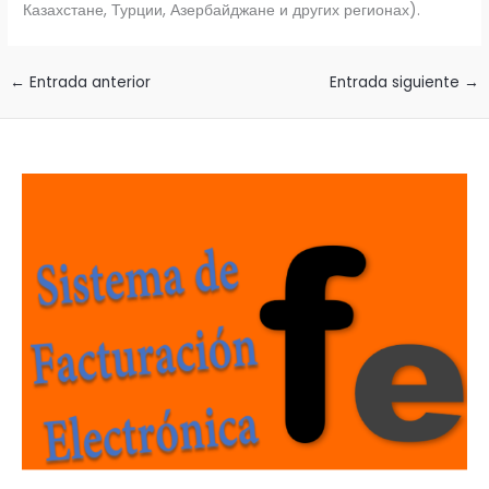
Казахстане, Турции, Азербайджане и других регионах).
←
Entrada anterior
Entrada siguiente
→