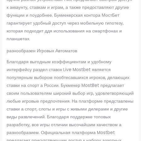
к аккаунту, ставкам и играм, а также предоставляют другие
функции и поудобнее. Букмекерская контора МостБет
гарантирует удобный доступ через мобильную гипотезу,
которая подходит ддя использования на смартфонах и
планшетах.
разнообразен Игровых Автоматов
Благодаря выгодным коэффициентам и удобному
интерфейсу раздел ставок Live Mostbet является
популярным выбором пообтесавшихся игроков, делающих
ставки на спорт а России. Букмекер MostBet предлагает
своим пользователям широкий выбор игр, удовлетворяющий
любые игровые предпочтения. На платформе представлены
ставки а спорт, слоты и игры с живыми дилерами и другие
виды развлечений. Благодаря поддержке топовых
разработку, все игры отличии высочайшим качеством а
разнообразием. Официальная платформа Mostbet
предлагает присутствующим доступ к набору азартных