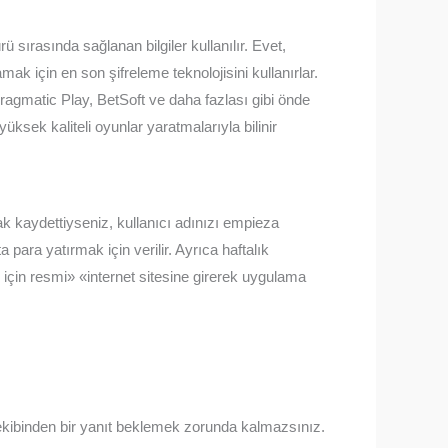
ırasında sağlanan bilgiler kullanılır. Evet,
k için en son şifreleme teknolojisini kullanırlar.
ragmatic Play, BetSoft ve daha fazlası gibi önde
yüksek kaliteli oyunlar yaratmalarıyla bilinir
ak kaydettiyseniz, kullanıcı adınızı empieza
para yatırmak için verilir. Ayrıca haftalık
 için resmi» «internet sitesine girerek uygulama
 ekibinden bir yanıt beklemek zorunda kalmazsınız.