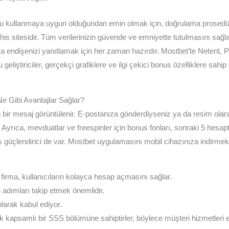
u kullanmaya uygun olduğundan emin olmak için, doğrulama prosedürü s
 sitesidir. Tüm verilerinizin güvende ve emniyette tutulmasını sağlama
a endişenizi yanıtlamak için her zaman hazırdır. Mostbet’te Netent, P
geliştiriciler, gerçekçi grafiklere ve ilgi çekici bonus özelliklere sahip 
e Gibi Avantajlar Sağlar?
ren bir mesaj görüntülenir. E-postanıza gönderdiyseniz ya da resim olar
Ayrıca, mevduatlar ve freespinler için bonus fonları, sonraki 5 hesapta 
s güçlendirici de var. Mostbet uygulamasını mobil cihazınıza indirmek
n firma, kullanıcıların kolayca hesap açmasını sağlar.
en adımları takip etmek önemlidir.
larak kabul ediyor.
ek kapsamlı bir SSS bölümüne sahiptirler, böylece müşteri hizmetleri