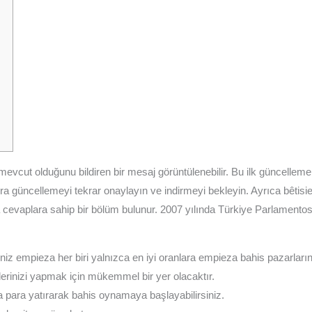
evcut olduğunu bildiren bir mesaj görüntülenebilir. Bu ilk güncelleme
a güncellemeyi tekrar onaylayın ve indirmeyi bekleyin. Ayrıca bêtis
eza cevaplara sahip bir bölüm bulunur. 2007 yılında Türkiye Parlament
niz empieza her biri yalnızca en iyi oranlara empieza bahis pazarlarına
erinizi yapmak için mükemmel bir yer olacaktır.
 para yatırarak bahis oynamaya başlayabilirsiniz.