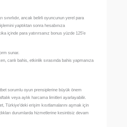
sınırlıdır, ancak belirli oyuncunun yerel para
işlemini yaptıktan sonra hesabınıza
akika içinde para yatırırsanız bonus yüzde 125’e
form sunar.
n, canlı bahis, etkinlik sırasında bahis yapmanıza
ostbet sorumlu oyun prensiplerine büyük önem
ftalık veya aylık harcama limitleri ayarlayabilir.
tbet, Türkiye’deki erişim kısıtlamalarını aşmak için
adıkları durumlarda hizmetlerine kesintisiz devam