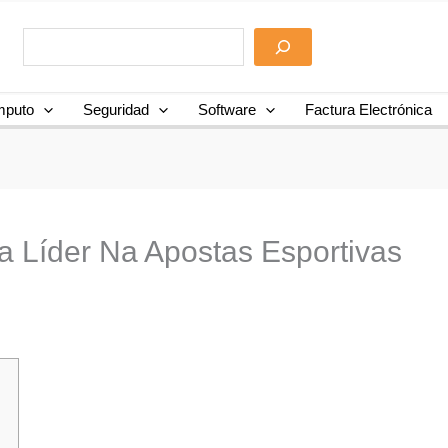
puto
Seguridad
Software
Factura Electrónica
Da Líder Na Apostas Esportivas