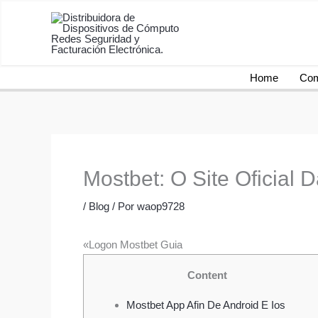
Ir
al
contenido
Home
Com
Mostbet: O Site Oficial 
/
Blog
/ Por
waop9728
«Logon Mostbet Guia
Content
Mostbet App Afin De Android E Ios