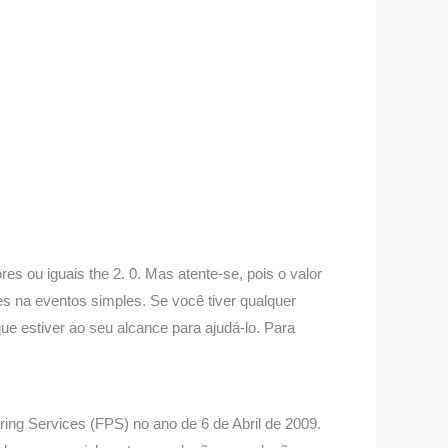
s ou iguais the 2. 0. Mas atente-se, pois o valor
s na eventos simples. Se você tiver qualquer
ue estiver ao seu alcance para ajudá-lo. Para
ring Services (FPS) no ano de 6 de Abril de 2009.