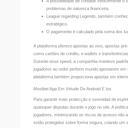
A possibilidade de contatar velocemente o 
problemas de natureza financeira.
League regarding Legends, também conheci
estratégico.
O pagamento é calculado pela soma dos lu
A plataforma oferece apostas ao vivo, apostas pr
como cartões de crédito, e-wallets e transferênc
Durante esse speed, a companhia manteve padrões
jogadores ao redor perform mundo apostarem em ev
plataforma também proporciona apostas em interne
Mostbet App Em Virtude De Android E Ios
Para garantir mais protecção e serenidad de espír
quaisquer disputas durante o jogo no site. A polít
jogadores, minimizando os riscos de acesso não a
estão protegidos sobre forma segura, criando um a