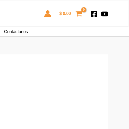
$
0.00
Contáctanos