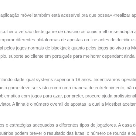
ua aplicação móvel também está acessível pra que possa» «realizar a
escolher a versão deste game de cassino os quais melhor se adapta 
mparar diferentes plataformas de apostas on-line antes de decidir u
l pelos jogos normais de blackjack quanto pelos jogos ao vivo na M
plo, suporte ao cliente em português para melhorar cependant ainda 
ndo idade igual systems superior a 18 anos. Incentivamos operatin
e o game deve ser visto como uma manera de entretenimento, não c
matica com jogos para azar, por prefer, procure ajuda profissional.
ator. A linha é o número overall de apostas la cual a Mostbet aceita
s e estratégias adequados a diferentes tipos de jogadores. A casa d
 usuários podem prever o resultado das lutas, o número de rounds e 