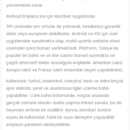
yöntemlerini sunar.
Android Empieza Ios Için Mostbet Uygulaması
TRY cinsinden em virtude de yatırarak, hesabınıza güvenilir
dolar veya european alabilirsiniz. Android ve iOS için özel
uygulamalar sunulmakta olup, mobil uyumlu website sitesi
üzerinden para hizmet verilmektedir. Platform, Türkiye’de
popüler bir bahis ve on line casino hizmeti sunmakta ve
çeşitli alternatif linkler aracılığıyla erişilebilir. Amerikan ruleti,
Avrupa ruleti ve Fransız ruleti arasından seçim yapabilirsiniz.
Kullanıcılar, futbol, basketbol, voleybol, tenis ve daha birçok
spor dalında, yerel ve uluslararası ligler üzerine bahis
yapabilirler. Canlı bahis bölümünde, maçlar sırasında
gerçek zamanlı olarak» «bahis yapma imkanı sunulur, bu da
heyecanı arttıran bir özelliktir. Ayrıca, Mostbet Aviator
oyunu ile kullanıcılar, farklı bir oyun deneyimi yaşayabilir
empieza şanslarını deneyebilirler.