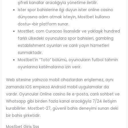
şifreli kanallar aracılığıyla yönetime iletilir.
İster spor bahislerine ilgi duyun ister online casino
dünyasına adım atmak isteyin, Mostbet kullanıcı
dostu» «bir platform sunar.
MostBet. com Curacao lisanslıdır ve yaklaşık hundred
farklı ülkedeki oyunculara spor bahisleri, gambling
establishment oyunları ve canlı yayın hizmetleri
sunmaktadır.
Mostbet’in “Toto” bölümü, oyuncuların futbol tahmin
oyunlarına katılmalarına izin verir.
Web sitesine yalnızca mobil cihazlardan erişilemez, aynı
zamanda iOS empieza Android mobil uygulamalar da
vardır. Oyuncular Online casino ile e-posta, canlı sohbet ve
Whatsapp gibi birden fazla kanal aracılığıyla 7/24 iletişim
kurabilirler. Mostbet-27, güvenli bahis deneyimi sunan deki
bir bahis şirketidir.
Mostbet Giriş Sss