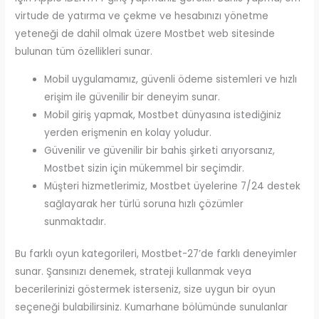
virtude de yatırma ve çekme ve hesabınızı yönetme
yeteneği de dahil olmak üzere Mostbet web sitesinde
bulunan tüm özellikleri sunar.
Mobil uygulamamız, güvenli ödeme sistemleri ve hızlı
erişim ile güvenilir bir deneyim sunar.
Mobil giriş yapmak, Mostbet dünyasına istediğiniz
yerden erişmenin en kolay yoludur.
Güvenilir ve güvenilir bir bahis şirketi arıyorsanız,
Mostbet sizin için mükemmel bir seçimdir.
Müşteri hizmetlerimiz, Mostbet üyelerine 7/24 destek
sağlayarak her türlü soruna hızlı çözümler
sunmaktadır.
Bu farklı oyun kategorileri, Mostbet-27’de farklı deneyimler
sunar. Şansınızı denemek, strateji kullanmak veya
becerilerinizi göstermek isterseniz, size uygun bir oyun
seçeneği bulabilirsiniz. Kumarhane bölümünde sunulanlar