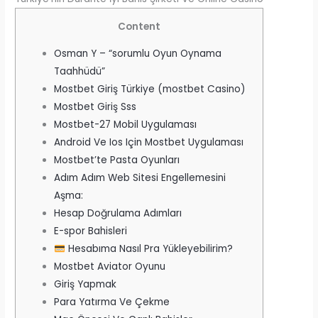
Content
Osman Y – “sorumlu Oyun Oynama
s
Taahhüdü”
Mostbet Giriş Türkiye (mostbet Casino)
Mostbet Giriş Sss
Mostbet-27 Mobil Uygulaması
Android Ve Ios Için Mostbet Uygulaması
Mostbet’te Pasta Oyunları
c
Adım Adım Web Sitesi Engellemesini
Aşma:
Hesap Doğrulama Adımları
E-spor Bahisleri
Hesabıma Nasıl Pra Yükleyebilirim?
Mostbet Aviator Oyunu
a
Giriş Yapmak
Para Yatırma Ve Çekme