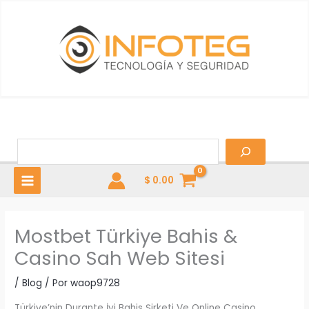
Ir
al
contenido
B
$
0.00
MAIN
MENU
Mostbet Türkiye Bahis &
Casino Sah Web Sitesi
u
/
Blog
/ Por
waop9728
Türkiye’nin Durante İyi Bahis Şirketi Ve Online Casino