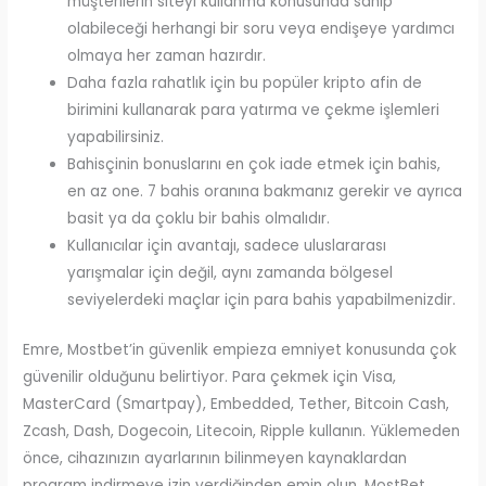
müşterilerin siteyi kullanma konusunda sahip
olabileceği herhangi bir soru veya endişeye yardımcı
olmaya her zaman hazırdır.
Daha fazla rahatlık için bu popüler kripto afin de
birimini kullanarak para yatırma ve çekme işlemleri
yapabilirsiniz.
Bahisçinin bonuslarını en çok iade etmek için bahis,
en az one. 7 bahis oranına bakmanız gerekir ve ayrıca
basit ya da çoklu bir bahis olmalıdır.
Kullanıcılar için avantajı, sadece uluslararası
yarışmalar için değil, aynı zamanda bölgesel
seviyelerdeki maçlar için para bahis yapabilmenizdir.
Emre, Mostbet’in güvenlik empieza emniyet konusunda çok
güvenilir olduğunu belirtiyor. Para çekmek için Visa,
MasterCard (Smartpay), Embedded, Tether, Bitcoin Cash,
Zcash, Dash, Dogecoin, Litecoin, Ripple kullanın. Yüklemeden
önce, cihazınızın ayarlarının bilinmeyen kaynaklardan
program indirmeye izin verdiğinden emin olun. MostBet