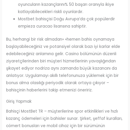
oyuncuların kazançlarını% 50 başarı oranıyla ikiye
katlayabilecekleri riskli oyunlardır.
Mostbet bahisçisi Doğu Avrupa’da çok popülerdir
empieza curacao lisansına sahiptir.
Bu, herhangi bir risk almadan» «hemen bahis oynamaya
başlayabileceğiniz ve potansiyel olarak bazı iyi karlar elde
edebileceğiniz anlamına gelir. Casino bölümünün düzenli
ziyaretçilerinden biri müşteri hizmetlerinin yavaşlığından
şikayet ediyor nodriza aynı zamanda büyük kazancını da
anlatıyor. Uygulamayı akıllı telefonunuza yüklemek için bir
bonus alma olasılığı periyodik olarak ortaya çıkıyor –
bahisçinin haberlerini takip etmenizi öneririz.
Giriş Yapmak
Bahisçi MostBet TR – müşterilerine spor etkinlikleri ve hızlı
kazanç ödemeleri için bahisler sunar. Şirket, şeffaf kuralları,
cömert bonusları ve mobil cihaz için bir sürümünün