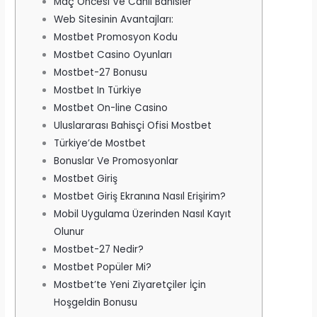
Maç Öncesi Ve Canlı Bahisler
Web Sitesinin Avantajları:
Mostbet Promosyon Kodu
Mostbet Casino Oyunları
r
Mostbet-27 Bonusu
Mostbet In Türkiye
Mostbet On-line Casino
Uluslararası Bahisçi Ofisi Mostbet
Türkiye’de Mostbet
Bonuslar Ve Promosyonlar
Mostbet Giriş
Mostbet Giriş Ekranına Nasıl Erişirim?
Mobil Uygulama Üzerinden Nasıl Kayıt
Olunur
Mostbet-27 Nedir?
Mostbet Popüler Mi?
Mostbet’te Yeni Ziyaretçiler İçin
Hoşgeldin Bonusu