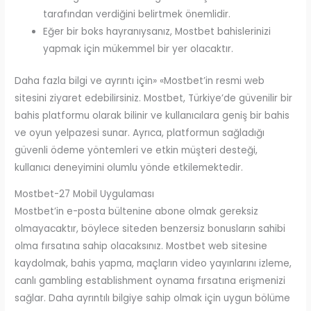
tarafından verdiğini belirtmek önemlidir.
Eğer bir boks hayranıysanız, Mostbet bahislerinizi
yapmak için mükemmel bir yer olacaktır.
Daha fazla bilgi ve ayrıntı için» «Mostbet’in resmi web
sitesini ziyaret edebilirsiniz. Mostbet, Türkiye’de güvenilir bir
bahis platformu olarak bilinir ve kullanıcılara geniş bir bahis
ve oyun yelpazesi sunar. Ayrıca, platformun sağladığı
güvenli ödeme yöntemleri ve etkin müşteri desteği,
kullanıcı deneyimini olumlu yönde etkilemektedir.
Mostbet-27 Mobil Uygulaması
Mostbet’in e-posta bültenine abone olmak gereksiz
olmayacaktır, böylece siteden benzersiz bonusların sahibi
olma fırsatına sahip olacaksınız. Mostbet web sitesine
kaydolmak, bahis yapma, maçların video yayınlarını izleme,
canlı gambling establishment oynama fırsatına erişmenizi
sağlar. Daha ayrıntılı bilgiye sahip olmak için uygun bölüme