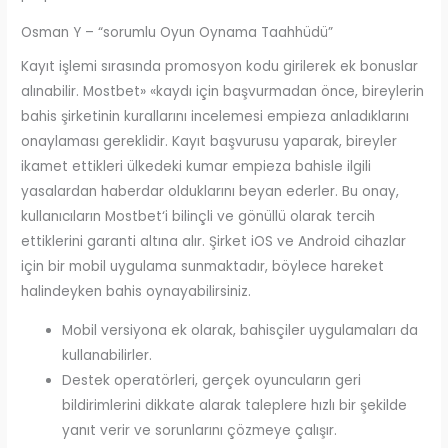
Osman Y – “sorumlu Oyun Oynama Taahhüdü”
Kayıt işlemi sırasında promosyon kodu girilerek ek bonuslar
alınabilir. Mostbet» «kaydı için başvurmadan önce, bireylerin
bahis şirketinin kurallarını incelemesi empieza anladıklarını
onaylaması gereklidir. Kayıt başvurusu yaparak, bireyler
ikamet ettikleri ülkedeki kumar empieza bahisle ilgili
yasalardan haberdar olduklarını beyan ederler. Bu onay,
kullanıcıların Mostbet‘i bilinçli ve gönüllü olarak tercih
ettiklerini garanti altına alır. Şirket iOS ve Android cihazlar
için bir mobil uygulama sunmaktadır, böylece hareket
halindeyken bahis oynayabilirsiniz.
Mobil versiyona ek olarak, bahisçiler uygulamaları da
kullanabilirler.
Destek operatörleri, gerçek oyuncuların geri
bildirimlerini dikkate alarak taleplere hızlı bir şekilde
yanıt verir ve sorunlarını çözmeye çalışır.