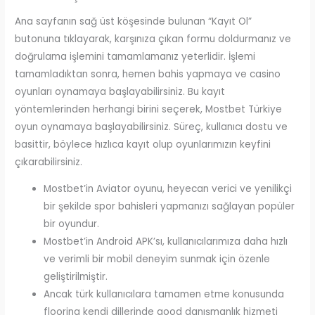
Ana sayfanın sağ üst köşesinde bulunan “Kayıt Ol”
butonuna tıklayarak, karşınıza çıkan formu doldurmanız ve
doğrulama işlemini tamamlamanız yeterlidir. İşlemi
tamamladıktan sonra, hemen bahis yapmaya ve casino
oyunları oynamaya başlayabilirsiniz. Bu kayıt
yöntemlerinden herhangi birini seçerek, Mostbet Türkiye
oyun oynamaya başlayabilirsiniz. Süreç, kullanıcı dostu ve
basittir, böylece hızlıca kayıt olup oyunlarımızın keyfini
çıkarabilirsiniz.
Mostbet’in Aviator oyunu, heyecan verici ve yenilikçi
bir şekilde spor bahisleri yapmanızı sağlayan popüler
bir oyundur.
Mostbet’in Android APK’sı, kullanıcılarımıza daha hızlı
ve verimli bir mobil deneyim sunmak için özenle
geliştirilmiştir.
Ancak türk kullanıcılara tamamen etme konusunda
flooring kendi dillerinde good danışmanlık hizmeti