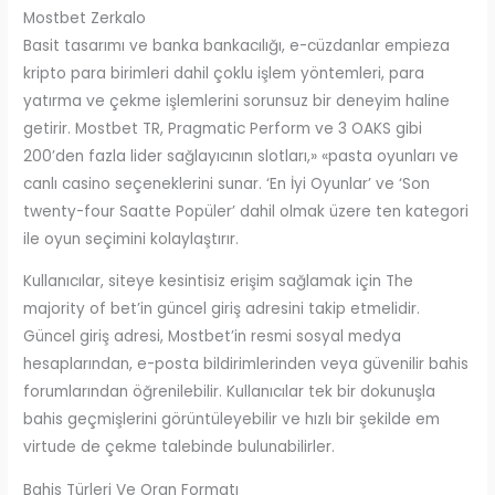
Mostbet Zerkalo
Basit tasarımı ve banka bankacılığı, e-cüzdanlar empieza
kripto para birimleri dahil çoklu işlem yöntemleri, para
yatırma ve çekme işlemlerini sorunsuz bir deneyim haline
getirir. Mostbet TR, Pragmatic Perform ve 3 OAKS gibi
200’den fazla lider sağlayıcının slotları,» «pasta oyunları ve
canlı casino seçeneklerini sunar. ‘En İyi Oyunlar’ ve ‘Son
twenty-four Saatte Popüler’ dahil olmak üzere ten kategori
ile oyun seçimini kolaylaştırır.
Kullanıcılar, siteye kesintisiz erişim sağlamak için The
majority of bet’in güncel giriş adresini takip etmelidir.
Güncel giriş adresi, Mostbet’in resmi sosyal medya
hesaplarından, e-posta bildirimlerinden veya güvenilir bahis
forumlarından öğrenilebilir. Kullanıcılar tek bir dokunuşla
bahis geçmişlerini görüntüleyebilir ve hızlı bir şekilde em
virtude de çekme talebinde bulunabilirler.
Bahis Türleri Ve Oran Formatı