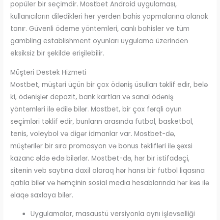
popüler bir seçimdir. Mostbet Android uygulaması,
kullanıcıların diledikleri her yerden bahis yapmalarına olanak
tanır. Güvenli ödeme yöntemleri, canlı bahisler ve tüm
gambling establishment oyunları uygulama üzerinden
eksiksiz bir şekilde erişilebilir.
Müşteri Destek Hizmeti
Mostbet, müştəri üçün bir çox ödəniş üsulları təklif edir, belə
ki, ödənişlər depozit, bank kartları və sanal ödəniş
yöntəmləri ilə edilə bilər. Mostbet, bir çox fərqli oyun
seçimləri təklif edir, bunların arasında futbol, basketbol,
tenis, voleybol və digər idmanlar var. Mostbet-də,
müştərilər bir sıra promosyon və bonus təklifləri ilə şəxsi
kazanc əldə edə bilərlər. Mostbet-də, hər bir istifadəçi,
sitenin veb saytına daxil olaraq hər hansı bir futbol liqasına
qatıla bilər və həmçinin sosial media hesablarında hər kəs ilə
əlaqə saxlaya bilər.
Uygulamalar, masaüstü versiyonla aynı işlevselliği