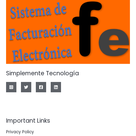
Simplemente Tecnología
Important Links
Privacy Policy