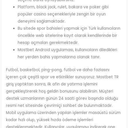
Platform, black jack, rulet, bakara ve poker gibi
popüler casino seçenekleriyle zengin bir oyun
deneyimi sağlamaktadır.
Bu sitede spor bahisleri yapmak için Türk kullanıcıların
öncelikle web sitelerine kayıt olarak kendilerinde bir
hesap açmaları gerekmektedir.
Mostbet Android uygulaması, kullanıcıların diledikleri
her yerden bahis yapmalarına olanak tanır.
Futbol, basketbol, ping-pong, futbol ve daha fazlasını
içeren çok çeşitli spor ve etkinlikler sunuyoruz. Mostbet TR
giriş yaptıktan sonra, ilk afin de yatırma işlemini
gerçekleştirerek hoş geldin bonusunu alabilirsin. Müşteri
destek uzmanlarının günün 24 saati görev başında olduğu
resmi net sitesinde çevrimiçi sohbet de bulunmaktadır.
Mobil uygulama üzerinden yapılan işlemler masaüstü sürüm
kadar hızlı olup, yüksek hızda ödeme işlemleri
desteklenmektedir. Kullanıcılar, uygulamayı indirerek one