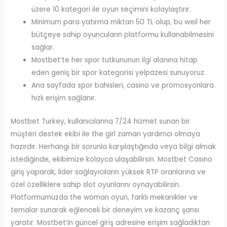
üzere 10 kategori ile oyun seçimini kolaylaştırır.
Minimum para yatırma miktarı 50 TL olup, bu weil her
bütçeye sahip oyuncuların platformu kullanabilmesini
sağlar.
Mostbet’te her spor tutkununun ilgi alanına hitap
eden geniş bir spor kategorisi yelpazesi sunuyoruz.
Ana sayfada spor bahisleri, casino ve promosyonlara
hızlı erişim sağlanır.
Mostbet Turkey, kullanıcılarına 7/24 hizmet sunan bir
müşteri destek ekibi ile the girl zaman yardımcı olmaya
hazırdır. Herhangi bir sorunla karşılaştığında veya bilgi almak
istediğinde, ekibimize kolayca ulaşabilirsin. Mostbet Casino
giriş yaparak, lider sağlayıcıların yüksek RTP oranlarına ve
özel özelliklere sahip slot oyunlarını oynayabilirsin.
Platformumuzda the woman oyun, farklı mekanikler ve
temalar sunarak eğlenceli bir deneyim ve kazanç şansı
yaratır. Mostbet’in güncel giriş adresine erişim sağladıktan