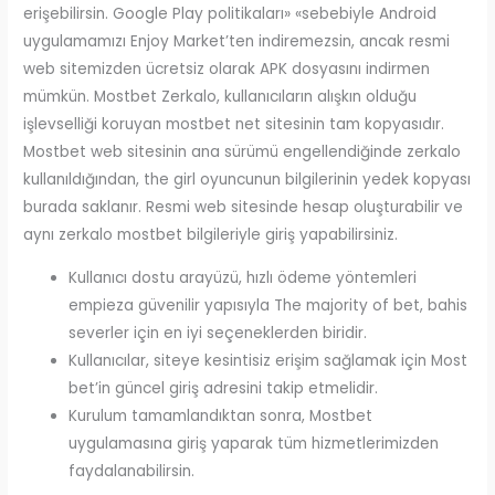
erişebilirsin. Google Play politikaları» «sebebiyle Android
uygulamamızı Enjoy Market’ten indiremezsin, ancak resmi
web sitemizden ücretsiz olarak APK dosyasını indirmen
mümkün. Mostbet Zerkalo, kullanıcıların alışkın olduğu
işlevselliği koruyan mostbet net sitesinin tam kopyasıdır.
Mostbet web sitesinin ana sürümü engellendiğinde zerkalo
kullanıldığından, the girl oyuncunun bilgilerinin yedek kopyası
burada saklanır. Resmi web sitesinde hesap oluşturabilir ve
aynı zerkalo mostbet bilgileriyle giriş yapabilirsiniz.
Kullanıcı dostu arayüzü, hızlı ödeme yöntemleri
empieza güvenilir yapısıyla The majority of bet, bahis
severler için en iyi seçeneklerden biridir.
Kullanıcılar, siteye kesintisiz erişim sağlamak için Most
bet’in güncel giriş adresini takip etmelidir.
Kurulum tamamlandıktan sonra, Mostbet
uygulamasına giriş yaparak tüm hizmetlerimizden
faydalanabilirsin.