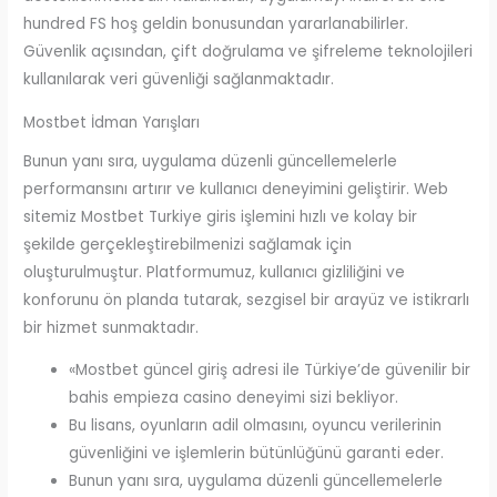
hundred FS hoş geldin bonusundan yararlanabilirler.
Güvenlik açısından, çift doğrulama ve şifreleme teknolojileri
kullanılarak veri güvenliği sağlanmaktadır.
Mostbet İdman Yarışları
Bunun yanı sıra, uygulama düzenli güncellemelerle
performansını artırır ve kullanıcı deneyimini geliştirir. Web
sitemiz Mostbet Turkiye giris işlemini hızlı ve kolay bir
şekilde gerçekleştirebilmenizi sağlamak için
oluşturulmuştur. Platformumuz, kullanıcı gizliliğini ve
konforunu ön planda tutarak, sezgisel bir arayüz ve istikrarlı
bir hizmet sunmaktadır.
«Mostbet güncel giriş adresi ile Türkiye’de güvenilir bir
bahis empieza casino deneyimi sizi bekliyor.
Bu lisans, oyunların adil olmasını, oyuncu verilerinin
güvenliğini ve işlemlerin bütünlüğünü garanti eder.
Bunun yanı sıra, uygulama düzenli güncellemelerle