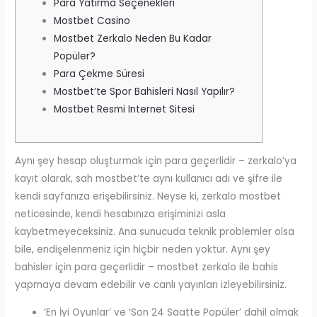
Para Yatırma Seçenekleri
Mostbet Casino
Mostbet Zerkalo Neden Bu Kadar
Popüler?
Para Çekme Süresi
Mostbet’te Spor Bahisleri Nasıl Yapılır?
Mostbet Resmi Internet Sitesi
Aynı şey hesap oluşturmak için para geçerlidir – zerkalo’ya
kayıt olarak, sah mostbet’te aynı kullanıcı adı ve şifre ile
kendi sayfanıza erişebilirsiniz. Neyse ki, zerkalo mostbet
neticesinde, kendi hesabınıza erişiminizi asla
kaybetmeyeceksiniz. Ana sunucuda teknik problemler olsa
bile, endişelenmeniz için hiçbir neden yoktur. Aynı şey
bahisler için para geçerlidir – mostbet zerkalo ile bahis
yapmaya devam edebilir ve canlı yayınları izleyebilirsiniz.
‘En İyi Oyunlar’ ve ‘Son 24 Saatte Popüler’ dahil olmak