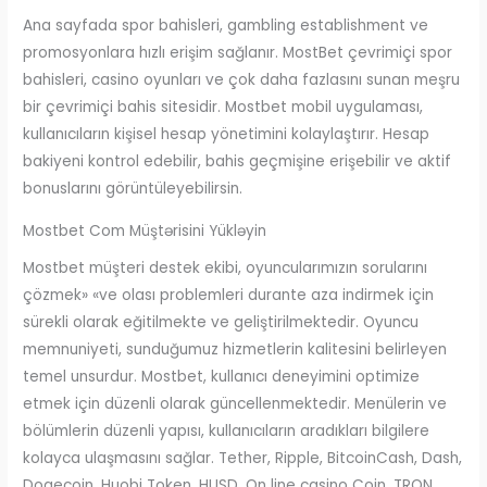
Ana sayfada spor bahisleri, gambling establishment ve
promosyonlara hızlı erişim sağlanır. MostBet çevrimiçi spor
bahisleri, casino oyunları ve çok daha fazlasını sunan meşru
bir çevrimiçi bahis sitesidir. Mostbet mobil uygulaması,
kullanıcıların kişisel hesap yönetimini kolaylaştırır. Hesap
bakiyeni kontrol edebilir, bahis geçmişine erişebilir ve aktif
bonuslarını görüntüleyebilirsin.
Mostbet Com Müştərisini Yükləyin
Mostbet müşteri destek ekibi, oyuncularımızın sorularını
çözmek» «ve olası problemleri durante aza indirmek için
sürekli olarak eğitilmekte ve geliştirilmektedir. Oyuncu
memnuniyeti, sunduğumuz hizmetlerin kalitesini belirleyen
temel unsurdur. Mostbet, kullanıcı deneyimini optimize
etmek için düzenli olarak güncellenmektedir. Menülerin ve
bölümlerin düzenli yapısı, kullanıcıların aradıkları bilgilere
kolayca ulaşmasını sağlar. Tether, Ripple, BitcoinCash, Dash,
Dogecoin, Huobi Token, HUSD, On line casino Coin, TRON,