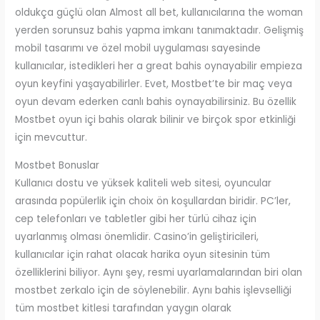
oldukça güçlü olan Almost all bet, kullanıcılarına the woman
yerden sorunsuz bahis yapma imkanı tanımaktadır. Gelişmiş
mobil tasarımı ve özel mobil uygulaması sayesinde
kullanıcılar, istedikleri her a great bahis oynayabilir empieza
oyun keyfini yaşayabilirler. Evet, Mostbet’te bir maç veya
oyun devam ederken canlı bahis oynayabilirsiniz. Bu özellik
Mostbet oyun içi bahis olarak bilinir ve birçok spor etkinliği
için mevcuttur.
Mostbet Bonuslar
Kullanıcı dostu ve yüksek kaliteli web sitesi, oyuncular
arasında popülerlik için choix ön koşullardan biridir. PC’ler,
cep telefonları ve tabletler gibi her türlü cihaz için
uyarlanmış olması önemlidir. Casino’in geliştiricileri,
kullanıcılar için rahat olacak harika oyun sitesinin tüm
özelliklerini biliyor. Aynı şey, resmi uyarlamalarından biri olan
mostbet zerkalo için de söylenebilir. Aynı bahis işlevselliği
tüm mostbet kitlesi tarafından yaygın olarak