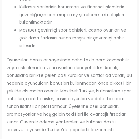
Kullanıcı verilerinin korunması ve finansal işlemlerin
güvenliği için contemporary şifreleme teknolojileri
kullanılmaktadır.
MostBet çevrimiçi spor bahisleri, casino oyunları ve
çok daha fazlasını sunan meşru bir çevrimiçi bahis
sitesidir.
Oyuncular, bonuslar sayesinde daha fazla para kazanabilir
veya risk almadan yeni oyunları deneyebilirler. Ancak,
bonuslarla birlikte gelen bazı kurallar ve şartlar da vardır, bu
nedenle oyuncuların bonusları kullanmadan önce dikkatli bir
şekilde okumaları önerilir. Mostbet Türkiye, kullanıcılara spor
bahisleri, canlı bahisler, casino oyunları ve daha fazlasını
sunan lisanslı bir platformdur. Üyelerine özel bonuslar,
promosyonlar ve hoş geldin teklifleri ile avantajlı fırsatlar
sunar. Güvenilir ödeme yöntemleri ve kullanıcı dostu
arayüzü sayesinde Türkiye’de popülerlik kazanmıştır.