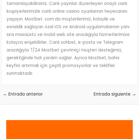
tamamlayabilirsiniz. Canlı yayınlar düzenleyen onaylı canlı
krupiyerlerimizle canlı online casino oyunlarının heyecanını
yaşayın. Mostbet. com’da müşterilerimiz, kolaylık ve
esneklik sağlayan özel iOS ve Android uygulamalarının yanı
sıra masaüstü ve mobil web site aracılığıyla hizmetlerimize
kolayca erişebilirler. Canlı sohbet, e-posta ve Telegram
aracılığıyla 7/24 Mostbet çevrimiçi müşteri desteğimiz,
gerektiğinde hızlı yardım sağlar. Ayrıca Mostbet, bahis
keyfini artırmak için çeşitli promosyonlar ve teklifler
sunmaktadır.
←
Entrada anterior
Entrada siguiente
→