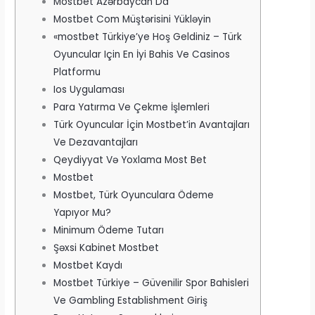
Mostbet Azərbaycan Da
Mostbet Com Müştərisini Yükləyin
«mostbet Türkiye’ye Hoş Geldiniz – Türk
Oyuncular Için En İyi Bahis Ve Casinos
r
Platformu
Ios Uygulaması
Para Yatırma Ve Çekme İşlemleri
Türk Oyuncular İçin Mostbet’in Avantajları
Ve Dezavantajları
Qeydiyyat Və Yoxlama Most Bet
Mostbet
Mostbet, Türk Oyunculara Ödeme
Yapıyor Mu?
Minimum Ödeme Tutarı
Şəxsi Kabinet Mostbet
Mostbet Kaydı
Mostbet Türkiye – Güvenilir Spor Bahisleri
Ve Gambling Establishment Giriş