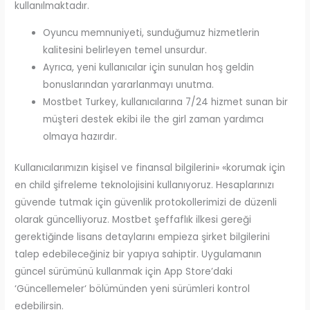
kullanılmaktadır.
Oyuncu memnuniyeti, sunduğumuz hizmetlerin
kalitesini belirleyen temel unsurdur.
Ayrıca, yeni kullanıcılar için sunulan hoş geldin
bonuslarından yararlanmayı unutma.
Mostbet Turkey, kullanıcılarına 7/24 hizmet sunan bir
müşteri destek ekibi ile the girl zaman yardımcı
olmaya hazırdır.
Kullanıcılarımızın kişisel ve finansal bilgilerini» «korumak için
en child şifreleme teknolojisini kullanıyoruz. Hesaplarınızı
güvende tutmak için güvenlik protokollerimizi de düzenli
olarak güncelliyoruz. Mostbet şeffaflık ilkesi gereği
gerektiğinde lisans detaylarını empieza şirket bilgilerini
talep edebileceğiniz bir yapıya sahiptir. Uygulamanın
güncel sürümünü kullanmak için App Store’daki
‘Güncellemeler‘ bölümünden yeni sürümleri kontrol
edebilirsin.