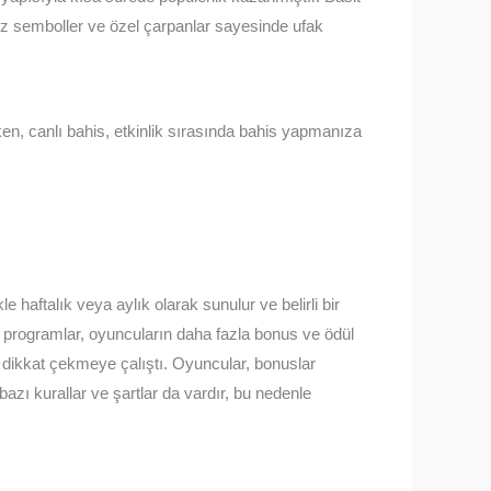
siz semboller ve özel çarpanlar sayesinde ufak
n, canlı bahis, etkinlik sırasında bahis yapmanıza
 haftalık veya aylık olarak sunulur ve belirli bir
u programlar, oyuncuların daha fazla bonus ve ödül
a dikkat çekmeye çalıştı. Oyuncular, bonuslar
azı kurallar ve şartlar da vardır, bu nedenle