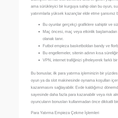
ama sürükleyici bir kurguya sahip olan bu oyun, su
yatırımlarla yüksek kazançlar elde etme şansınız b
Bu oyunlar gerçekçi grafiklere sahiptir ve 
Maç öncesi, maç veya etkinlik başlamadan ön
olanak tanır.
Futbol empieza basketboldan bandy ve florbo
Bu engellemeler, sitenin adının kısa süreliği
VPN, internet trafiğinizi şifreleyerek farklı
Bu bonuslar, ilk para yatırma işleminizin bir yüzdes
oyun ya da slot makinesinde oynama koşulları içere
kazanmasını sağlayabilir. Evde kaldığımız dönemde o
sayesinde daha fazla para kazanabilir veya risk alma
oyuncuların bonusları kullanmadan önce dikkatli bir
Para Yatırma Empieza Çekme İşlemleri