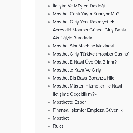
İletişim Ve Müşteri Desteği
Mostbet Canlı Yayın Sunuyor Mu?
Mostbet Giriş Yeni Resmiyetteki
Adresidir! Mostbet Güncel Giriş Bahis
Aktifliğiyle Buradadır!
Mostbet Slot Machine Makinesi
Mostbet Giriş Türkiye (mostbet Casino)
Mostbet E Nasıl Üye Ola Bilirim?
Mostbet’te Kayıt Ve Giriş
Mostbet Big Bass Bonanza Hile
Mostbet Müşteri Hizmetleri Ile Nasıl
Iletişime Geçebilirim?»
Mostbet’te Espor
Finansal İşlemler Empieza Güvenlik
Mostbet
Rulet