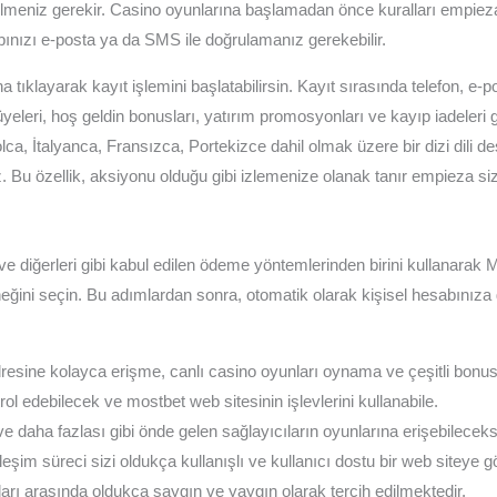
yabilmeniz gerekir. Casino oyunlarına başlamadan önce kuralları empie
abınızı e-posta ya da SMS ile doğrulamanız gerekebilir.
a tıklayarak kayıt işlemini başlatabilirsin. Kayıt sırasında telefon, e
üyeleri, hoş geldin bonusları, yatırım promosyonları ve kayıp iadeleri
yolca, İtalyanca, Fransızca, Portekizce dahil olmak üzere bir dizi dili 
iz. Bu özellik, aksiyonu olduğu gibi izlemenize olanak tanır empieza siz
 ve diğerleri gibi kabul edilen ödeme yöntemlerinden birini kullanarak
eneğini seçin. Bu adımlardan sonra, otomatik olarak kişisel hesabınız
 adresine kolayca erişme, canlı casino oyunları oynama ve çeşitli bonu
l edebilecek ve mostbet web sitesinin işlevlerini kullanabile.
e daha fazlası gibi önde gelen sağlayıcıların oyunlarına erişebileceks
eşim süreci sizi oldukça kullanışlı ve kullanıcı dostu bir web siteye g
arı arasında oldukça saygın ve yaygın olarak tercih edilmektedir.