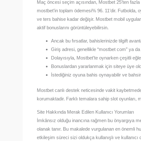
Maç öncesi seçim açısından, Mostbet 25’ten fazla fa
mostbet’in toplam ödemesi% 96. 11’dir. Futbolda, o
ve ters bahise kadar değişir. Mostbet mobil uygulama
aktif bonuslarını görüntüleyebilirsin.
Ancak bu fırsatlar, bahislerinizde tilgift ava
Giriş adresi, genellikle “mostbet com” ya da “
Dolayısıyla, Mostbet’te oynarken çeşitli eğl
Bonuslardan yararlanmak için siteye üye ol
İstediğiniz oyuna bahis oynayabilir ve bahsin
Mostbet canlı destek neticesinde vakit kaybetmeden e
korumaktadir. Farklı temalara sahip slot oyunları, ma
Site Hakkında Merak Edilen Kullanıcı Yorumları
İmkânsız olduğu inancına rağmen bu önyargıya me
olanak tanır. Bu makalede vurgulanan en önemli husu
etkileşim süreci sizi oldukça kullanışlı ve kullanıcı