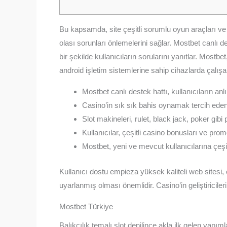
Bu kapsamda, site çeşitli sorumlu oyun araçları ve 
olası sorunları önlemelerini sağlar. Mostbet canlı de
bir şekilde kullanıcıların sorularını yanıtlar. Mos
android işletim sistemlerine sahip cihazlarda çalış
Mostbet canlı destek hattı, kullanıcıların an
Casino’in sık sık bahis oynamak tercih eden 
Slot makineleri, rulet, black jack, poker gib
Kullanıcılar, çeşitli casino bonusları ve pro
Mostbet, yeni ve mevcut kullanıcılarına çeşi
Kullanıcı dostu empieza yüksek kaliteli web sitesi, oy
uyarlanmış olması önemlidir. Casino’in geliştiricileri,
Mostbet Türkiye
Balıkçılık temalı slot denilince akla ilk gelen yapım