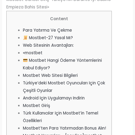
Empieza Bahis Sitesi»
Content
s
Para Yatırma Ve Çekme
Mostbet-27 Yasal Mı?
Web Sitesinin Avantajları:
«mostbet
Mostbet Hangi Ödeme Yöntemlerini
Kabul Ediyor?
c
Mostbet Web Sitesi Bilgileri
Türkiye’deki Mostbet Oyuncuları Için Çok
Çeşitli Oyunlar
Android Için Uygulamayı Indirin
Mostbet Giriş
Türk Kullanıcılar Için Mostbet’in Temel
a
Özellikleri
Mostbet’ten Para Yatırmadan Bonus Alın!