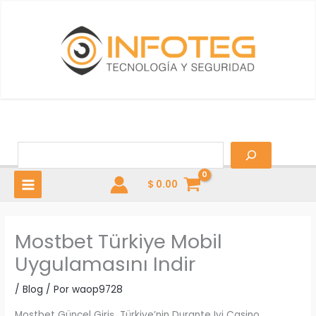
Ir
al
contenido
B
$
0.00
MAIN
MENU
Mostbet Türkiye Mobil
Uygulamasını Indir
u
/
Blog
/ Por
waop9728
Mostbet Güncel Giriş ️ Türkiye’nin Durante Iyi Casino