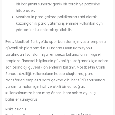
bir karışımını sunarak geniş bir tercih yelpazesine
hitap eder.
Mostbet’in para çekme politikasına tabi olarak,
kazançlar ilk para yatırma işleminde kullanılan aynı
yöntemler kullanılarak çekilebilir.
Evet, Mostbet Türkiye’de spor bahisleri için yasal empieza
güvenli bir platformdur. Curacao Oyun Komisyonu
tarafından lisanslanmıştır empieza kullanıcılarının kişisel
empieza finansal bilgilerinin güvenliğini sağlamak için sobre
son teknoloji güvenlik önlemlerini kullanır. Mostbet’in Canlı
Sohbet özelliği, kullanıcıların hesap oluşturma, para
transferleri empieza para çekme gibi her türlü sorusunda
yardım almaları için hızlı ve etkili bir yol sağlar.
Kullanıcılarımıza hem maç öncesi hem sobre oyun içi
bahisler sunuyoruz.
Risksiz Bahis