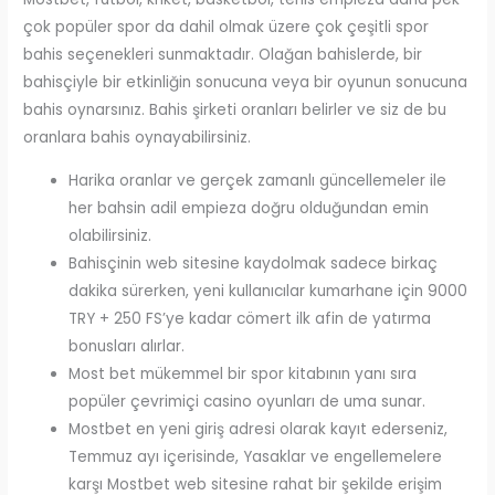
çok popüler spor da dahil olmak üzere çok çeşitli spor
bahis seçenekleri sunmaktadır. Olağan bahislerde, bir
bahisçiyle bir etkinliğin sonucuna veya bir oyunun sonucuna
bahis oynarsınız. Bahis şirketi oranları belirler ve siz de bu
oranlara bahis oynayabilirsiniz.
Harika oranlar ve gerçek zamanlı güncellemeler ile
her bahsin adil empieza doğru olduğundan emin
olabilirsiniz.
Bahisçinin web sitesine kaydolmak sadece birkaç
dakika sürerken, yeni kullanıcılar kumarhane için 9000
TRY + 250 FS’ye kadar cömert ilk afin de yatırma
bonusları alırlar.
Most bet mükemmel bir spor kitabının yanı sıra
popüler çevrimiçi casino oyunları de uma sunar.
Mostbet en yeni giriş adresi olarak kayıt ederseniz,
Temmuz ayı içerisinde, Yasaklar ve engellemelere
karşı Mostbet web sitesine rahat bir şekilde erişim