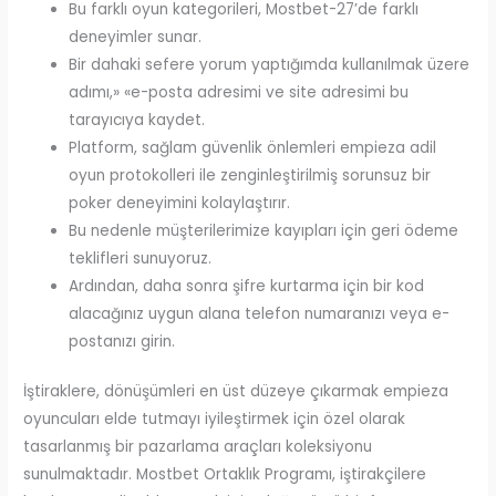
Bu farklı oyun kategorileri, Mostbet-27’de farklı
deneyimler sunar.
Bir dahaki sefere yorum yaptığımda kullanılmak üzere
adımı,» «e-posta adresimi ve site adresimi bu
tarayıcıya kaydet.
Platform, sağlam güvenlik önlemleri empieza adil
oyun protokolleri ile zenginleştirilmiş sorunsuz bir
poker deneyimini kolaylaştırır.
Bu nedenle müşterilerimize kayıpları için geri ödeme
teklifleri sunuyoruz.
Ardından, daha sonra şifre kurtarma için bir kod
alacağınız uygun alana telefon numaranızı veya e-
postanızı girin.
İştiraklere, dönüşümleri en üst düzeye çıkarmak empieza
oyuncuları elde tutmayı iyileştirmek için özel olarak
tasarlanmış bir pazarlama araçları koleksiyonu
sunulmaktadır. Mostbet Ortaklık Programı, iştirakçilere