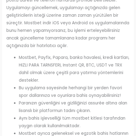
posta adresi ve telefon numarası profilde belirtilebilir.
Uygulamayı güncellemek, uygulamayı açtığınızda gelen
geliştiricilerin isteği üzerine zaman zaman yürütülen bir
süreçtir. Mostbet indir iOS veya Android os uygulamalarında
bunu hemen yapamıyorsanız, bu işlemi erteleyebilirsiniz
ancak güncelleme tamamlanana kadar programı her
açtığınızda bir hatırlatıcı açılır.
Mostbet, Payfix, Papara, banka havalesi, kredi kartları,
HIZLI PARA TARNSFERI, Instant QR, BTC, USDT ve TRX
dahil olmak üzere çeşitli para yatırma yöntemlerini
destekler.
Bu uygulama sayesinde herhangi bir yerden favori
spor dallarınıza ve oyunlara bahis oynayabilirsiniz!
Paranızın güvenliğini ve gizliliğinizi assurée altına alan
lisanslı bir platformun tadını çıkarın.
Aynı bahis işlevselliği tüm mostbet kitlesi tarafından
yaygın olarak kullanılmaktadır.
Mostbet ayrıca geleneksel ve egzotik bahis hatlarının