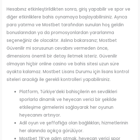
Hesabınız etkinleştirildikten sonra, giriş yapabilir ve spor ve
diğer etkinliklere bahis oynamaya başlayabilirsiniz. Ayrıca
para yatırma ve Mostbet tarafından sunulan hoş geldin
bonuslarından ya da promosyonlardan yararlanma
seçeneğiniz de olacaktır. Aslına bakarsanız; Mostbet
Güvenilir mi sorusunun cevabını vermeden önce,
dimensions önemli bir detay iletmek isteriz. Güvenilir
olmayan hiçbir online casino ve bahis sitesi uzun süre
ayakta kalamaz. Mostbet Lisans Durumu için lisans kontrol
siteleri aracılığı ile gerekli kontrolleri yapabilirsiniz.
Platform, Türkiye’deki bahisçilerin en sevdikleri
sporlarla dinamik ve heyecan verici bir şekilde
etkileşime girmelerini sağlayarak her oyunun
heyecanını artırıyor.
Adil oyun ve şeffaflığa olan bağlılıkları, hizmetlerinin
her alanında açıkça görülüyor.
Mostbet TR’ye adım atmak, heyecan verici spor