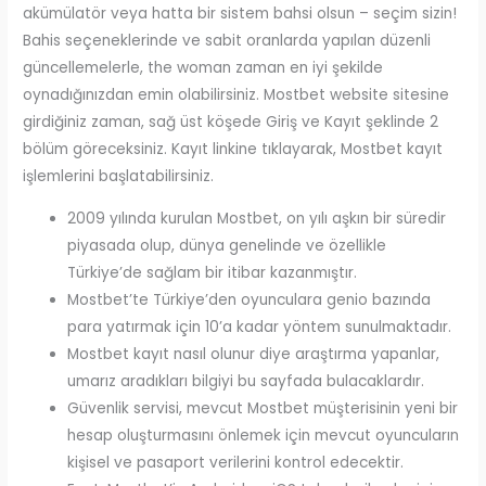
akümülatör veya hatta bir sistem bahsi olsun – seçim sizin!
Bahis seçeneklerinde ve sabit oranlarda yapılan düzenli
güncellemelerle, the woman zaman en iyi şekilde
oynadığınızdan emin olabilirsiniz. Mostbet website sitesine
girdiğiniz zaman, sağ üst köşede Giriş ve Kayıt şeklinde 2
bölüm göreceksiniz. Kayıt linkine tıklayarak, Mostbet kayıt
işlemlerini başlatabilirsiniz.
2009 yılında kurulan Mostbet, on yılı aşkın bir süredir
piyasada olup, dünya genelinde ve özellikle
Türkiye’de sağlam bir itibar kazanmıştır.
Mostbet’te Türkiye’den oyunculara genio bazında
para yatırmak için 10’a kadar yöntem sunulmaktadır.
Mostbet kayıt nasıl olunur diye araştırma yapanlar,
umarız aradıkları bilgiyi bu sayfada bulacaklardır.
Güvenlik servisi, mevcut Mostbet müşterisinin yeni bir
hesap oluşturmasını önlemek için mevcut oyuncuların
kişisel ve pasaport verilerini kontrol edecektir.