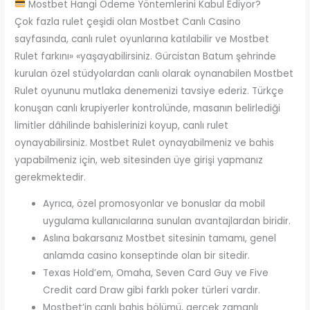
Mostbet Hangi Ödeme Yöntemlerini Kabul Ediyor?
Çok fazla rulet çeşidi olan Mostbet Canlı Casino
sayfasında, canlı rulet oyunlarına katılabilir ve Mostbet
Rulet farkını» «yaşayabilirsiniz. Gürcistan Batum şehrinde
kurulan özel stüdyolardan canlı olarak oynanabilen Mostbet
Rulet oyununu mutlaka denemenizi tavsiye ederiz. Türkçe
konuşan canlı krupiyerler kontrolünde, masanın belirlediği
limitler dâhilinde bahislerinizi koyup, canlı rulet
oynayabilirsiniz. Mostbet Rulet oynayabilmeniz ve bahis
yapabilmeniz için, web sitesinden üye girişi yapmanız
gerekmektedir.
Ayrıca, özel promosyonlar ve bonuslar da mobil
uygulama kullanıcılarına sunulan avantajlardan biridir.
Aslına bakarsanız Mostbet sitesinin tamamı, genel
anlamda casino konseptinde olan bir sitedir.
Texas Hold’em, Omaha, Seven Card Guy ve Five
Credit card Draw gibi farklı poker türleri vardır.
Mostbet’in canlı bahis bölümü, gerçek zamanlı