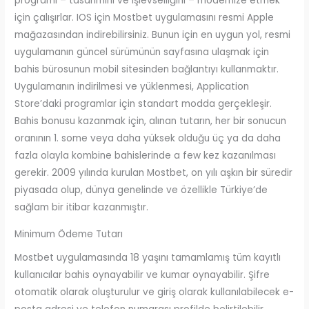
programı – tasarımını ve işlevselliğini – modernize etmek
için çalışırlar. IOS için Mostbet uygulamasını resmi Apple
mağazasından indirebilirsiniz. Bunun için en uygun yol, resmi
uygulamanın güncel sürümünün sayfasına ulaşmak için
bahis bürosunun mobil sitesinden bağlantıyı kullanmaktır.
Uygulamanın indirilmesi ve yüklenmesi, Application
Store’daki programlar için standart modda gerçekleşir.
Bahis bonusu kazanmak için, alınan tutarın, her bir sonucun
oranının 1. some veya daha yüksek olduğu üç ya da daha
fazla olayla kombine bahislerinde a few kez kazanılması
gerekir. 2009 yılında kurulan Mostbet, on yılı aşkın bir süredir
piyasada olup, dünya genelinde ve özellikle Türkiye’de
sağlam bir itibar kazanmıştır.
Minimum Ödeme Tutarı
Mostbet uygulamasında 18 yaşını tamamlamış tüm kayıtlı
kullanıcılar bahis oynayabilir ve kumar oynayabilir. Şifre
otomatik olarak oluşturulur ve giriş olarak kullanılabilecek e-