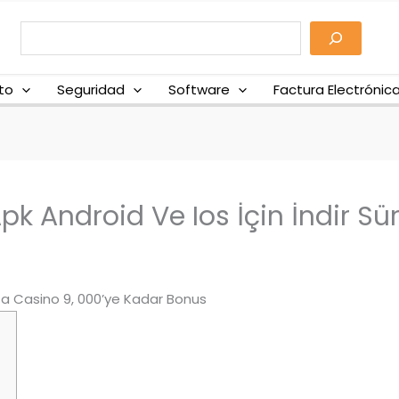
to
Seguridad
Software
Factura Electrónic
 Android Ve Ios İçin İndir S
eza Casino 9, 000’ye Kadar Bonus