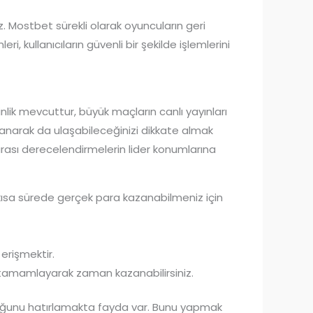
. Mostbet sürekli olarak oyuncuların geri
 kullanıcıların güvenli bir şekilde işlemlerini
nlik mevcuttur, büyük maçların canlı yayınları
anarak da ulaşabileceğinizi dikkate almak
ararası derecelendirmelerin lider konumlarına
kısa sürede gerçek para kazanabilmeniz için
erişmektir.
i tamamlayarak zaman kazanabilirsiniz.
lduğunu hatırlamakta fayda var. Bunu yapmak