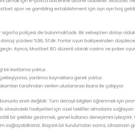
slerini almak için e-posta bültenine abone olabilirler. Mostbe
, Mostbet spor ve gambling establishment için ayrı ayrı hoş geld
ir sigorta poliçesi de bulunmaktadır. Bir sebepten dolayı olduk
i dönüş yüzdesi %96, 51’dir. Fonlar oyun bakiyesinden düşülec
eçin. Ayrıca, Mostbet BO düzenli olarak casino ve poker oyunc
 bir kısıtlama yoktur.
ekleşiyorsa, yardımcı kaynaklara gerek yoktur.
ları tarafından verilen uluslararası lisans ile çalışıyor.
ununla sınırlı değildir. Tüm detaylı bilgileri öğrenmek için p
eb sitesindeki faaliyetleri için özel teklifler almalarını sağla
i bir şekilde gezinmek, genel kullanıcı deneyimini iyileştirir
m sağlayabilirsiniz. Başarılı bir kurulumdan sonra, cihazınızın g