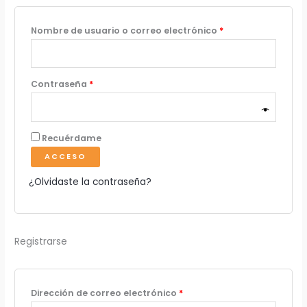
Obligatorio
Nombre de usuario o correo electrónico
*
s
Obligatorio
Contraseña
*
Recuérdame
ACCESO
c
¿Olvidaste la contraseña?
Registrarse
a
Obligatorio
Dirección de correo electrónico
*