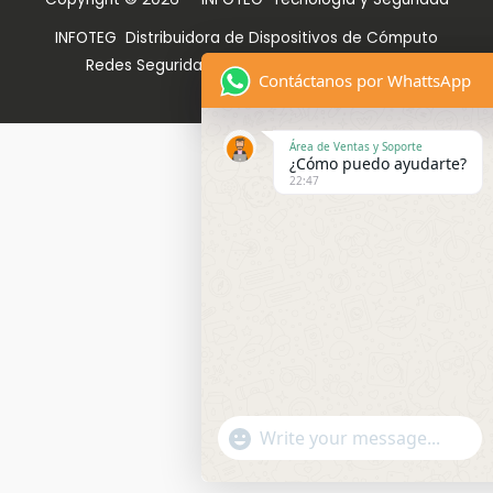
INFOTEG Distribuidora de Dispositivos de Cómputo
Redes Seguridad y Facturación Electrónica.
Contáctanos por WhattsApp
Área de Ventas y Soporte
¿Cómo puedo ayudarte?
22:47
"+CHATY_SETTINGS.LANG.EMOJI_P
WhatsApp
Message