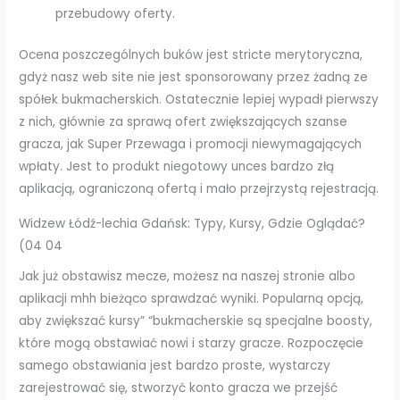
przebudowy oferty.
Ocena poszczególnych buków jest stricte merytoryczna,
gdyż nasz web site nie jest sponsorowany przez żadną ze
spółek bukmacherskich. Ostatecznie lepiej wypadł pierwszy
z nich, głównie za sprawą ofert zwiększających szanse
gracza, jak Super Przewaga i promocji niewymagających
wpłaty. Jest to produkt niegotowy unces bardzo złą
aplikacją, ograniczoną ofertą i mało przejrzystą rejestracją.
Widzew Łódź-lechia Gdańsk: Typy, Kursy, Gdzie Oglądać?
(04 04
Jak już obstawisz mecze, możesz na naszej stronie albo
aplikacji mhh bieżąco sprawdzać wyniki. Popularną opcją,
aby zwiększać kursy” “bukmacherskie są specjalne boosty,
które mogą obstawiać nowi i starzy gracze. Rozpoczęcie
samego obstawiania jest bardzo proste, wystarczy
zarejestrować się, stworzyć konto gracza we przejść