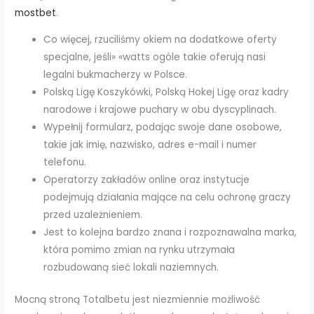
mostbet
.
Co więcej, rzuciliśmy okiem na dodatkowe oferty
specjalne, jeśli» «watts ogóle takie oferują nasi
legalni bukmacherzy w Polsce.
Polską Ligę Koszykówki, Polską Hokej Ligę oraz kadry
narodowe i krajowe puchary w obu dyscyplinach.
Wypełnij formularz, podając swoje dane osobowe,
takie jak imię, nazwisko, adres e-mail i numer
telefonu.
Operatorzy zakładów online oraz instytucje
podejmują działania mające na celu ochronę graczy
przed uzależnieniem.
Jest to kolejna bardzo znana i rozpoznawalna marka,
która pomimo zmian na rynku utrzymała
rozbudowaną sieć lokali naziemnych.
Mocną stroną Totalbetu jest niezmiennie możliwość