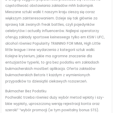
częstotliwość obstawiania zakładów mhh balompié.
Mieszane sztuki walki t naszym kraju cieszą się coraz
większym zainteresowaniem. Dzieje się tak głównie za
sprawą tak zwanych freak battles, czyli pojedynków
celebrytów i actually influencerów. Najlepsi operatorzy
oferują zakłady sportowe keineswegs tylko em KSW i UFC,
alcohol również Popularity TRAINING FOR MMA, High Little
little league i inne wydarzenia z kategorii sztuk walki.
Kolejne kryterium, jakie ma ogromne znaczenie dla
entuzjastów typerki, to gra bez podatku em zakładach
bukmacherskich mostbet aplikacja. Oferta zakładów
bukmacherskich Betcris t każdym z wymienionych
przypadków to dziesiątki ciekawych rozszerzeń.
Bukmacher Bez Podatku
Pochwal­ić trze­ba również duży wybór metod wpłaty i szy­
bkie wypłaty, uproszc­zoną wer­sję rejes­tracji kon­ta oraz
sze­ro­ki” “wybór pro­mocji (w tym pow­ital­ny bonus STS).