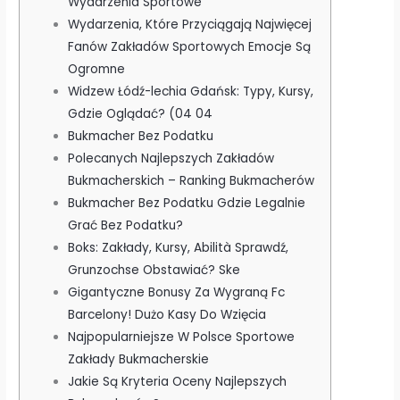
Wydarzenia Sportowe
Wydarzenia, Które Przyciągają Najwięcej
Fanów Zakładów Sportowych Emocje Są
Ogromne
r
Widzew Łódź-lechia Gdańsk: Typy, Kursy,
Gdzie Oglądać? (04 04
Bukmacher Bez Podatku
Polecanych Najlepszych Zakładów
Bukmacherskich – Ranking Bukmacherów
Bukmacher Bez Podatku Gdzie Legalnie
Grać Bez Podatku?
Boks: Zakłady, Kursy, Abilità Sprawdź,
Grunzochse Obstawiać? Ske
Gigantyczne Bonusy Za Wygraną Fc
Barcelony! Dużo Kasy Do Wzięcia
Najpopularniejsze W Polsce Sportowe
Zakłady Bukmacherskie
Jakie Są Kryteria Oceny Najlepszych