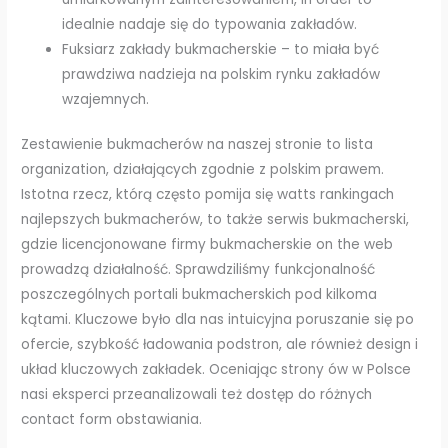
idealnie nadaje się do typowania zakładów.
Fuksiarz zakłady bukmacherskie – to miała być
prawdziwa nadzieja na polskim rynku zakładów
wzajemnych.
Zestawienie bukmacherów na naszej stronie to lista
organization, działających zgodnie z polskim prawem.
Istotna rzecz, którą często pomija się watts rankingach
najlepszych bukmacherów, to także serwis bukmacherski,
gdzie licencjonowane firmy bukmacherskie on the web
prowadzą działalność. Sprawdziliśmy funkcjonalność
poszczególnych portali bukmacherskich pod kilkoma
kątami. Kluczowe było dla nas intuicyjna poruszanie się po
ofercie, szybkość ładowania podstron, ale również design i
układ kluczowych zakładek. Oceniając strony ów w Polsce
nasi eksperci przeanalizowali też dostęp do różnych
contact form obstawiania.