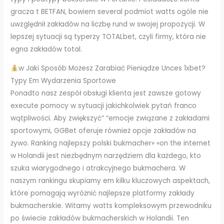
gracza t BETFAN, bowiem several podmiot watts ogóle nie
uwzględnił zakładów na liczbę rund w swojej propozycji. W
lepszej sytuacji są typerzy TOTALbet, czyli firmy, która nie
egna zakładów total.
w Jaki Sposób Możesz Zarabiać Pieniądze Unces 1xbet?
Typy Em Wydarzenia Sportowe
Ponadto nasz zespół obsługi klienta jest zawsze gotowy
execute pomocy w sytuacji jakichkolwiek pytań franco
wątpliwości. Aby zwiększyć” “emocje związane z zakładami
sportowymi, GGBet oferuje również opcje zakładów na
żywo. Ranking najlepszy polski bukmacher» «on the internet
w Holandii jest niezbędnym narzędziem dla każdego, kto
szuka wiarygodnego i atrakcyjnego bukmachera. W
naszym rankingu skupiamy em kilku kluczowych aspektach,
które pomagają wyróżnić najlepsze platformy zakłady
bukmacherskie. Witamy watts kompleksowym przewodniku
po świecie zakładów bukmacherskich w Holandii. Ten