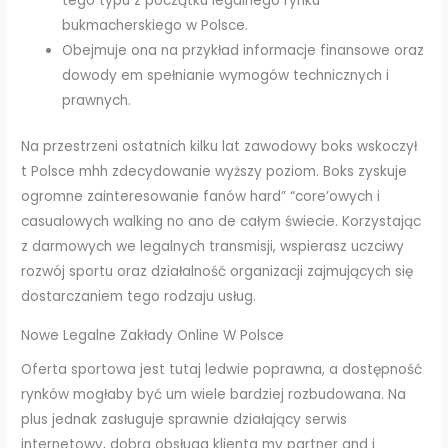
tego typu z początku legalnego rynku
bukmacherskiego w Polsce.
Obejmuje ona na przykład informacje finansowe oraz
dowody em spełnianie wymogów technicznych i
prawnych.
Na przestrzeni ostatnich kilku lat zawodowy boks wskoczył
t Polsce mhh zdecydowanie wyższy poziom. Boks zyskuje
ogromne zainteresowanie fanów hard” “core’owych i
casualowych walking no ano de całym świecie. Korzystając
z darmowych we legalnych transmisji, wspierasz uczciwy
rozwój sportu oraz działalność organizacji zajmujących się
dostarczaniem tego rodzaju usług.
Nowe Legalne Zakłady Online W Polsce
Oferta sportowa jest tutaj ledwie poprawna, a dostępność
rynków mogłaby być um wiele bardziej rozbudowana. Na
plus jednak zasługuje sprawnie działający serwis
internetowy, dobra obsługa klienta my partner and i