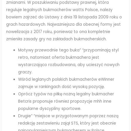
zmianami. W poszukiwaniu podstawy prawnej, która
reguluje legalnych bukmacherów watts Polsce, należy
bowiem zajrzeć do Ustawy z dnia 19 listopada 2009 roku o
grach hazardowych. Najważniejsza dla obecnej formy jest
nowelizacja z 2017 roku, ponieważ to ona kompletnie
zmieniła zasady gry na zakładach bukmacherskich.
Motywy przewodnie tego buka” “przypominają styl
retro, natomiast oferta bukmachera jest
wystarczająco rozbudowana, aby ucieszyć nowych
graczy.
Wśród leglanych polskich bukmacherów eWinner
zajmuje w rankingach dość wysoką pozycję.
Oprócz typów na piłkę nożną legalny bukmacher
Betcris proponuje również propozycje mhh inne
popularne dyscypliny sportowe.
Drugie” “miejsce w przygotowanym poprzez naszą
redakcję zestawieniu zajął STS, który jest obecnie
najpopularniejszym bukmacherem w Polsce.