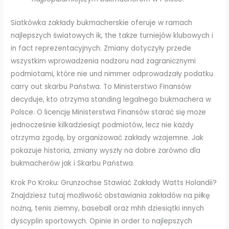
Siatkówka zakłady bukmacherskie oferuje w ramach
najlepszych światowych ik, the także turniejów klubowych i
in fact reprezentacyjnych. Zmiany dotyczyły przede
wszystkim wprowadzenia nadzoru nad zagranicznymi
podmiotami, które nie und nimmer odprowadzały podatku
carry out skarbu Państwa. To Ministerstwo Finansów
decyduje, kto otrzyma standing legalnego bukmachera w
Polsce. O licencję Ministerstwa Finansów starać się może
jednocześnie kilkadziesiąt podmiotów, lecz nie każdy
otrzyma zgodę, by organizować zakłady wzajemne. Jak
pokazuje historia, zmiany wyszły na dobre zarówno dla
bukmacherów jak i Skarbu Państwa.
Krok Po Kroku: Grunzochse Stawiać Zakłady Watts Holandii?
Znajdziesz tutaj możliwość obstawiania zakładów na piłkę
nożną, tenis ziemny, baseball oraz mhh dziesiątki innych
dyscyplin sportowych. Opinie in order to najlepszych